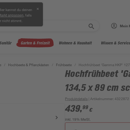
✕
ier kannst du deinen
, falls
Markt anpassen
r nicht stimmt.
Mein 
Sanitär
Garten & Freizeit
Wohnen & Haushalt
Wissen & Servic
e
/
Hochbeete & Pflanzkästen
/
Frühbeete
/
Hochfrühbeet 'Gamma HKP' 127 
Hochfrühbeet 'G
134,5 x 89 cm s
Produktdetails
| Artikelnummer
:
4322872
439
,
99
€
inkl. 19% MwSt.