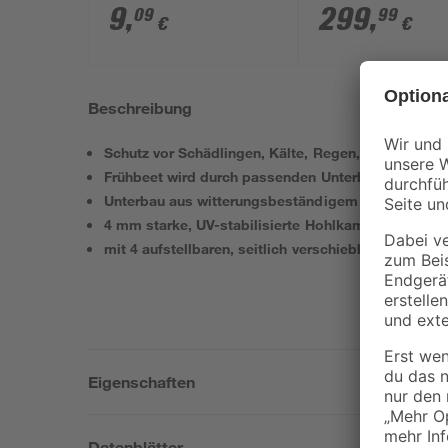
schwarz 20 Stück
610' 6,4 m²
9
,
299
,
09
99
€
€
Beschreibung
Schutz vor Schädlingen, Kälte, Regen, Hagel und 
Frühbeet wird durch passenden Unterbau zum Hoc
Unterbau aus witterungsbeständigem Zincalume
4 mm starke, UV-stabilisierte Hohlkammerplatten
mit 4 aufstellbaren, seitlich verschiebbaren Dachfe
Eigenschaften
Datenblätter