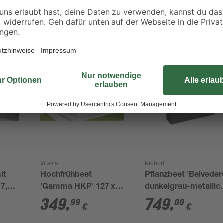
Vitavia
Biohort
it
Hochfrühbeet
Pflanzbeet 'Belveder
17,6 x
'Gamma HKP' 127 x
dunkelgrau-metallic
134,5 x 89 cm
201 x 53 x 77 cm
349
,
749
,
99
00
€
€
aluminiumfarben