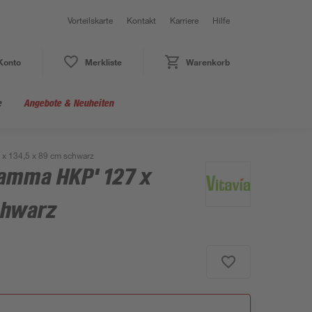
Vorteilskarte
Kontakt
Karriere
Hilfe
Konto
Merkliste
Warenkorb
e
Angebote & Neuheiten
x 134,5 x 89 cm schwarz
amma HKP' 127 x
chwarz