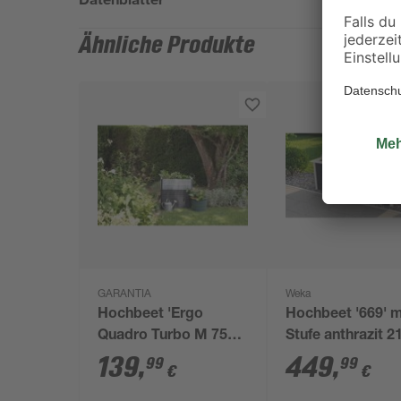
Ähnliche Produkte
GARANTIA
Weka
Hochbeet 'Ergo
Hochbeet '669' m
Quadro Turbo M 75
Stufe anthrazit 2
Stone' anthrazit 80 x
91,7 x 58/81 cm
139
,
449
,
99
99
€
€
75 x 60 cm