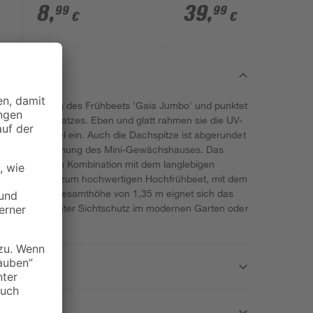
Stück
Gewächshäuser
8
,
39
,
99
99
€
€
terentwicklung des Frühbeets 'Gaia Jumbo' und punktet
 Frühbeetaufsatzes. Eben und glatt rahmen sie die UV-
dezent und edel ein. Auch die Dachspitze ist abgerundet
e Gesamterscheinung des Mini-Gewächshauses. Das
 71 cm hoch. In Kombination mit dem langlebigen
öne Frühbeet zum hochwertigen Hochfrühbeet, mit dem
t. Mit einer Gesamthöhe von 1,35 m eignet sich das
ilvoller, begrünter Sichtschutz im modernen Garten oder