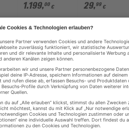
312,6 cm mit 3 mm
'Ventomax'
1.199
,
29
,
00
99
€
€
Sicherheitsglas
Das Frühbeet 'Gamma' ist die Wei
Schnee
durch die formschönen Profile des
hbeet
stabilisierten Hohlkammerplatten 
und vollendet so die ästhetisch
Frühbeet 'Gamma' von Vitavia ist
nstern
Zincalume-Unterbau wird das sch
du rückenschonend arbeiten kanns
Frühhochbeet auch sehr gut als st
Vorgarten.