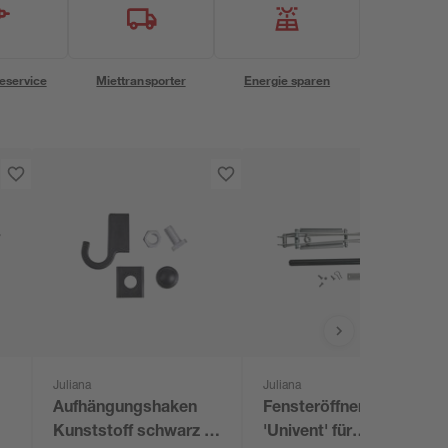
eservice
Miettransporter
Energie sparen
Juliana
Juliana
Aufhängungshaken
Fensteröffner
Kunststoff schwarz 4
'Univent' für