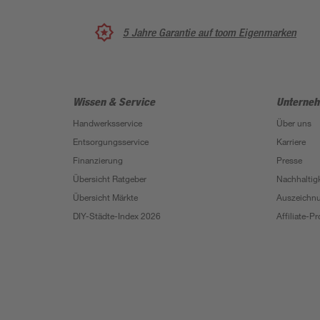
5 Jahre Garantie auf toom Eigenmarken
Wissen & Service
Unterne
Handwerksservice
Über uns
Entsorgungsservice
Karriere
Finanzierung
Presse
Übersicht Ratgeber
Nachhaltigk
Übersicht Märkte
Auszeichn
DIY-Städte-Index 2026
Affiliate-