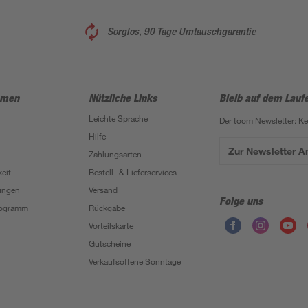
Sorglos, 90 Tage Umtauschgarantie
hmen
Nützliche Links
Bleib auf dem Lauf
Leichte Sprache
Der toom Newsletter: K
Hilfe
Zur Newsletter 
Zahlungsarten
eit
Bestell- & Lieferservices
ungen
Versand
Folge uns
Programm
Rückgabe
Vorteilskarte
Gutscheine
Verkaufsoffene Sonntage