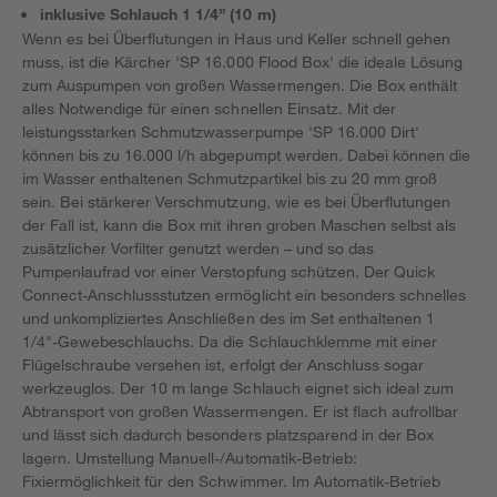
inklusive Schlauch 1 1/4” (10 m)
Wenn es bei Überflutungen in Haus und Keller schnell gehen
muss, ist die Kärcher 'SP 16.000 Flood Box' die ideale Lösung
zum Auspumpen von großen Wassermengen. Die Box enthält
alles Notwendige für einen schnellen Einsatz. Mit der
leistungsstarken Schmutzwasserpumpe 'SP 16.000 Dirt'
können bis zu 16.000 l/h abgepumpt werden. Dabei können die
im Wasser enthaltenen Schmutzpartikel bis zu 20 mm groß
sein. Bei stärkerer Verschmutzung, wie es bei Überflutungen
der Fall ist, kann die Box mit ihren groben Maschen selbst als
zusätzlicher Vorfilter genutzt werden – und so das
Pumpenlaufrad vor einer Verstopfung schützen. Der Quick
Connect-Anschlussstutzen ermöglicht ein besonders schnelles
und unkompliziertes Anschließen des im Set enthaltenen 1
1/4"-Gewebeschlauchs. Da die Schlauchklemme mit einer
Flügelschraube versehen ist, erfolgt der Anschluss sogar
werkzeuglos. Der 10 m lange Schlauch eignet sich ideal zum
Abtransport von großen Wassermengen. Er ist flach aufrollbar
und lässt sich dadurch besonders platzsparend in der Box
lagern. Umstellung Manuell-/Automatik-Betrieb:
Fixiermöglichkeit für den Schwimmer. Im Automatik-Betrieb