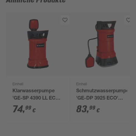
Ähnliche Produkte
Einhell
Einhell
Klarwasserpumpe
Schmutzwasserpumpe
'GE-SP 4390 LL ECO'
'GE-DP 3925 ECO'
9000 l/h
10000 l/h
74
,
83
,
99
99
€
€