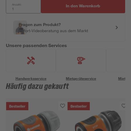
Anzahl:
In den Warenkorb
Fragen zum Produkt?
Sofort-Videoberatung aus dem Markt
Unsere passenden Services
Handwerksservice
Mietgeräteservice
Miettra
Häufig dazu gekauft
Bestseller
Bestseller