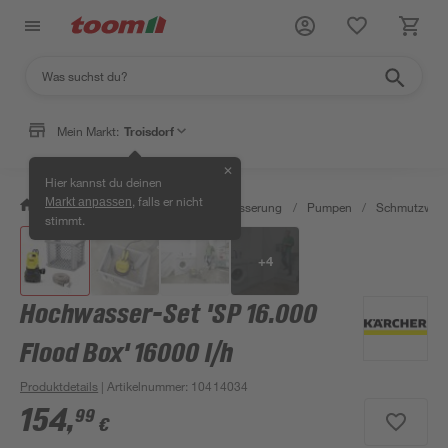
Mein Markt:
Troisdorf
✕
Hier kannst du deinen
, falls er nicht
Markt anpassen
/
Garten & Freizeit
/
Gartenbewässerung
/
Pumpen
/
Schmutzwas
stimmt.
+
4
Hochwasser-Set 'SP 16.000
Flood Box' 16000 l/h
Produktdetails
| Artikelnummer
:
10414034
154
,
99
€