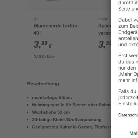
B1
toom
Blumenerde torffrei
Italienische Kräu
40 l
verschiedene So
14 cm Topf
3
,
3
,
99
59
€
€
0,10 € / Liter
Beschreibung
mehrfarbige Blüten
Nahrungsquelle für Bienen oder Schmetterlinge
Wuchshöhe 50 cm
20-teilige Klein-/Großverpackung
Geeignet zur Kultur in Garten, Töpfen und Kästen