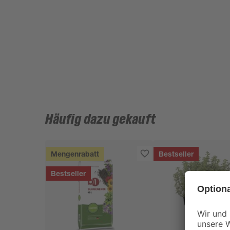
Häufig dazu gekauft
Mengenrabatt
Bestseller
Bestseller