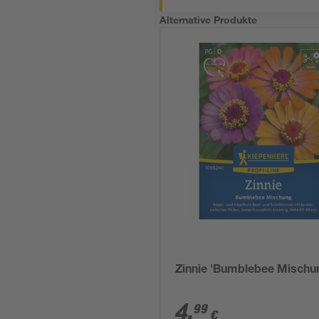
Alternative Produkte
Zinnie 'Bumblebee Mischu
4
,
99
€