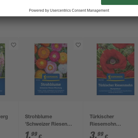
werg
Strohblume
Türkischer
'Schweizer Riesen
Riesemohn
Mischung'
Olympiafeuer'
1
,
3
,
99
99
€
€