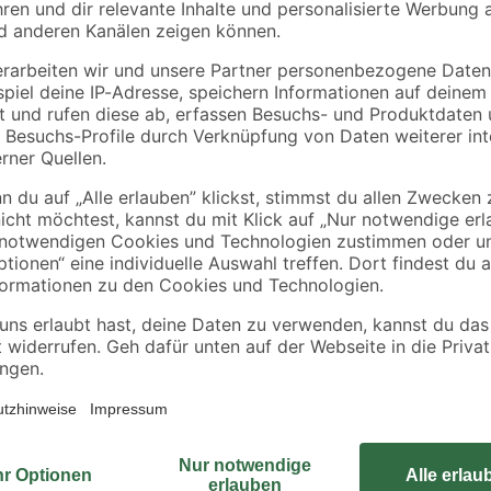
toom
B1
ter
Staude verschiedene
Rindenmulch 0-40
rten
nützlingsfördernde
mm 40 l
Sorten 13 cm Topf
3
,
3
,
79
99
€
€
0,10 € / Liter