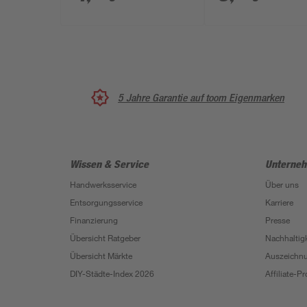
5 Jahre Garantie auf toom Eigenmarken
Wissen & Service
Unterne
Handwerksservice
Über uns
Entsorgungsservice
Karriere
Finanzierung
Presse
Übersicht Ratgeber
Nachhaltigk
Übersicht Märkte
Auszeichn
DIY-Städte-Index 2026
Affiliate-