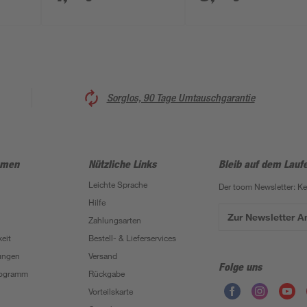
Sorglos, 90 Tage Umtauschgarantie
hmen
Nützliche Links
Bleib auf dem Lauf
Leichte Sprache
Der toom Newsletter: K
Hilfe
Zur Newsletter 
Zahlungsarten
eit
Bestell- & Lieferservices
ungen
Versand
Folge uns
Programm
Rückgabe
Vorteilskarte