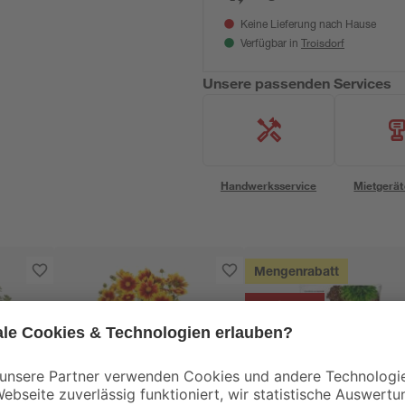
Keine Lieferung nach Hause
Troisdorf
Verfügbar in
Unsere passenden Services
Handwerksservice
Mietgerät
Mengenrabatt
Bestseller