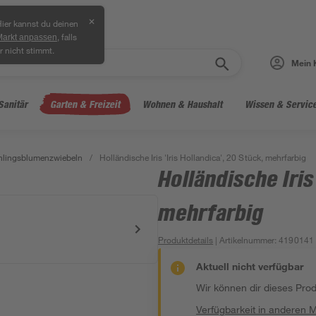
✕
ier kannst du deinen
, falls
Markt anpassen
r nicht stimmt.
Mein 
Sanitär
Garten & Freizeit
Wohnen & Haushalt
Wissen & Servic
hlingsblumenzwiebeln
/
Holländische Iris 'Iris Hollandica', 20 Stück, mehrfarbig
Holländische Iris
mehrfarbig
Produktdetails
| Artikelnummer
:
4190141
Aktuell nicht verfügbar
Wir können dir dieses Produ
Verfügbarkeit in anderen 