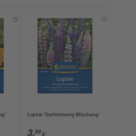
ng'
Lupine 'Gartenzwerg Mischung'
3
,
99
€