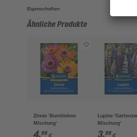
Eigenschaften
Ähnliche Produkte
Zinnie 'Bumblebee
Lupine 'Gartenz
Mischung'
Mischung'
4
,
3
,
99
99
€
€