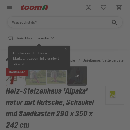
Mein Markt:
Troisdorf
✕
Hier kannst du deinen
, falls er nicht
Markt anpassen
/
Garten & Freizeit
/
Outdoor & Spiel
/
Spieltürme, Klettergerüste & S
stimmt.
Bestseller
+
5
Holz-Stelzenhaus 'Alpaka'
natur mit Rutsche, Schaukel
und Sandkasten 290 x 350 x
242 cm