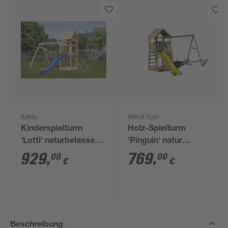
Karibu
Wendi Toys
Kinderspielturm
Holz-Spielturm
'Lotti' naturbelassene
'Pinguin' natur
nordische Fichte 107
Rutsche,
929
,
769
,
00
00
€
€
x 291 x 107 cm
Kletterwand, 2
Schaukeln und
Sandkasten 280 x 340
x 270 cm
Beschreibung