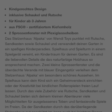
Kindgerechtes Design
inklusive Schaukel und Rutsche
für Kinder ab 3 Jahren
aus FSC® - zertifiziertem Kiefernholz
2 Sprossenfenster mit Plexiglasscheiben
Das Stelzenhaus 'Alpaka' von Wendi Toys punktet mit Rutsche,
Sandkasten sowie Schaukel und verwandelt deinen Garten in
ein spaßiges Kinderparadies. Spielhaus und Spielturm in einem
Spielgerät vereint, ein Kindertraum für deinen Garten. Es sind
die liebevollen Details die das naturfarbige Holzhaus so
ansprechend machen. Zwei kleine Sprossenfenster und die
überdachte Veranda mit blauer Eingangstür verleihen dem
Stelzenhaus 'Alpaka' ein besonders schönes Aussehen. Im
Spielhaus kann dein Kind sich ein Geheimversteck einrichten
oder der Kreativität bei kindlichen Rollenspielen freien Lauf
lassen. Durch das viele Zubehör wie Rutsche, Sandkasten und
Schaukel bieten sich deinem kleinen Abenteurer viele
Möglichkeiten für ausgelassenes Toben und fantasievolle Spiele
im Freien. Da der Sandkasten durch das darüberliegende
Stelzenhaus gut geschützt ist, kann auch bei leichtem Regen