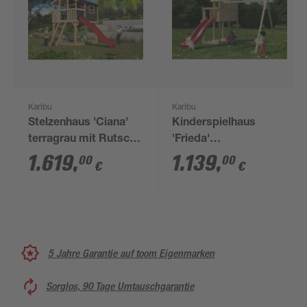
Karibu
Karibu
Stelzenhaus 'Ciana'
Kinderspielhaus
terragrau mit Rutsche
'Frieda'
rot 440 x 244 x 309
naturbelassene
1.619
,
1.139
,
00
00
€
€
cm
nordische Fichte 347
x 291 x 264 cm
5 Jahre Garantie auf toom Eigenmarken
Sorglos, 90 Tage Umtauschgarantie