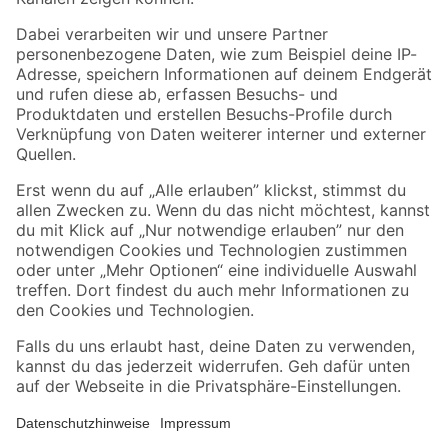
Folge uns
Zahlungsarten
Versandarten
Sicher einkaufen
Jetzt die toom-App herunterladen
Alle Preisangaben in EUR inkl. gesetzl. MwSt.. Die dargestellten Angebote sind unter
Umständen nicht in allen Märkten verfügbar. Die angegebenen Verfügbarkeiten beziehen
sich auf den unter "Mein Markt" ausgewählten toom Baumarkt. Alle Angebote und
Produkte nur solange der Vorrat reicht.
*Paketversand ab 59 € versandkostenfrei, gilt nicht für Artikel mit Speditionsversand, hier
fallen zusätzliche Versandkosten an.