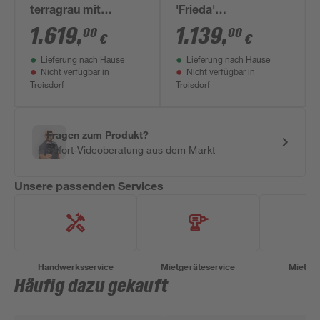
terragrau mit
'Frieda'
Rutsche rot 440 x
naturbelassene
1.619
,
1.139
,
00
00
€
€
244 x 309 cm
nordische Fichte 347
Lieferung nach Hause
Lieferung nach Hause
x 291 x 264 cm
Nicht verfügbar in
Nicht verfügbar in
Troisdorf
Troisdorf
Fragen zum Produkt?
Sofort-Videoberatung aus dem Markt
Unsere passenden Services
Handwerksservice
Mietgeräteservice
Miettra
Häufig dazu gekauft