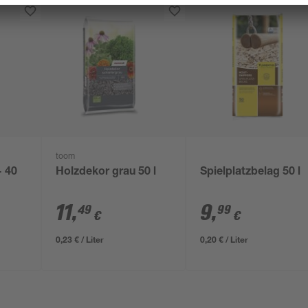
toom
- 40
Holzdekor grau 50 l
Spielplatzbelag 50 l
11
,
9
,
49
99
€
€
0,23 € / Liter
0,20 € / Liter