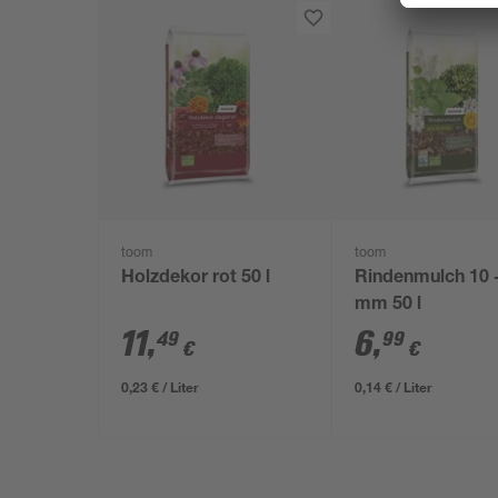
toom
toom
Holzdekor rot 50 l
Rindenmulch 10 
mm 50 l
11
,
6
,
49
99
€
€
0,23 € / Liter
0,14 € / Liter