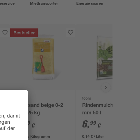
eservice
Miettransporter
Energie sparen
Bestseller
toom
toom
Spielsand beige 0-2
Rindenmulch 10 - 40
mm 25 kg
mm 50 l
3
,
6
,
29
99
€
€
0,13 € / Kilogramm
0,14 € / Liter