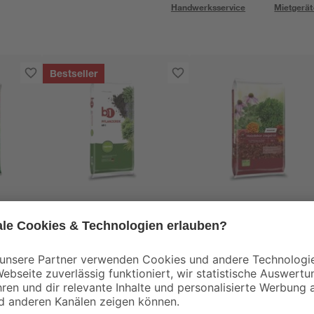
Handwerksservice
Mietgerät
Bestseller
B1
toom
0
Pflanzerde torffrei 60 l
Holzdekor rot 50 l
7
,
11
,
99
49
€
€
0,13 € / Liter
0,23 € / Liter