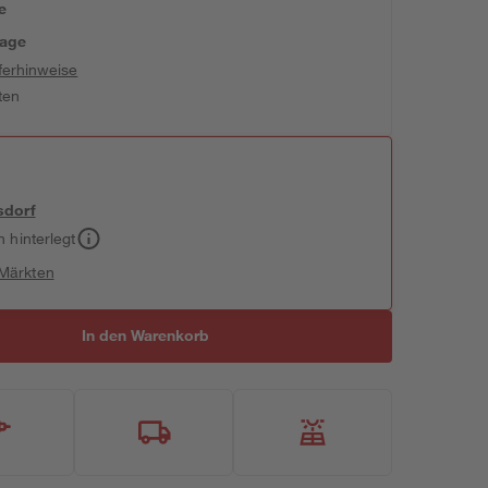
e
tage
ferhinweise
ten
sdorf
h hinterlegt
 Märkten
In den Warenkorb