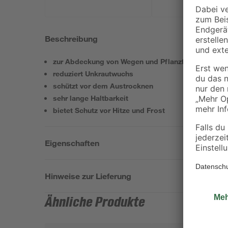
Beschreibung
zur Abdeckung von Wegen und Pflanzflächen
reduziert Unkrautwuchs
schützt vor dem Austrocknen
sehr lange Haltbarkeit
bietet Schutz vor Hitze und Frost
Eigenschaften
Hinweise zur Lieferung
Ähnliche Produkte