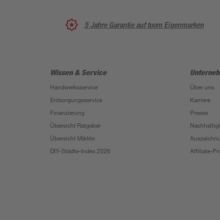
5 Jahre Garantie auf toom Eigenmarken
Wissen & Service
Unterne
Handwerksservice
Über uns
Entsorgungsservice
Karriere
Finanzierung
Presse
Übersicht Ratgeber
Nachhaltigk
Übersicht Märkte
Auszeichn
DIY-Städte-Index 2026
Affiliate-