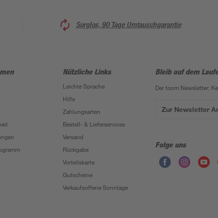
Sorglos, 90 Tage Umtauschgarantie
hmen
Nützliche Links
Bleib auf dem Lauf
Leichte Sprache
Der toom Newsletter: K
Hilfe
Zur Newsletter 
Zahlungsarten
eit
Bestell- & Lieferservices
ungen
Versand
Folge uns
Programm
Rückgabe
Vorteilskarte
Gutscheine
Verkaufsoffene Sonntage