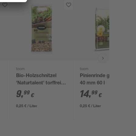
toom
toom
Bio-Holzschnitzel
Pinienrinde grob 20-
'Naturtalent' torffrei
40 mm 60 l
40 l
9
,
14
,
99
99
€
€
0,25 € / Liter
0,25 € / Liter