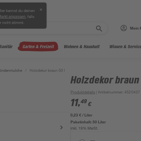
✕
ier kannst du deinen
, falls
Markt anpassen
r nicht stimmt.
Mein 
Sanitär
Garten & Freizeit
Wohnen & Haushalt
Wissen & Servic
indenmulche
/
Holzdekor braun 50 l
Holzdekor braun 
Produktdetails
| Artikelnummer
:
4520437
11
,
49
€
0,23 € / Liter
Paketinhalt:
50 Liter
inkl. 19% MwSt.