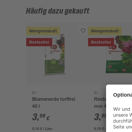
Häufig dazu gekauft
Mengenrabatt
Mengenrabatt
Bestseller
Bestseller
B1
B1
Blumenerde torffrei
Rindenmulch 0-4
40 l
mm 40 l
3
,
3
,
99
99
€
€
0,10 € / Liter
0,10 € / Liter