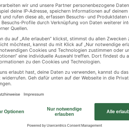
Das Holzdekor in Braun, 50 Liter
Pflanzflächen geeignet. Es reduz
Austrocknen. Mit seiner langen Hal
wodurch Pflanzen gut versorgt und