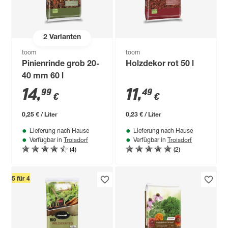
2
Varianten
toom
toom
Pinienrinde grob 20-
Holzdekor rot 50 l
40 mm 60 l
14
,
11
,
99
49
€
€
0,25 € / Liter
0,23 € / Liter
Lieferung nach Hause
Lieferung nach Hause
Troisdorf
Troisdorf
Verfügbar in
Verfügbar in
(4)
(2)
5 für 4