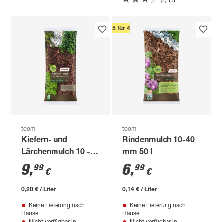
5 für 4
toom
toom
Kiefern- und
Rindenmulch 10-40
Lärchenmulch 10 -
mm 50 l
25 mm 50 l
9
,
6
,
99
99
€
€
0,20 € / Liter
0,14 € / Liter
Keine Lieferung nach
Keine Lieferung nach
Hause
Hause
Nicht verfügbar in
Nicht verfügbar in