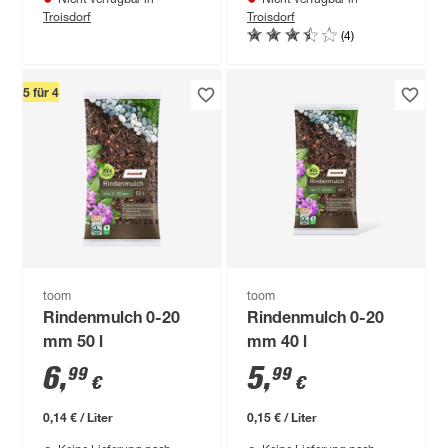
Troisdorf
Troisdorf
(4)
5 für 4
toom
toom
Rindenmulch 0-20
Rindenmulch 0-20
mm 50 l
mm 40 l
6
,
5
,
99
99
€
€
0,14 € / Liter
0,15 € / Liter