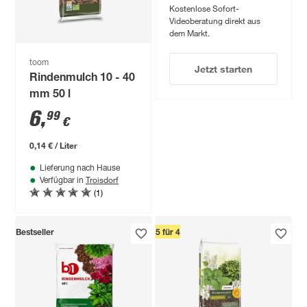
Kostenlose Sofort-
Videoberatung direkt aus
dem Markt.
toom
Jetzt starten
Rindenmulch 10 - 40
mm 50 l
6
,
99
€
0,14 € / Liter
Lieferung nach Hause
Troisdorf
Verfügbar in
(1)
Bestseller
5 für 4