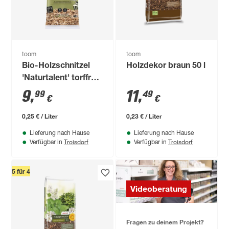
toom
toom
Bio-Holzschnitzel
Holzdekor braun 50 l
'Naturtalent' torffrei
40 l
9
,
11
,
99
49
€
€
0,25 € / Liter
0,23 € / Liter
Lieferung nach Hause
Lieferung nach Hause
Troisdorf
Troisdorf
Verfügbar in
Verfügbar in
5 für 4
Videoberatung
Fragen zu deinem Projekt?