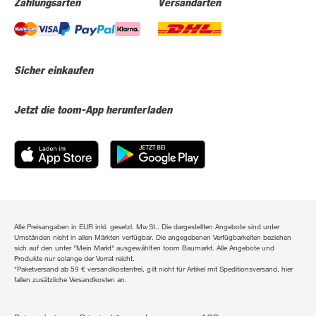
Zahlungsarten
Versandarten
Sicher einkaufen
Jetzt die toom-App herunterladen
Alle Preisangaben in EUR inkl. gesetzl. MwSt.. Die dargestellten Angebote sind unter
Umständen nicht in allen Märkten verfügbar. Die angegebenen Verfügbarkeiten beziehen
sich auf den unter "Mein Markt" ausgewählten toom Baumarkt. Alle Angebote und
Produkte nur solange der Vorrat reicht.
*Paketversand ab 59 € versandkostenfrei, gilt nicht für Artikel mit Speditionsversand, hier
fallen zusätzliche Versandkosten an.