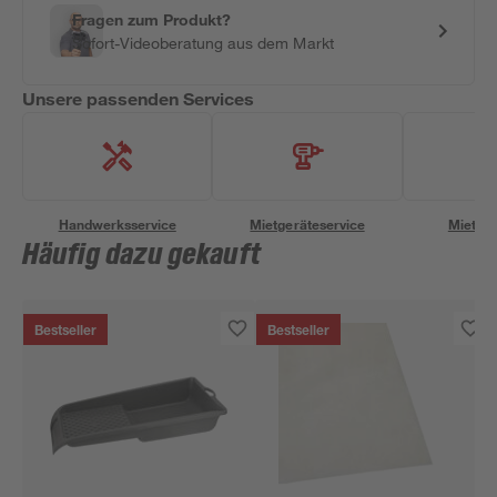
Fragen zum Produkt?
Sofort-Videoberatung aus dem Markt
Unsere passenden Services
Handwerksservice
Mietgeräteservice
Miettra
Häufig dazu gekauft
Bestseller
Bestseller