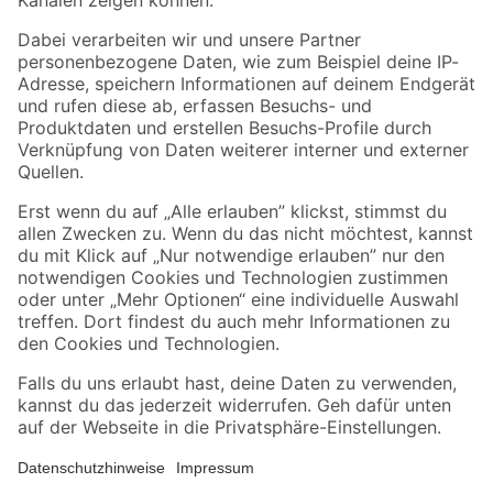
Folge uns
Zahlungsarten
Versandarten
Sicher einkaufen
Jetzt die toom-App herunterladen
Alle Preisangaben in EUR inkl. gesetzl. MwSt.. Die dargestellten Angebote sind unter
Umständen nicht in allen Märkten verfügbar. Die angegebenen Verfügbarkeiten beziehen
sich auf den unter "Mein Markt" ausgewählten toom Baumarkt. Alle Angebote und
Produkte nur solange der Vorrat reicht.
*Paketversand ab 59 € versandkostenfrei, gilt nicht für Artikel mit Speditionsversand, hier