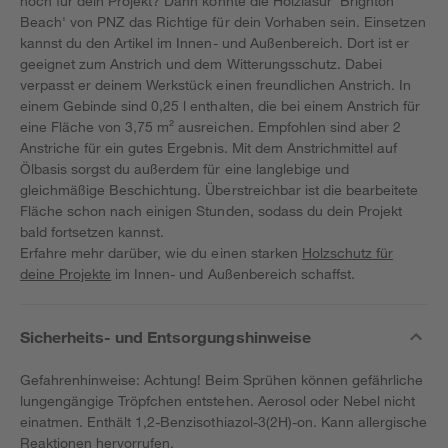
noch für dein Projekt? Dann könnte die Holzlasur 'Brighton
Beach' von PNZ das Richtige für dein Vorhaben sein. Einsetzen
kannst du den Artikel im Innen- und Außenbereich. Dort ist er
geeignet zum Anstrich und dem Witterungsschutz. Dabei
verpasst er deinem Werkstück einen freundlichen Anstrich. In
einem Gebinde sind 0,25 l enthalten, die bei einem Anstrich für
eine Fläche von 3,75 m² ausreichen. Empfohlen sind aber 2
Anstriche für ein gutes Ergebnis. Mit dem Anstrichmittel auf
Ölbasis sorgst du außerdem für eine langlebige und
gleichmäßige Beschichtung. Überstreichbar ist die bearbeitete
Fläche schon nach einigen Stunden, sodass du dein Projekt
bald fortsetzen kannst.
Erfahre mehr darüber, wie du einen starken
Holzschutz für
deine Projekte
im Innen- und Außenbereich schaffst.
Sicherheits- und Entsorgungshinweise
Gefahrenhinweise: Achtung! Beim Sprühen können gefährliche
lungengängige Tröpfchen entstehen. Aerosol oder Nebel nicht
einatmen. Enthält 1,2-Benzisothiazol-3(2H)-on. Kann allergische
Reaktionen hervorrufen.