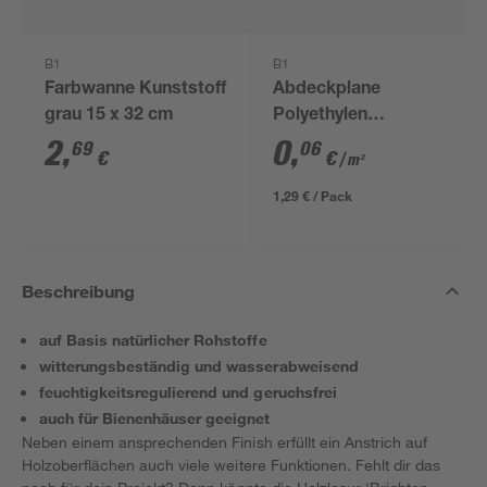
B1
B1
Farbwanne Kunststoff
Abdeckplane
grau 15 x 32 cm
Polyethylen
transparent 4 x 5 m
2
,
0
,
69
06
€
€
/ m²
1,29 € / Pack
Beschreibung
auf Basis natürlicher Rohstoffe
witterungsbeständig und wasserabweisend
feuchtigkeitsregulierend und geruchsfrei
auch für Bienenhäuser geeignet
Neben einem ansprechenden Finish erfüllt ein Anstrich auf
Holzoberflächen auch viele weitere Funktionen. Fehlt dir das