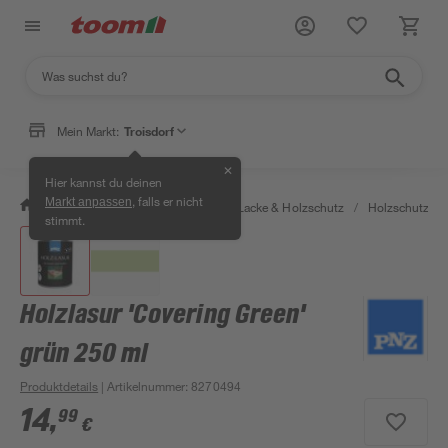
Mein Markt:
Troisdorf
✕
Hier kannst du deinen
, falls er nicht
Markt anpassen
/
Bauen & Renovieren
/
Farben, Lacke & Holzschutz
/
Holzschutz & 
stimmt.
Holzlasur 'Covering Green'
grün 250 ml
Produktdetails
| Artikelnummer
:
8270494
14
,
99
€