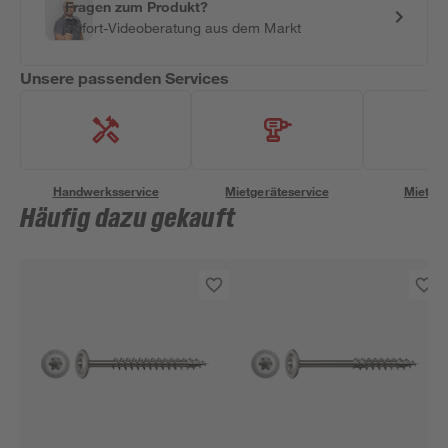
Fragen zum Produkt?
Sofort-Videoberatung aus dem Markt
Unsere passenden Services
Handwerksservice
Mietgeräteservice
Miettra
Häufig dazu gekauft