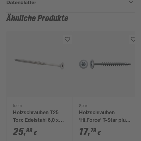
Datenblätter
Ähnliche Produkte
toom
Spax
Holzschrauben T25
Holzschrauben
Torx Edelstahl 6,0 x
'Hi.Force' T-Star plus
100 mm 25 Stück
T40 Stahl 8 x 120 mm
25
,
17
,
99
79
€
€
20 Stück