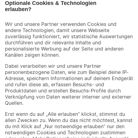
Bleib auf dem Laufenden mit unserem Newsletter
Der toom Newsletter: Keine Angebote und Aktionen mehr verpassen!
Zur Newsletter Anmeldung
Folge uns
Zahlungsarten
Versandarten
Sicher einkaufen
Jetzt die toom-App herunterladen