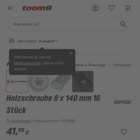
Mein Markt:
Troisdorf
✕
Hier kannst du deinen
, falls er nicht
Markt anpassen
/
Werkstatt & Maschinen
/
Eisenwaren & Beschläge
/
Schrauben
/
stimmt.
+
2
Holzschraube 8 x 140 mm 16
Stück
Produktdetails
| Artikelnummer
:
1600985
41
,
99
€