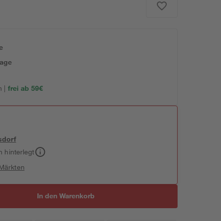
e
tage
 |
frei ab 59€
sdorf
h hinterlegt
 Märkten
In den Warenkorb