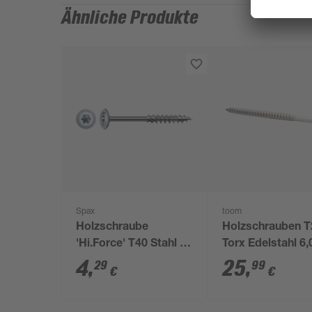
Ähnliche Produkte
Spax
toom
Holzschraube
Holzschrauben T
'Hi.Force' T40 Stahl 8
Torx Edelstahl 6,
x 280 mm
100 mm 25 Stüc
4
,
25
,
29
99
€
€