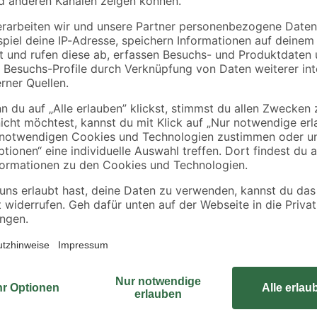
8 x
'Hi.Force' Ø 8 x 180
'Hi.Force' Torx Ø 8 x
mm
260 mm
2
,
4
,
89
79
€
€
Die Holzschraube "Hi.Force" der 
Holzbau. Sie kann zur Verschraub
von Tritt- oder Setzstufen verwen
in vielen Holzarten ein sauberes 
Dank Teilgewinde kann sie sehr d
korrosionsbeständigem WIROX-Stah
sauber und präzise ohne Cam-out-E
anschließend flach auf der Oberfl
Schraubendurchmesser von 8 mm 
Der passende Schraubaufsatz ist e