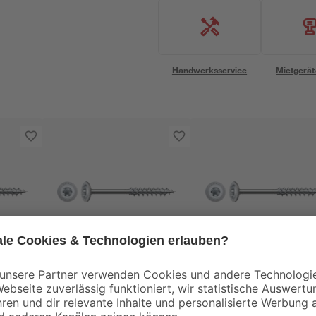
Handwerksservice
Mietgerät
Spax
Spax
be
Tellerkopfschraube
Tellerkopfschraube