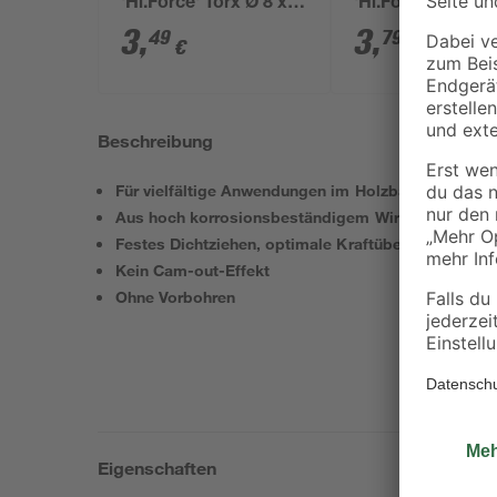
'Hi.Force' Torx Ø 8 x
'Hi.Force' Torx Ø 
200 mm
240 mm
3
,
3
,
49
79
€
€
Beschreibung
Für vielfältige Anwendungen im Holzbau
Aus hoch korrosionsbeständigem Wirox-Stahl
Festes Dichtziehen, optimale Kraftübertragung
Kein Cam-out-Effekt
Ohne Vorbohren
Eigenschaften