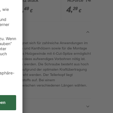
mm 12 Stück
'Hi.Force' T40 Stahl 8
x 280 mm
23
,
4
,
49
29
€
€
Marke Spax eignet sich für zahlreiche Anwendungen im
ung von Latten und Kanthölzern sowie für die Montage
det werden. Das Holzgewinde mit 4-Cut-Spitze ermöglicht
Eindrehen, ohne dass aufwendiges Vorbohren nötig ist.
icht angezogen werden. Die Schraube besteht aus hoch
l. Sie kann aufgrund der optimalen Kraftübertragung
ffekt eingedreht werden. Der Tellerkopf liegt
äche des Werkstoffs auf. Bei einem
können Sie zwischen verschiedenen Längen wählen.
in T40-Bit.