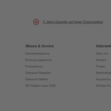
5 Jahre Garantie auf toom Eigenmarken
Wissen & Service
Unterne
Handwerksservice
Über uns
Entsorgungsservice
Karriere
Finanzierung
Presse
Übersicht Ratgeber
Nachhaltigk
Übersicht Märkte
Auszeichn
DIY-Städte-Index 2026
Affiliate-