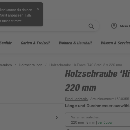
✕
ier kannst du deinen
, falls
Markt anpassen
r nicht stimmt.
Mein 
Sanitär
Garten & Freizeit
Wohnen & Haushalt
Wissen & Servic
hrauben
/
Holzschrauben
/
Holzschraube 'Hi.Force' T40 Stahl 8 x 220 mm
Holzschraube 'Hi
220 mm
Produktdetails
| Artikelnummer
:
1630355
Länge und Durchmesser auswähl
Varianten aufrufen:
220 mm | 8 mm
|
verfügbar