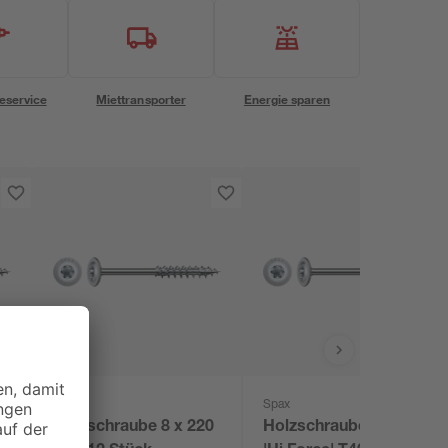
eservice
Miettransporter
Energie sparen
Spax
Spax
Holzschraube 8 x 220
Holzschraube