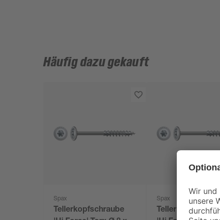
Häufig dazu gekauft
Spax
Spax
Tellerkopfschraube
Tellerkopfschrau