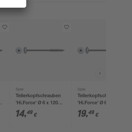
Spax
Spax
Tellerkopfschrauben
Tellerkopfschrauben
s
'Hi.Force' Ø 6 x 120
'Hi.Force' Ø 6 x 160
6
mm 24 Stück
mm 20 Stück
14
,
19
,
49
49
€
€