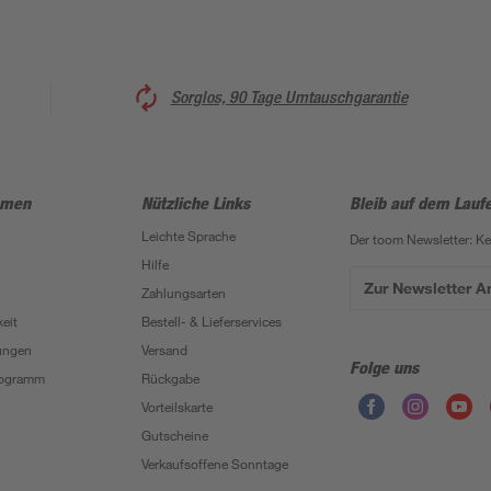
Sorglos, 90 Tage Umtauschgarantie
hmen
Nützliche Links
Bleib auf dem Lauf
Leichte Sprache
Der toom Newsletter: K
Hilfe
Zur Newsletter 
Zahlungsarten
eit
Bestell- & Lieferservices
ungen
Versand
Folge uns
Programm
Rückgabe
Vorteilskarte
Gutscheine
Verkaufsoffene Sonntage