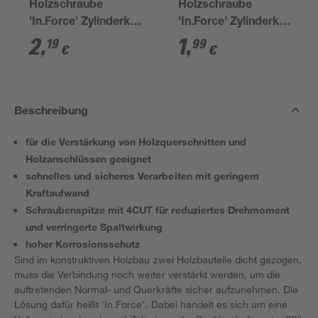
Holzschraube
Holzschraube
'In.Force' Zylinderkopf
'In.Force' Zylinderkopf
T-Star plus T30 Ø 6 x
T-Star plus T30 Ø 6 x
2
,
1
,
19
99
€
€
140 mm 1 Stück
100 mm 1 Stück
Beschreibung
für die Verstärkung von Holzquerschnitten und
Holzanschlüssen geeignet
schnelles und sicheres Verarbeiten mit geringem
Kraftaufwand
Schraubenspitze mit 4CUT für reduziertes Drehmoment
und verringerte Spaltwirkung
hoher Korrosionsschutz
Sind im konstruktiven Holzbau zwei Holzbauteile dicht gezogen,
muss die Verbindung noch weiter verstärkt werden, um die
auftretenden Normal- und Querkräfte sicher aufzunehmen. Die
Lösung dafür heißt 'In.Force'. Dabei handelt es sich um eine