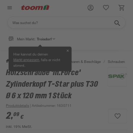
Mein Markt:
Troisdorf
✕
Hier kannst du deinen
, falls er nicht
Markt anpassen
/
Werkstatt & Maschinen
/
Eisenwaren & Beschläge
/
Schrauben
/
stimmt.
Holzschraube 'In.Force'
Zylinderkopf T-Star plus T30
Ø 6 x 120 mm 1 Stück
Produktdetails
| Artikelnummer
:
1630711
2
,
09
€
inkl. 19% MwSt.