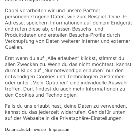
Folge uns
Zahlungsarten
Versandarten
Sicher einkaufen
Jetzt die toom-App herunterladen
Alle Preisangaben in EUR inkl. gesetzl. MwSt.. Die dargestellten Angebote sind unter
Umständen nicht in allen Märkten verfügbar. Die angegebenen Verfügbarkeiten beziehen
sich auf den unter "Mein Markt" ausgewählten toom Baumarkt. Alle Angebote und
Produkte nur solange der Vorrat reicht.
*Paketversand ab 59 € versandkostenfrei, gilt nicht für Artikel mit Speditionsversand, hier
fallen zusätzliche Versandkosten an.