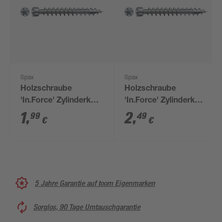
Spax
Spax
Holzschraube
Holzschraube
'In.Force' Zylinderkopf
'In.Force' Zylinderkopf
T-Star plus T30 Ø 6 x
T-Star plus T30 Ø 6 x
1
,
2
,
99
49
€
€
100 mm 1 Stück
160 mm 1 Stück
5 Jahre Garantie auf toom Eigenmarken
Sorglos, 90 Tage Umtauschgarantie