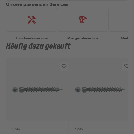
Unsere passenden Services
Handwerksservice
Mietgeräteservice
Miettra
Häufig dazu gekauft
Spax
Spax