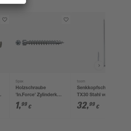
Spax
toom
Holzschraube
Senkkopfschraube
'In.Force' Zylinderkopf
TX30 Stahl verzinkt Ø
T-Star plus T30 Ø 6 x
6 x 200 mm 100 Stück
1
,
32
,
99
99
€
€
100 mm 1 Stück