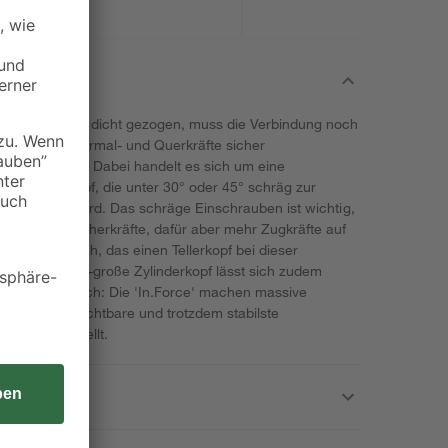
i Holzbauteile dicht gezogen, muss die Verbindung noch
uftretenden Normal- und Querkräfte sicher
ßt 'In.Force'. Dabei handelt es sich um eine
 oder Senkkopf, die unter 30° oder 45° schräg zur
 eingedreht wird. Das schräge Einschrauben ist wichtig,
hst wenige Scherkräfte, dafür aber mehr Zugkräfte auf
de ist es auch, das einen Tellerkopf bei dieser
erade mal Bit-große Zylinderkopf lässt sich zudem
edeutet für dich: Die 'In.Force' machen massive
 Nahezu unsichtbare und trotzdem stabilste
fach hergestellt.