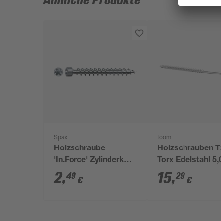
Ähnliche Produkte
Spax
toom
Holzschraube
Holzschrauben T
'In.Force' Zylinderkopf
Torx Edelstahl 5,
T-Star plus T30 Ø 6 x
100 mm 15 Stüc
2
,
15
,
49
29
€
€
160 mm 1 Stück