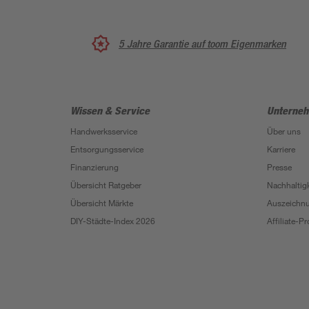
5 Jahre Garantie auf toom Eigenmarken
Wissen & Service
Unterne
Handwerksservice
Über uns
Entsorgungsservice
Karriere
Finanzierung
Presse
Übersicht Ratgeber
Nachhaltigk
Übersicht Märkte
Auszeichn
DIY-Städte-Index 2026
Affiliate-