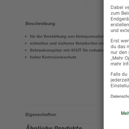
Beschreibung
für die Verstärkung von Holzquerschnitten und Ho
schnelles und sicheres Verarbeiten mit geringem 
Schraubenspitze mit 4CUT für reduziertes Drehmom
hoher Korrosionsschutz
Eigenschaften