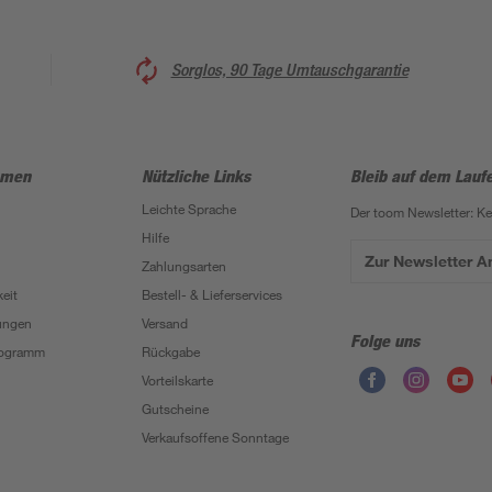
Sorglos, 90 Tage Umtauschgarantie
hmen
Nützliche Links
Bleib auf dem Lauf
Leichte Sprache
Der toom Newsletter: K
Hilfe
Zur Newsletter 
Zahlungsarten
eit
Bestell- & Lieferservices
ungen
Versand
Folge uns
Programm
Rückgabe
Vorteilskarte
Gutscheine
Verkaufsoffene Sonntage