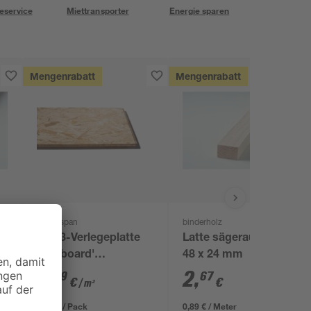
eservice
Miettransporter
Energie sparen
Mengenrabatt
Mengenrabatt
Kronospan
binderholz
x
OSB3-Verlegeplatte
Latte sägerau 3000 x
'Cityboard'
48 x 24 mm
ungeschliffen 1690 x
7
,
2
,
59
67
€
€
/ m²
634 x 15 mm
8,12 € / Pack
0,89 € / Meter