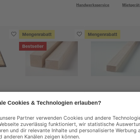
Handwerksservice
Mietgerät
Mengenrabatt
Mengenrabatt
Bestseller
binderholz
binderholz
tte
Rahmen sägerau
Latte sägerau 2500 
2000 x 58 x 38 mm
48 x 24 mm
90 x
3
,
2
,
98
23
€
€
1,99 € / Meter
0,89 € / Meter