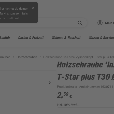
✕
ier kannst du deinen
, falls
Markt anpassen
r nicht stimmt.
Mein 
Sanitär
Garten & Freizeit
Wohnen & Haushalt
Wissen & Servic
hrauben
/
Holzschrauben
/
Holzschraube 'In.Force' Zylinderkopf T-Star plus T
Holzschraube 'In
T-Star plus T30 
Produktdetails
| Artikelnummer
:
1630714
2
,
59
€
inkl. 19% MwSt.