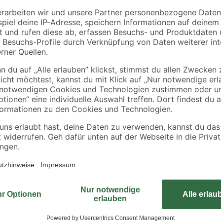
Sind im konstruktiven Holzbau zwe
lzanschlüssen geeignet
weiter verstärkt werden, um die a
Kraftaufwand
aufzunehmen. Die Lösung dafür hei
ent und verringerte Spaltwirkung
Vollgewindeschraube mit Zylinder-
Kraftrichtung durch beide Bauteile
damit unter Lasteinwirkung möglic
die Schraube wirken. Das Vollgewin
Schraube überflüssig macht. Der g
komplett im Holz versenken. Das b
Verbindungsbeschläge überflüssig.
Holzverbindungen werden ganz ein