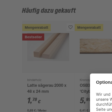
Häufig dazu gekauft
Mengenrabatt
Mengenrabatt
Bestseller
binderholz
Kronospan
Latte sägerau 2000 x
OSB3-Verlegepla
48 x 24 mm
'Cityboard'
ungeschliffen 16
1
,
5
,
78
99
€
€
/ m²
634 x 12 mm
0,89 € / Meter
6,41 € / Pack