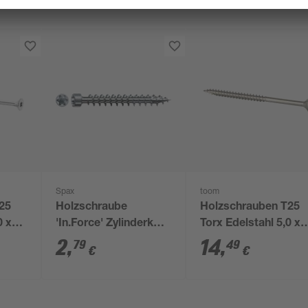
Spax
toom
25
Holzschraube
Holzschrauben T25
0 x
'In.Force' Zylinderkopf
Torx Edelstahl 5,0 x
k
T-Star plus T30 Ø 6 x
80 mm 25 Stück
2
,
14
,
79
49
€
€
200 mm 1 Stück