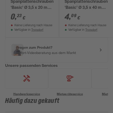
Spanplattenschrauben
Spanplattenschrauben
'Basic' Ø 3,5 x 20 mm
'Basic' Ø 3,5 x 40 mm
A2 PZ
PZ2 50 Stück
0
,
4
,
23
09
€
€
Keine Lieferung nach Hause
Keine Lieferung nach Hause
Troisdorf
Troisdorf
Verfügbar in
Verfügbar in
Fragen zum Produkt?
Sofort-Videoberatung aus dem Markt
Unsere passenden Services
Handwerksservice
Mietgeräteservice
Miettra
Häufig dazu gekauft