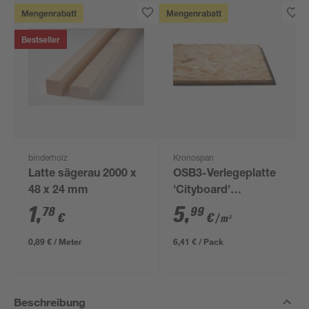
Mengenrabatt
Mengenrabatt
Bestseller
binderholz
Kronospan
Latte sägerau 2000 x
OSB3-Verlegeplatte
48 x 24 mm
'Cityboard'
ungeschliffen 1690 x
1
,
5
,
78
99
€
€
/ m²
634 x 12 mm
0,89 € / Meter
6,41 € / Pack
Beschreibung