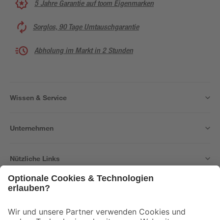
5 Jahre Garantie auf toom Eigenmarken
Sorglos, 90 Tage Umtauschgarantie
Abholung im Markt in 2 Stunden
Wissen & Service
Unternehmen
Nützliche Links
Bleib auf dem Laufenden mit unserem Newsletter
Der toom Newsletter: Keine Angebote und Aktionen mehr verpassen!