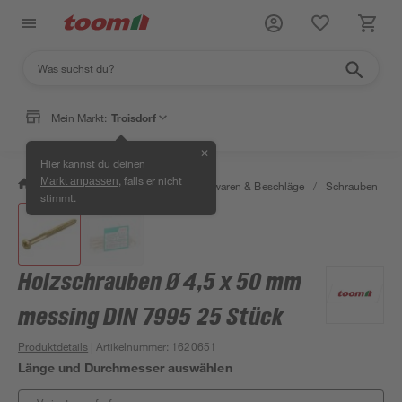
Mein Markt:
Troisdorf
✕
Hier kannst du deinen
, falls er nicht
Markt anpassen
/
Werkstatt & Maschinen
/
Eisenwaren & Beschläge
/
Schrauben
/
stimmt.
Holzschrauben Ø 4,5 x 50 mm
messing DIN 7995 25 Stück
Produktdetails
| Artikelnummer
:
1620651
Länge und Durchmesser auswählen