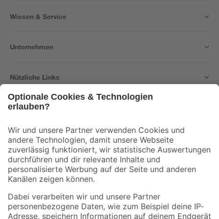
Wissen & Service
Unternehmen
Nützliche Links
Bleib auf dem Laufenden mit unserem Newsletter
Der toom Newsletter: Keine Angebote und Aktionen mehr verpassen!
Zur Newsletter Anmeldung
Folge uns