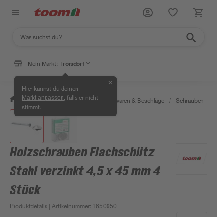
Mein Markt:
Troisdorf
✕
Hier kannst du deinen
, falls er nicht
Markt anpassen
/
Werkstatt & Maschinen
/
Eisenwaren & Beschläge
/
Schrauben
/
stimmt.
Holzschrauben Flachschlitz
Stahl verzinkt 4,5 x 45 mm 4
Stück
Produktdetails
| Artikelnummer
:
1650950