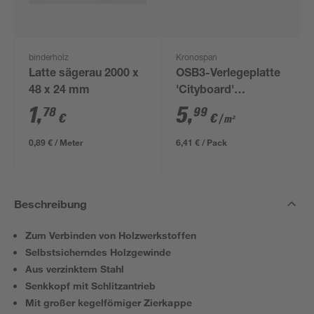
binderholz
Kronospan
Latte sägerau 2000 x
OSB3-Verlegeplatte
48 x 24 mm
'Cityboard'
ungeschliffen 1690 x
1
,
5
,
78
99
€
€
/ m²
634 x 12 mm
0,89 € / Meter
6,41 € / Pack
Beschreibung
Zum Verbinden von Holzwerkstoffen
Selbstsicherndes Holzgewinde
Aus verzinktem Stahl
Senkkopf mit Schlitzantrieb
Mit großer kegelfömiger Zierkappe