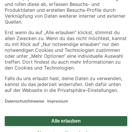
Zahlungsarten
Versandarten
Sicher einkaufen
Jetzt die toom-App herunterladen
Alle Preisangaben in EUR inkl. gesetzl. MwSt.. Die dargestellten Angebote sind unter
Umständen nicht in allen Märkten verfügbar. Die angegebenen Verfügbarkeiten beziehen
sich auf den unter "Mein Markt" ausgewählten toom Baumarkt. Alle Angebote und
Produkte nur solange der Vorrat reicht.
*Paketversand ab 59 € versandkostenfrei, gilt nicht für Artikel mit Speditionsversand, hier
fallen zusätzliche Versandkosten an.
Datenschutz
Privatsphäre
Impressum
AGB
Nutzungsbedingungen
Widerrufsrecht
Vertrag widerrufen