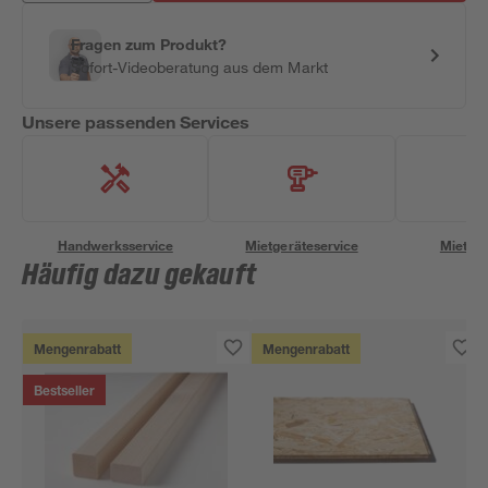
Fragen zum Produkt?
Sofort-Videoberatung aus dem Markt
Unsere passenden Services
Handwerksservice
Mietgeräteservice
Miettra
Häufig dazu gekauft
Mengenrabatt
Mengenrabatt
Bestseller