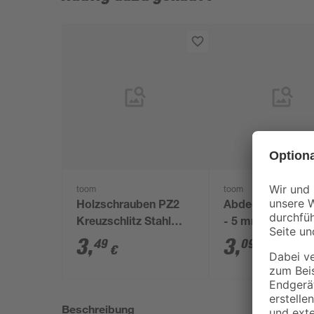
toom
toom
Holzschrauben PZ2
Abdeckkappen P
Kreuzschlitz Stahl
- 5 mm 30 Stück
verzinkt 4 x 30 mm 12
3
,
3
,
49
09
€
€
Stück
Beschreibung