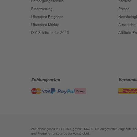
Entsorgungsservice
Karriere
Finanzierung
Presse
Übersicht Ratgeber
Nachhaltigk
Übersicht Märkte
Auszeichn
DIY-Städte-Index 2026
Affiliate-
Zahlungsarten
Versanda
Alle Preisangaben in EUR inkl. gesetzl. MwSt.. Die dargestellten Angebote 
und Produkte nur solange der Vorrat reicht.