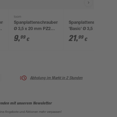
toom
en
Spanplattenschrauben
Spanplattenschrauben
Ø 3,5 x 20 mm PZ2
'Basic' Ø 3,5 x 30 mm
300 Stück
A2 PZ2 300 Stück
9
,
21
,
99
99
€
€
Abholung im Markt in 2 Stunden
enden mit unserem Newsletter
eine Angebote und Aktionen mehr verpassen!