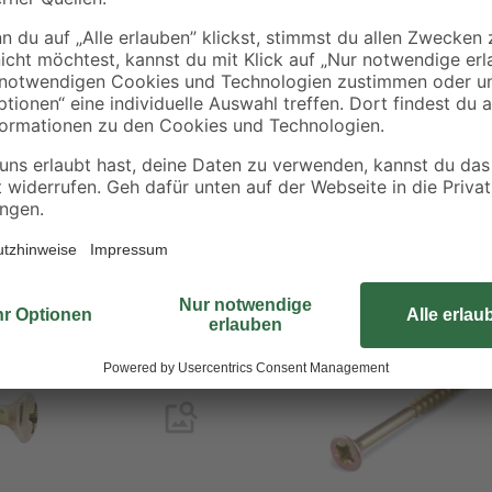
Die Holzschrauben von unserer to
hraubungen
Verschraubungen an diversen Holz
Dank der gelben Verzinkung sind 
Einflüssen geschützt, was für ein
Schraubendreher bzw. Bit mit PZ-A