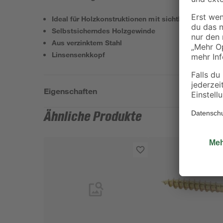
Ideal für Holzkonstruktionen mit sichtbaren Versc
Selbstsicherndes Holzgewinde
Aus verzinktem Stahl
Linsensenkkopf
Eigenschaften
Ähnliche Produkte