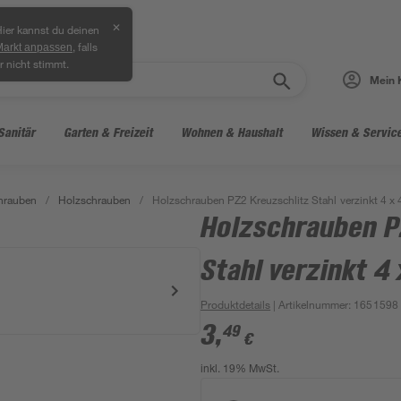
✕
ier kannst du deinen
, falls
Markt anpassen
r nicht stimmt.
Mein 
Sanitär
Garten & Freizeit
Wohnen & Haushalt
Wissen & Servic
hrauben
/
Holzschrauben
/
Holzschrauben PZ2 Kreuzschlitz Stahl verzinkt 4 x
Holzschrauben P
Stahl verzinkt 4
Produktdetails
| Artikelnummer
:
1651598
3
,
49
€
inkl. 19% MwSt.