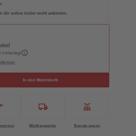
e
 dir online leider nicht anbieten.
sdorf
h hinterlegt
 Märkten
In den Warenkorb
eservice
Miettransporter
Energie sparen