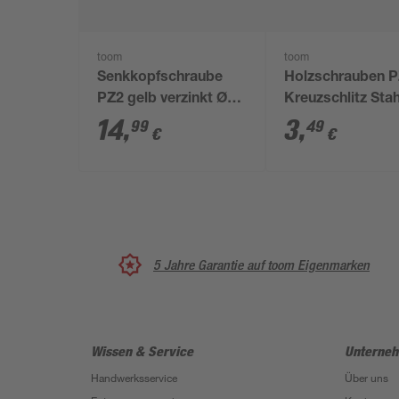
toom
toom
Senkkopfschraube
Holzschrauben 
PZ2 gelb verzinkt Ø
Kreuzschlitz Stah
3,5 x 35 mm 300
verzinkt 3 x 20 
14
,
3
,
99
49
€
€
Stück
Stück
5 Jahre Garantie auf toom Eigenmarken
Wissen & Service
Unterne
Handwerksservice
Über uns