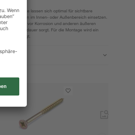
om Eigenmarke lassen sich optimal für sichtbare
konstruktionen im Innen- oder Außenbereich einsetzen.
die Schrauben vor Korrosion und anderen äußeren
e lange Lebensdauer sorgt. Für die Montage wird ein
ntrieb benötigt.