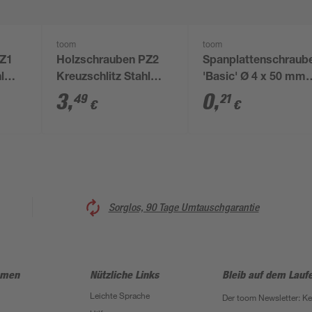
toom
toom
PZ1
Holzschrauben PZ2
Spanplattenschraub
l
Kreuzschlitz Stahl
'Basic' Ø 4 x 50 mm
mm 23
verzinkt 3,5 x 30 mm
PZ
3
,
0
,
49
21
€
€
14 Stück
Sorglos, 90 Tage Umtauschgarantie
hmen
Nützliche Links
Bleib auf dem Lauf
Leichte Sprache
Der toom Newsletter: K