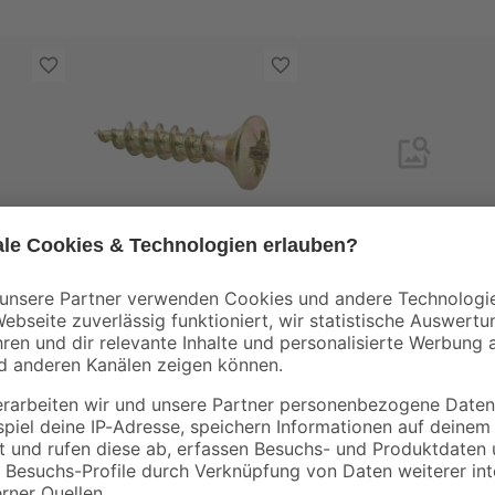
toom
toom
Z 3,5
Holzschrauben PZ2
Holzschrauben PZ2
Kreuzschlitz Stahl
Kreuzschlitz Stahl
verzinkt 4 x 20 mm 15
verzinkt 3,5 x 30 mm
3
,
3
,
49
49
€
€
Stück
14 Stück