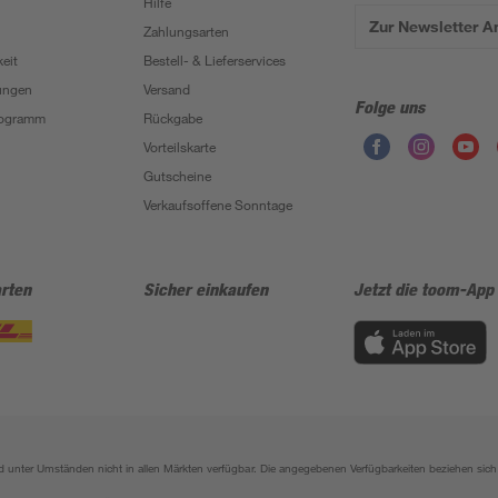
Hilfe
Zur Newsletter 
Zahlungsarten
eit
Bestell- & Lieferservices
ungen
Versand
Folge uns
Programm
Rückgabe
Vorteilskarte
Gutscheine
Verkaufsoffene Sonntage
rten
Sicher einkaufen
Jetzt die toom-App
sind unter Umständen nicht in allen Märkten verfügbar. Die angegebenen Verfügbarkeiten beziehen s