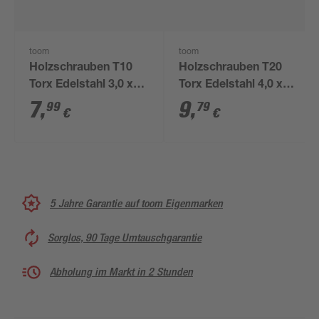
toom
toom
Holzschrauben T10
Holzschrauben T20
Torx Edelstahl 3,0 x
Torx Edelstahl 4,0 x
25 mm 50 Stück
30 mm 100 Stück
7
,
9
,
99
79
€
€
5 Jahre Garantie auf toom Eigenmarken
Sorglos, 90 Tage Umtauschgarantie
Abholung im Markt in 2 Stunden