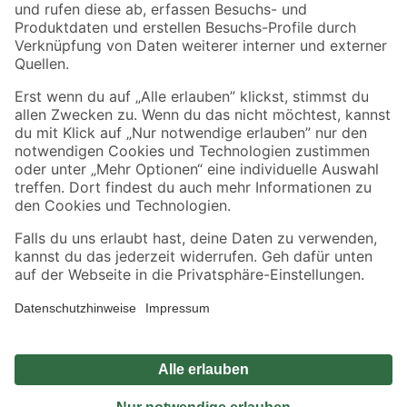
Zahlungsarten
Versandarten
Sicher einkaufen
Jetzt die toom-App herunterladen
Alle Preisangaben in EUR inkl. gesetzl. MwSt.. Die dargestellten Angebote sind unter
Umständen nicht in allen Märkten verfügbar. Die angegebenen Verfügbarkeiten beziehen
sich auf den unter "Mein Markt" ausgewählten toom Baumarkt. Alle Angebote und
Produkte nur solange der Vorrat reicht.
*Paketversand ab 59 € versandkostenfrei, gilt nicht für Artikel mit Speditionsversand, hier
fallen zusätzliche Versandkosten an.
Datenschutz
Privatsphäre
Impressum
AGB
Nutzungsbedingungen
Widerrufsrecht
Vertrag widerrufen