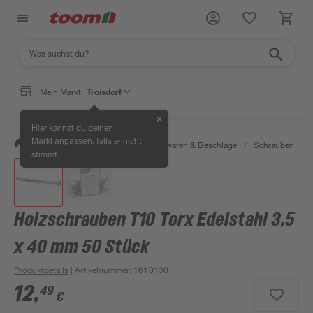
Mein Markt:
Troisdorf
✕
Hier kannst du deinen
, falls er nicht
Markt anpassen
/
Werkstatt & Maschinen
/
Eisenwaren & Beschläge
/
Schrauben
/
stimmt.
Holzschrauben T10 Torx Edelstahl 3,5
x 40 mm 50 Stück
Produktdetails
| Artikelnummer
:
1610130
12
,
49
€