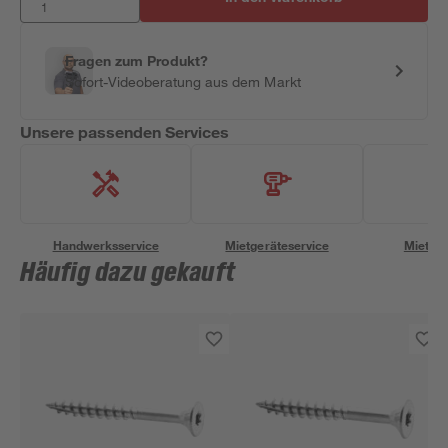
Fragen zum Produkt?
Sofort-Videoberatung aus dem Markt
Unsere passenden Services
Handwerksservice
Mietgeräteservice
Miettra
Häufig dazu gekauft