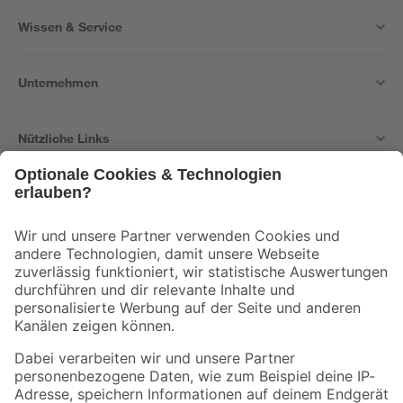
Wissen & Service
Unternehmen
Nützliche Links
Bleib auf dem Laufenden mit unserem Newsletter
Der toom Newsletter: Keine Angebote und Aktionen mehr verpassen!
Zur Newsletter Anmeldung
Folge uns