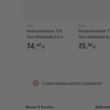
toom
toom
Holzschrauben T25
Holzschrauben T
Torx Edelstahl 5,0 x
Torx Edelstahl 5,
80 mm 25 Stück
100 mm 15 Stüc
14
,
15
,
49
29
€
€
5 Jahre Garantie auf toom Eigenmarken
Wissen & Service
Unterne