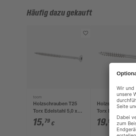
Häufig dazu gekauft
toom
Holzschrauben T25
Holzschrauben T
Torx Edelstahl 5,0 x
Torx Edelstahl 5,
70 mm 30 Stück
50 mm 50 Stück
15
,
19
,
79
99
€
€