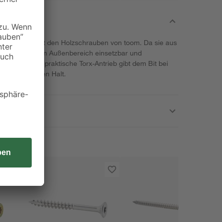
zuverlässig mit den Holzschrauben von toom. Da sie aus
nd sie optimal im Außenbereich einsetzbar und
sdauer. Der praktische Torx-Antrieb gibt dem Bit bei
sonders festen Halt.