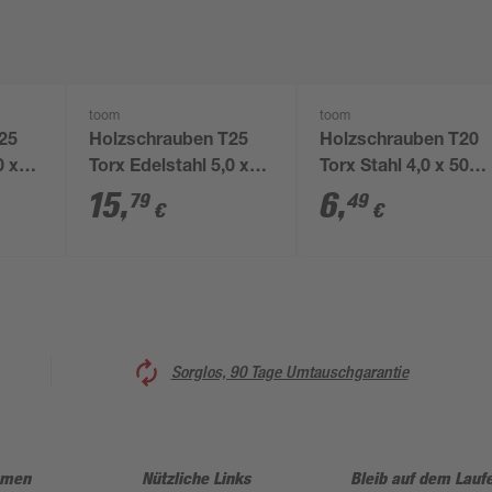
toom
toom
25
Holzschrauben T25
Holzschrauben T20
0 x
Torx Edelstahl 5,0 x
Torx Stahl 4,0 x 50
k
70 mm 30 Stück
mm 50 Stück
15
,
6
,
79
49
€
€
Sorglos, 90 Tage Umtauschgarantie
hmen
Nützliche Links
Bleib auf dem Lauf