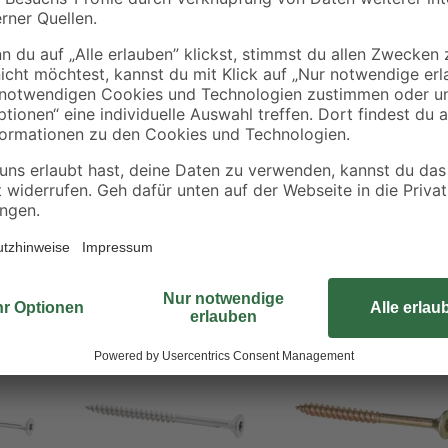
Holzkonstruktionen verbinden Sie 
rostfreiem Edelstahl bestehen, si
überzeugen durch eine lange Leben
der Verarbeitung der Schrauben be