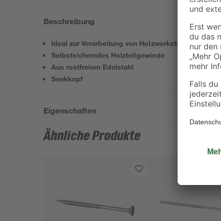
Beschreibung
Ideal zur Verarbeitung von Holzwerkstoffen
Selbstsicherndes Holzteilgewinde
Aus rostfreiem Edelstahl
Senkkopf
Eigenschaften
Ähnliche Produkte