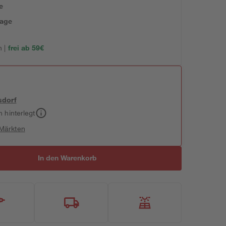
e
tage
 |
frei ab 59€
sdorf
h hinterlegt
 Märkten
In den Warenkorb