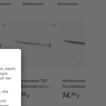
eservice
Miettransporter
Energie sparen
Holzschrauben T20
Holzschrauben T20
Torx Edelstahl 4,5 x
Torx Edelstahl 4,5 x
50 mm 50 Stück
40 mm 50 Stück
16
,
14
,
99
99
€
€