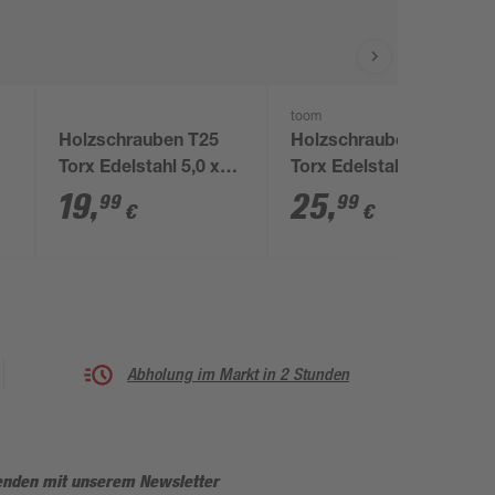
toom
Holzschrauben T25
Holzschrauben T25
Torx Edelstahl 5,0 x
Torx Edelstahl 6,0 x
50 mm 50 Stück
100 mm 25 Stück
19
,
25
,
99
99
€
€
Abholung im Markt in 2 Stunden
enden mit unserem Newsletter