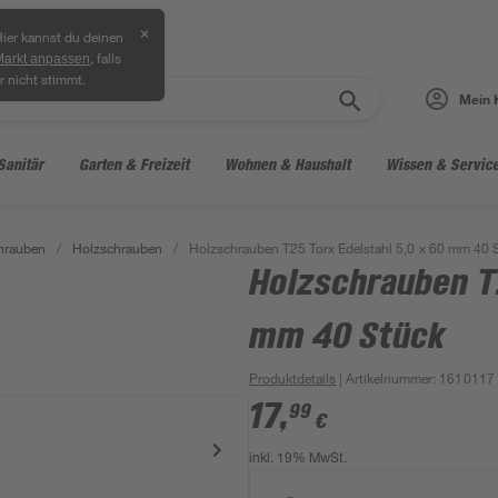
✕
ier kannst du deinen
, falls
Markt anpassen
r nicht stimmt.
Mein 
Sanitär
Garten & Freizeit
Wohnen & Haushalt
Wissen & Servic
hrauben
/
Holzschrauben
/
Holzschrauben T25 Torx Edelstahl 5,0 x 60 mm 40 
Holzschrauben T2
mm 40 Stück
Produktdetails
| Artikelnummer
:
1610117
17
,
99
€
inkl. 19% MwSt.