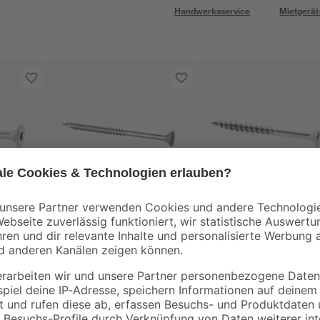
Handwerksservice
Mietgerät
toom
25
Holzschrauben T25
Holzschrauben T20
0 x
Torx Edelstahl 5,0 x
Torx Edelstahl 4,0 x
80 mm 25 Stück
40 mm 50 Stück
14
,
12
,
49
99
€
€