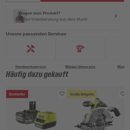
Fragen zum Produkt?
Sofort-Videoberatung aus dem Markt
Unsere passenden Services
Handwerksservice
Mietgeräteservice
Miettra
Häufig dazu gekauft
Bestseller
Gratis Beigabe