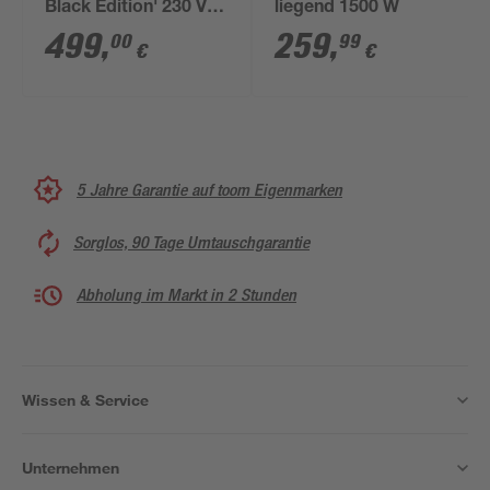
Black Edition' 230 V
liegend 1500 W
3000 W
499
,
259
,
00
99
€
€
5 Jahre Garantie auf toom Eigenmarken
Sorglos, 90 Tage Umtauschgarantie
Abholung im Markt in 2 Stunden
Wissen & Service
Unternehmen