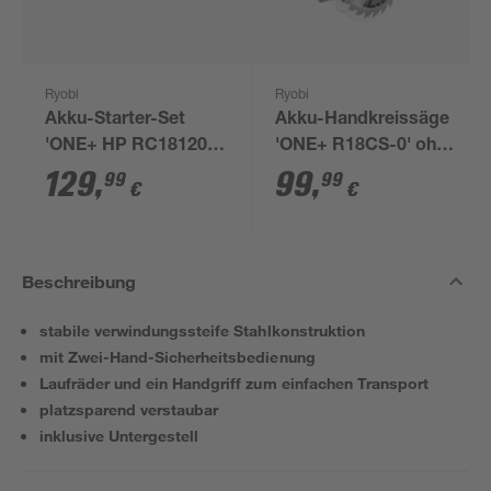
Ryobi
Ryobi
Akku-Starter-Set
Akku-Handkreissäge
'ONE+ HP RC18120-
'ONE+ R18CS-0' ohne
150X' 18 V 5,0 Ah mit
Akku, Ø 165 mm
129
,
99
,
99
99
€
€
Akku und Ladegerät
Beschreibung
stabile verwindungssteife Stahlkonstruktion
mit Zwei-Hand-Sicherheitsbedienung
Laufräder und ein Handgriff zum einfachen Transport
platzsparend verstaubar
inklusive Untergestell