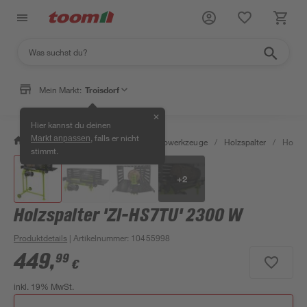
Mein Markt:
Troisdorf
✕
Hier kannst du deinen
, falls er nicht
Markt anpassen
/
Werkstatt & Maschinen
/
Elektrowerkzeuge
/
Holzspalter
/
Holzsp
stimmt.
+
2
Holzspalter 'ZI-HS7TU' 2300 W
Produktdetails
| Artikelnummer
:
10455998
449
,
99
€
inkl. 19% MwSt.