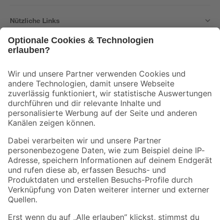
Nützliche Links
Bleib auf dem Laufenden mit unserem Newsletter
Der toom Newsletter: Keine Angebote und Aktionen mehr verpassen!
Zur Newsletter Anmeldung
Folge uns
Zahlungsarten
Versandarten
Sicher einkaufen