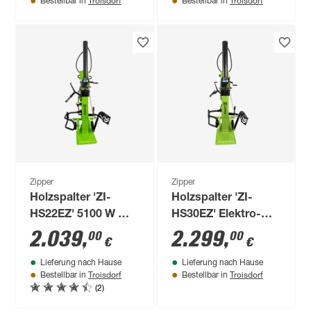
Bestellbar in
Bestellbar in
Zipper
Zipper
Holzspalter 'ZI-
Holzspalter 'ZI-
HS22EZ' 5100 W mit
HS30EZ' Elektro-
Stammheber
und
2.039
,
2.299
,
00
00
€
€
Zapfwellenantrieb,
Lieferung nach Hause
Lieferung nach Hause
mit Stammheber
Troisdorf
Troisdorf
Bestellbar in
Bestellbar in
(2)