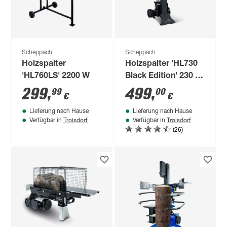
Scheppach
Scheppach
Holzspalter
Holzspalter 'HL730
'HL760LS' 2200 W
Black Edition' 230 V
3000 W
299
,
499
,
99
00
€
€
Lieferung nach Hause
Lieferung nach Hause
Troisdorf
Troisdorf
Verfügbar in
Verfügbar in
(26)