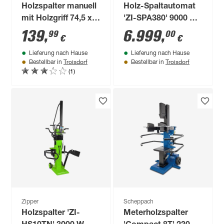
Holzspalter manuell
Holz-Spaltautomat
mit Holzgriff 74,5 x
'ZI-SPA380' 9000 W
15 x 11,7 cm
zum Ablängen und
139
,
6.999
,
99
00
€
€
schwarz
Spalten
Lieferung nach Hause
Lieferung nach Hause
Troisdorf
Troisdorf
Bestellbar in
Bestellbar in
(1)
Zipper
Scheppach
Holzspalter 'ZI-
Meterholzspalter