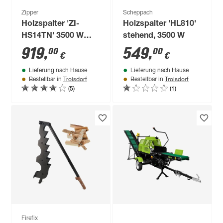
Zipper
Scheppach
Holzspalter 'ZI-
Holzspalter 'HL810'
HS14TN' 3500 W
stehend, 3500 W
grün mit
919
,
549
,
00
00
€
€
Stammheber
Lieferung nach Hause
Lieferung nach Hause
Troisdorf
Troisdorf
Bestellbar in
Bestellbar in
(5)
(1)
Firefix