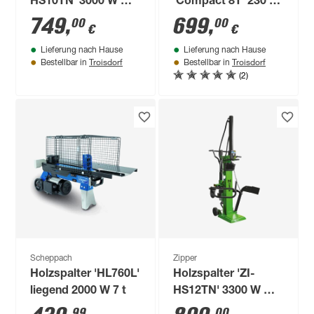
HS10TN' 3000 W mit
'Compact 8T' 230 V
Stammheber
3150 W
749
,
699
,
00
00
€
€
Lieferung nach Hause
Lieferung nach Hause
Troisdorf
Troisdorf
Bestellbar in
Bestellbar in
(2)
Scheppach
Zipper
Holzspalter 'HL760L'
Holzspalter 'ZI-
liegend 2000 W 7 t
HS12TN' 3300 W mit
Stammheber
99
00