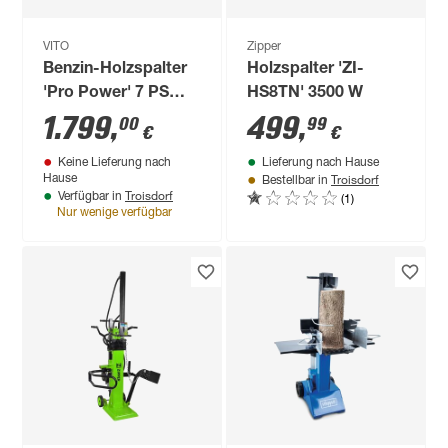
VITO
Zipper
Benzin-Holzspalter
Holzspalter 'ZI-
'Pro Power' 7 PS
HS8TN' 3500 W
5200 W inklusive
1.799
,
499
,
00
99
€
€
Benzinkanister 'Vito'
Keine Lieferung nach
Lieferung nach Hause
5 l
Troisdorf
Hause
Bestellbar in
Troisdorf
(1)
Verfügbar in
Nur wenige verfügbar