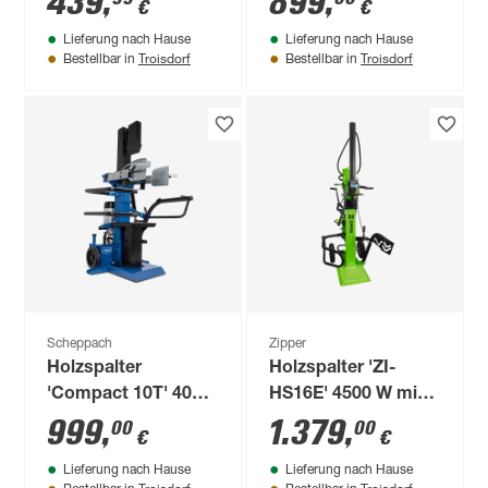
439
,
899
,
€
€
Lieferung nach Hause
Lieferung nach Hause
Troisdorf
Troisdorf
Bestellbar in
Bestellbar in
Scheppach
Zipper
Holzspalter
Holzspalter 'ZI-
'Compact 10T' 400 V
HS16E' 4500 W mit
3500 W
Stammheber
999
,
1.379
,
00
00
€
€
Lieferung nach Hause
Lieferung nach Hause
Troisdorf
Troisdorf