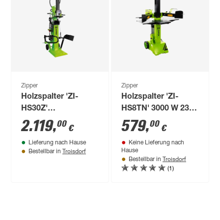
Zipper
Zipper
Holzspalter 'ZI-
Holzspalter 'ZI-
HS30Z'
HS8TN' 3000 W 230
Zapfwellenantrieb,
V 8 t
2.119
,
579
,
00
00
€
€
mit Stammheber
Lieferung nach Hause
Keine Lieferung nach
Troisdorf
Hause
Bestellbar in
Troisdorf
Bestellbar in
(1)