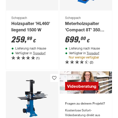
Scheppach
Scheppach
Holzspalter 'HL460'
Meterholzspalter
liegend 1500 W
'Compact 8T' 3500
W
259
,
699
,
99
00
€
€
Lieferung nach Hause
Lieferung nach Hause
Troisdorf
Troisdorf
Verfügbar in
Verfügbar in
(1)
Nur wenige verfügbar
(2)
Videoberatung
Fragen zu deinem Projekt?
Kostenlose Sofort-
Videoberatung direkt aus