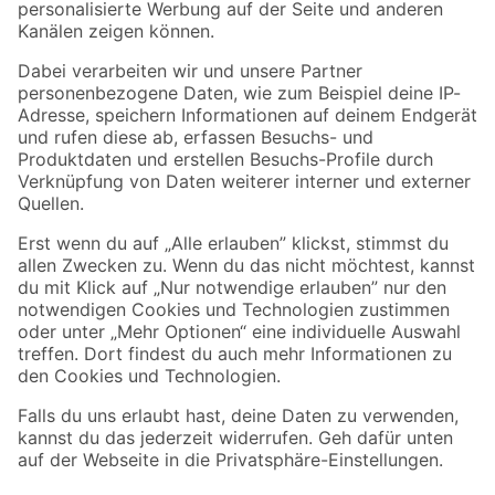
Folge uns
Zahlungsarten
Versandarten
Sicher einkaufen
Jetzt die toom-App herunterladen
Alle Preisangaben in EUR inkl. gesetzl. MwSt.. Die dargestellten Angebote sind unter
Umständen nicht in allen Märkten verfügbar. Die angegebenen Verfügbarkeiten beziehen
sich auf den unter "Mein Markt" ausgewählten toom Baumarkt. Alle Angebote und
Produkte nur solange der Vorrat reicht.