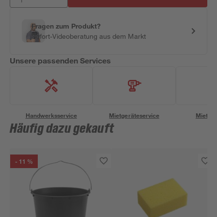
Fragen zum Produkt?
Sofort-Videoberatung aus dem Markt
Unsere passenden Services
Handwerksservice
Mietgeräteservice
Miettra
Häufig dazu gekauft
- 11 %