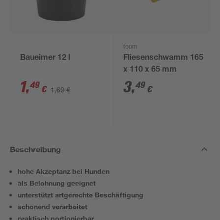
toom
Baueimer 12 l
Fliesenschwamm 165
x 110 x 65 mm
1
,
3
,
49
49
€
€
1,69 €
Beschreibung
hohe Akzeptanz bei Hunden
als Belohnung geeignet
unterstützt artgerechte Beschäftigung
schonend verarbeitet
praktisch portionierbar