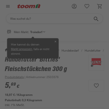
Mein Markt:
Troisdorf
✕
Hier kannst du deinen
, falls er nicht
Markt anpassen
/
Garten & Freizeit
/
Tierbedarf
/
Hundebedarf
/
Hundefutter
/
Hu
stimmt.
Hundefutter 'Bitties'
Fleischstückchen 300 g
Produktdetails
| Artikelnummer
:
2503376
5
,
69
€
18,97 € / Kilogramm
Paketinhalt:
0,3 Kilogramm
inkl. 7% MwSt.