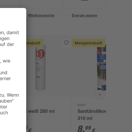
eservice
Miettransporter
Energie sparen
Mengenrabatt
Mengenrabatt
B1
toom
l
Acryl weiß 280 ml
Sanitärsilikon weiß
310 ml
1
,
8
,
99
99
€
€