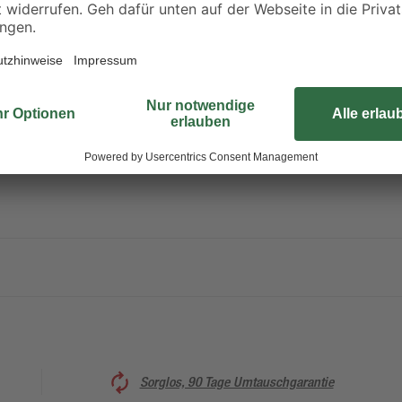
0,91 € / Kilogramm
0,69 € / Kilogramm
henbaus
Sorglos, 90 Tage Umtauschgarantie