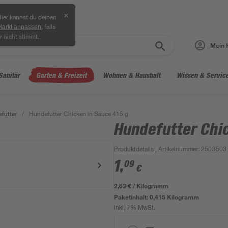
✕
ier kannst du deinen
, falls
Markt anpassen
r nicht stimmt.
Mein 
Sanitär
Garten & Freizeit
Wohnen & Haushalt
Wissen & Servic
futter
/
Hundefutter Chicken in Sauce 415 g
Hundefutter Chic
Produktdetails
| Artikelnummer
:
2503503
1
,
09
€
2,63 € / Kilogramm
Paketinhalt:
0,415 Kilogramm
inkl. 7% MwSt.