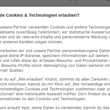
Handwerksservice
Mietgerät
Bestseller
Mengenrabatt
- 23 %
Bestseller
Knauf
B1
 165
Flexkleber 22 kg
Fliesenkleber flexibe
25 kg
19
,
17
,
99
29
€
€
25,99 €