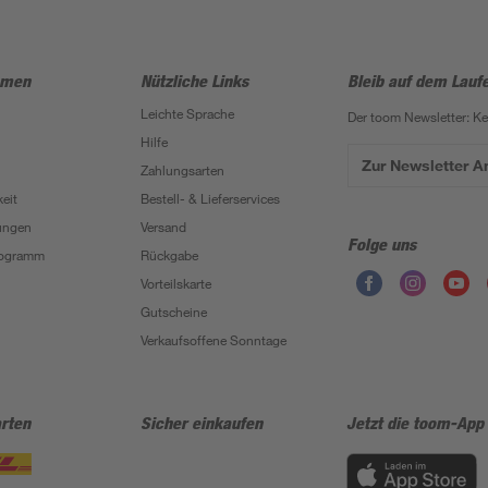
hmen
Nützliche Links
Bleib auf dem Lauf
Leichte Sprache
Der toom Newsletter: K
Hilfe
Zur Newsletter 
Zahlungsarten
eit
Bestell- & Lieferservices
ungen
Versand
Folge uns
Programm
Rückgabe
Vorteilskarte
Gutscheine
Verkaufsoffene Sonntage
rten
Sicher einkaufen
Jetzt die toom-App