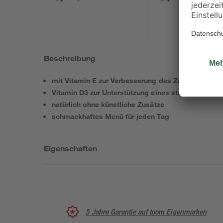
Beschreibung
mit Vitamin E zur Verbesserung des Zellschutzes
Vitamin D3 zur Unterstützung eines stabilen Knoc
natürlich ohne künstliche Zusätze
schmackhaftes Menü für jeden Tag
Eigenschaften
5 Jahre Garantie auf toom Eigenmarken