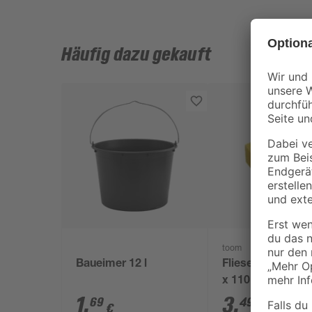
Häufig dazu gekauft
toom
Baueimer 12 l
Fliesenschwamm
x 110 x 65 mm
1
,
3
,
69
49
€
€