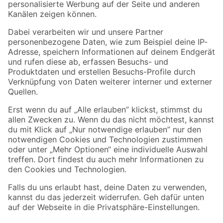
Folge uns
Zahlungsarten
Versandarten
Sicher einkaufen
Jetzt die toom-App herunterladen
Alle Preisangaben in EUR inkl. gesetzl. MwSt.. Die dargestellten Angebote sind unter
Umständen nicht in allen Märkten verfügbar. Die angegebenen Verfügbarkeiten beziehen
sich auf den unter "Mein Markt" ausgewählten toom Baumarkt. Alle Angebote und
Produkte nur solange der Vorrat reicht.