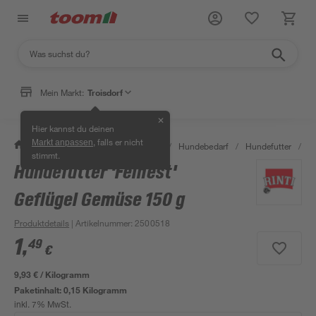
Mein Markt:
Troisdorf
✕
Hier kannst du deinen
, falls er nicht
Markt anpassen
/
Garten & Freizeit
/
Tierbedarf
/
Hundebedarf
/
Hundefutter
/
H
stimmt.
Hundefutter 'Feinest'
Geflügel Gemüse 150 g
Produktdetails
| Artikelnummer
:
2500518
1
,
49
€
9,93 € / Kilogramm
Paketinhalt:
0,15 Kilogramm
inkl. 7% MwSt.