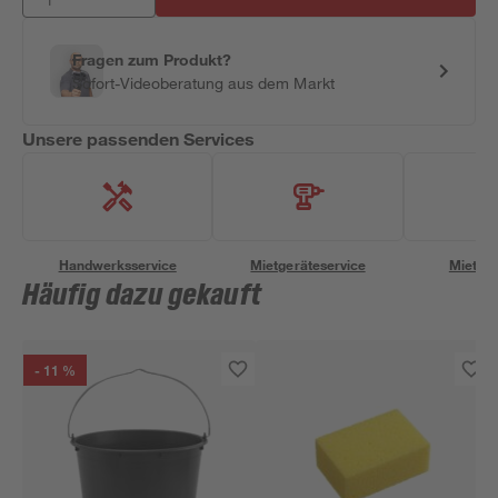
Fragen zum Produkt?
Sofort-Videoberatung aus dem Markt
Unsere passenden Services
Handwerksservice
Mietgeräteservice
Miettra
Häufig dazu gekauft
- 11 %