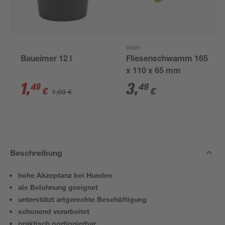
toom
Baueimer 12 l
Fliesenschwamm 165
x 110 x 65 mm
1
,
3
,
49
49
€
€
1,69 €
Beschreibung
hohe Akzeptanz bei Hunden
als Belohnung geeignet
unterstützt artgerechte Beschäftigung
schonend verarbeitet
praktisch portionierbar