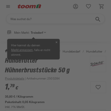
Mein Markt:
Troisdorf
✕
Hier kannst du deinen
, falls er nicht
Markt anpassen
/
Garten & Freizeit
/
Tierbedarf
/
Hundebedarf
/
Hundefutter
/
H
stimmt.
Hundefutter
Hühnerbruststücke 50 g
Produktdetails
| Artikelnummer
:
2503284
1
,
79
€
35,80 € / Kilogramm
Paketinhalt:
0,05 Kilogramm
inkl. 7% MwSt.