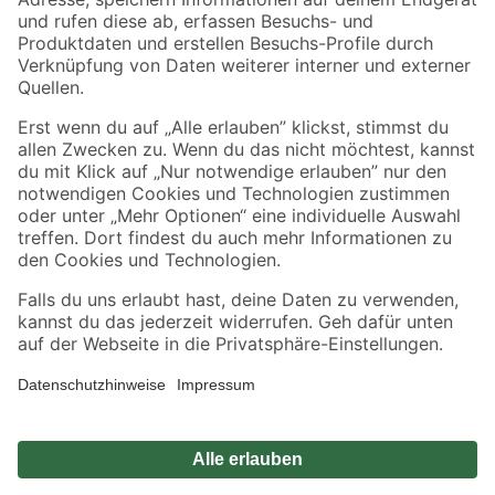
Zahlungsarten
Versandarten
Sicher einkaufen
Jetzt die toom-App herunterladen
Alle Preisangaben in EUR inkl. gesetzl. MwSt.. Die dargestellten Angebote sind unter
Umständen nicht in allen Märkten verfügbar. Die angegebenen Verfügbarkeiten beziehen
sich auf den unter "Mein Markt" ausgewählten toom Baumarkt. Alle Angebote und
Produkte nur solange der Vorrat reicht.
*Paketversand ab 59 € versandkostenfrei, gilt nicht für Artikel mit Speditionsversand, hier
fallen zusätzliche Versandkosten an.
Datenschutz
Privatsphäre
Impressum
AGB
Nutzungsbedingungen
Widerrufsrecht
Vertrag widerrufen