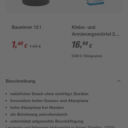
Baueimer 12 l
Klebe- und
Armierungsmörtel 25
kg
1
,
16
,
49
99
€
€
1,69 €
0,68 € / Kilogramm
Beschreibung
natürlicher Snack ohne unnötige Zusätze
besonders hoher Genuss und Akzeptanz
hohe Akzeptanz bei Hunden
als Belohnung zwischendurch
unterstützt artgerechte Beschäftigung
Leckeres und fettarmes Hühnerfilet in feinen Streifen. 100%