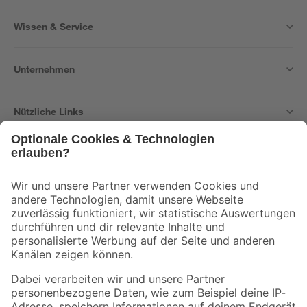
Wissen & Service
Unternehmen
Nützliche Links
Bleib auf dem Laufenden mit unserem Newsletter
Der toom Newsletter: Keine Angebote und Aktionen mehr verpassen!
Zur Newsletter Anmeldung
Folge uns