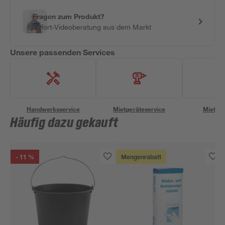
Fragen zum Produkt?
Sofort-Videoberatung aus dem Markt
Unsere passenden Services
Handwerksservice
Mietgeräteservice
Miettra
Häufig dazu gekauft
- 11 %
Mengenrabatt