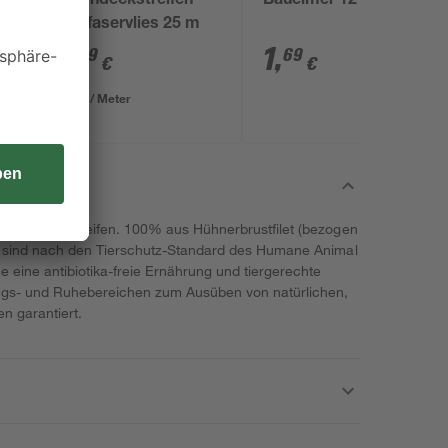
Fugendeckstreifen
Baueimer 12 l
Glasfaservlies 25 m
2
,
1
,
49
69
€
€
0,10 € / Meter
t in feinen Streifen. 100% aus Hühnerbrustfilet (bezogen
fen sind nach den Tierschutz-Standard des Humane Animal
e eine antibiotika-freie Ernährung und tiergerechte
gs- und Ruhebereichen zum Ausüben von natürlichen,
en garantiert.