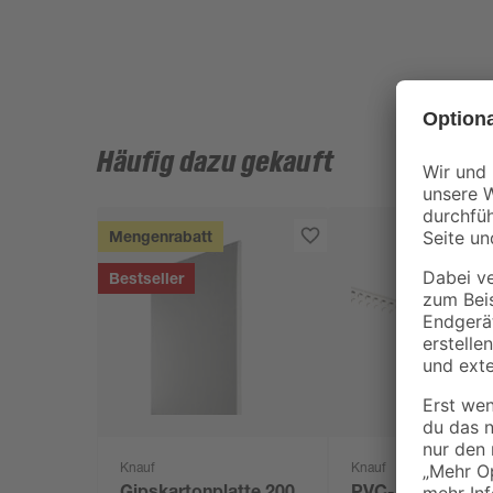
Häufig dazu gekauft
Mengenrabatt
Bestseller
Knauf
Knauf