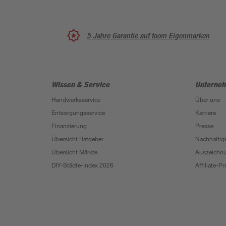
5 Jahre Garantie auf toom Eigenmarken
Wissen & Service
Unterne
Handwerksservice
Über uns
Entsorgungsservice
Karriere
Finanzierung
Presse
Übersicht Ratgeber
Nachhaltigk
Übersicht Märkte
Auszeichn
DIY-Städte-Index 2026
Affiliate-