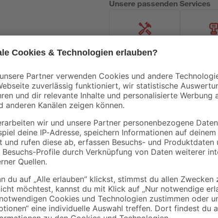
Unsere passenden Services
Handwerksservice
Mietgerät
Mengenrabatt
Bestseller
Knauf
Knauf