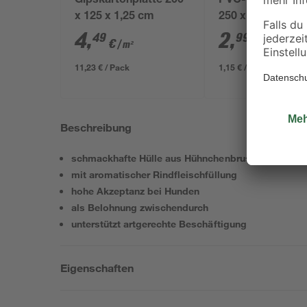
Gipskartonplatte 200
PVC-Eckschutzpr
x 125 x 1,25 cm
250 x 2,3 x 2,3 c
4
,
2
,
49
99
€
€
/ m²
11,23 € / Pack
1,15 € / Meter
Beschreibung
schmackhafte Hülle aus Hühnchenbrustfilet
mit aromatischer Rindfleischfüllung
hohe Akzeptanz bei Hunden
als Belohnung zwischendurch
unterstützt artgerechte Beschäftigung
Eigenschaften