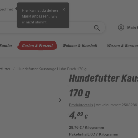
geöffnet
✕
Hier kannst du deinen
, falls
Markt anpassen
er nicht stimmt.
Mein 
Sanitär
Garten & Freizeit
Wohnen & Haushalt
Wissen & Servic
futter
/
Hundefutter Kaustange Huhn Fisch 170 g
Hundefutter Kau
170 g
Produktdetails
| Artikelnummer
:
2503286
4
,
89
€
28,76 € / Kilogramm
Paketinhalt:
0,17 Kilogramm