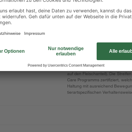
ofil
Ausbauplatte 60 x
Spachtelmasse
m
1,25 x 200 cm
'Uniflott' 5 kg
4
,
11
,
49
49
€
€
/ m²
5,39 € / Pack
2,30 € / Kilogramm
Leckeres und fettarmes Hühnerfile
auf den Fleischanteil). Die Strei
Care Programms zertifiziert, welch
Haltung mit ausreichend Bewegun
tierartspezifischen Verhaltensweis