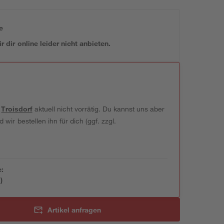
e
 dir online leider nicht anbieten.
t
Troisdorf
aktuell nicht vorrätig. Du kannst uns aber
wir bestellen ihn für dich (ggf. zzgl.
e:
)
Artikel anfragen