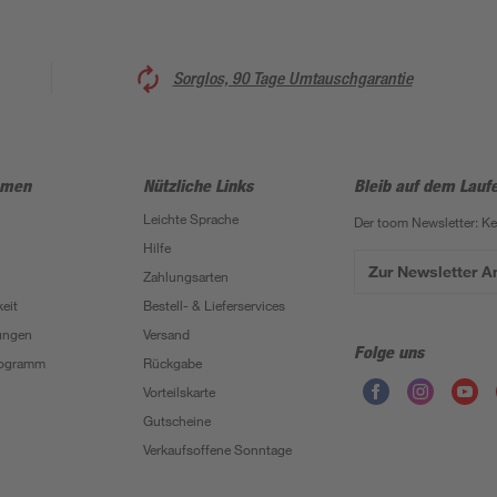
Sorglos, 90 Tage Umtauschgarantie
hmen
Nützliche Links
Bleib auf dem Lauf
Leichte Sprache
Der toom Newsletter: K
Hilfe
Zur Newsletter 
Zahlungsarten
eit
Bestell- & Lieferservices
ungen
Versand
Folge uns
Programm
Rückgabe
Vorteilskarte
Gutscheine
Verkaufsoffene Sonntage