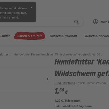
✕
ier kannst du deinen
, falls
Markt anpassen
r nicht stimmt.
Mein 
Sanitär
Garten & Freizeit
Wohnen & Haushalt
Wissen & Servic
futter
/
Hundefutter 'Kennerfleisch' mit Wildschwein gefriergetrocknet400 g
Hundefutter 'Ken
Wildschwein gef
Produktdetails
| Artikelnummer
:
2502372
1
,
69
€
4,22 € / Kilogramm
Paketinhalt:
0,4 Kilogramm