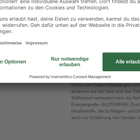
Fliesenkleber flexibel
Mörtelkübel 'Profi
l 25
25 kg
Line' 40 l
17
,
5
,
29
49
€
€
0,69 € / Kilogramm
Diese hochwertige Vollnahrung wir
Keine weiteren Fleisch- oder Getr
Risiko von Futtermittelallergien un
anderem auf die Haut und das Fel
Süßkartoel verbessert sich die Na
Energiequelle. GLUTENFREI: Durch 
Inhaltsstoffe, die zu Magen- und 
auch zur Ernährung von Hunden mi