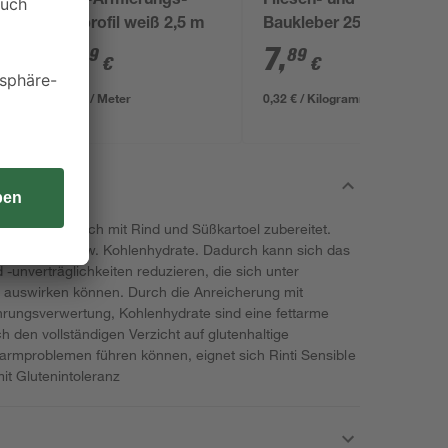
PVC-Armierungs-
Fliesen- und
Eckprofil weiß 2,5 m
Baukleber 25 kg
4
,
7
,
99
89
€
€
2,00 € / Meter
0,32 € / Kilogramm
d ausschließlich mit Rind und Süßkartoel zubereitet.
eidesorten, bzw. Kohlenhydrate. Dadurch kann sich das
d -unverträglichkeiten reduzieren, die sich unter
l auswirken können. Durch die Anreicherung mit
hrungsverwertung, Kohlenhydrate sind eine fettarme
den vollständigen Verzicht auf glutenhaltige
Darmproblemen führen können, eignet sich Rinti Sensible
t Glutenintoleranz