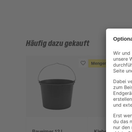
Häufig dazu gekauft
Mengenrabatt