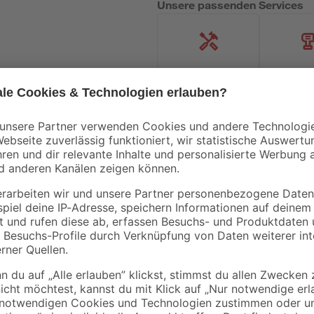
Unsere passenden Services
Handwerksservice
Mietgerät
Mengenrabatt
Bestseller
B1