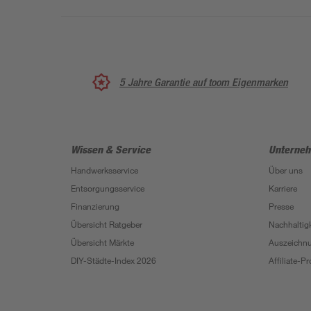
5 Jahre Garantie auf toom Eigenmarken
Wissen & Service
Unterne
Handwerksservice
Über uns
Entsorgungsservice
Karriere
Finanzierung
Presse
Übersicht Ratgeber
Nachhaltigk
Übersicht Märkte
Auszeichn
DIY-Städte-Index 2026
Affiliate-