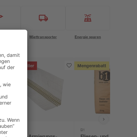
eservice
Miettransporter
Energie sparen
Bestseller
Mengenrabatt
B1
B1