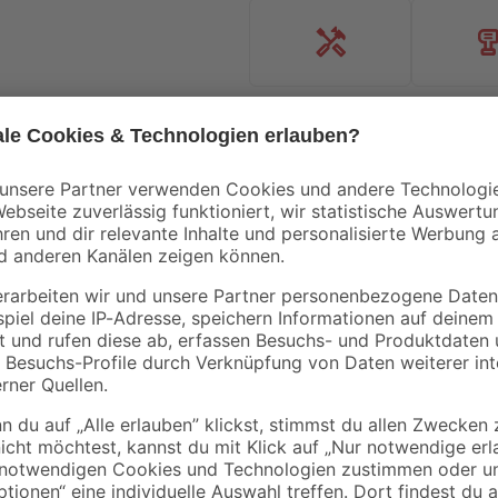
Handwerksservice
Mietgerät
Mengenrabatt
xibel
Klebe- und
Mörtelkübel 'Profi