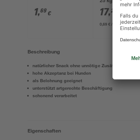
25 kg
1
,
17
,
69
29
€
€
0,69 € / Kilogramm
Beschreibung
natürlicher Snack ohne unnötige Zusätze
hohe Akzeptanz bei Hunden
als Belohnung geeignet
unterstützt artgerechte Beschäftigung
schonend verarbeitet
Eigenschaften