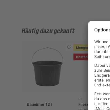
Häufig dazu gekauft
Mengenrabatt
Bestseller
B1
Baueimer 12 l
Fliesenkleber fle