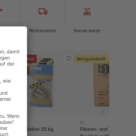
eservice
Miettransporter
Energie sparen
Bestseller
Mengenrabatt
- 23 %
Knauf
B1
Flexkleber 22 kg
Fliesen- und