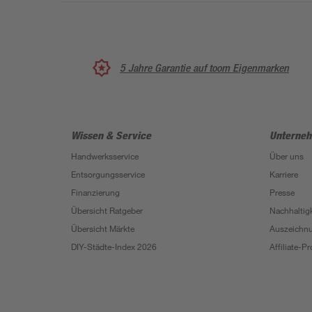
5 Jahre Garantie auf toom Eigenmarken
Wissen & Service
Unterne
Handwerksservice
Über uns
Entsorgungsservice
Karriere
Finanzierung
Presse
Übersicht Ratgeber
Nachhaltigk
Übersicht Märkte
Auszeichn
DIY-Städte-Index 2026
Affiliate-