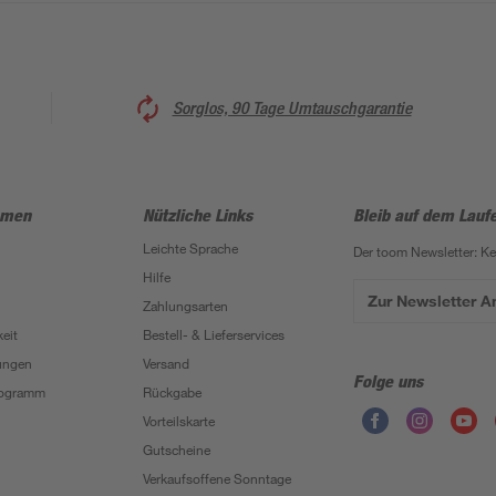
Sorglos, 90 Tage Umtauschgarantie
hmen
Nützliche Links
Bleib auf dem Lauf
Leichte Sprache
Der toom Newsletter: K
Hilfe
Zur Newsletter 
Zahlungsarten
eit
Bestell- & Lieferservices
ungen
Versand
Folge uns
Programm
Rückgabe
Vorteilskarte
Gutscheine
Verkaufsoffene Sonntage