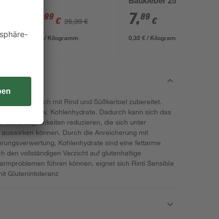
Baukleber 25 kg
19
,
7
,
99
89
€
€
25,99 €
0,91 € / Kilogramm
0,32 € / Kilogramm
d ausschließlich mit Rind und Süßkartoel zubereitet.
eidesorten, bzw. Kohlenhydrate. Dadurch kann sich das
d -unverträglichkeiten reduzieren, die sich unter
l auswirken können. Durch die Anreicherung mit
hrungsverwertung, Kohlenhydrate sind eine fettarme
den vollständigen Verzicht auf glutenhaltige
Darmproblemen führen können, eignet sich Rinti Sensible
t Glutenintoleranz