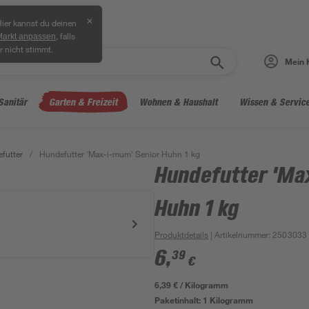
✕
ier kannst du deinen
, falls
Markt anpassen
r nicht stimmt.
Mein 
Sanitär
Garten & Freizeit
Wohnen & Haushalt
Wissen & Servic
futter
/
Hundefutter 'Max-i-mum' Senior Huhn 1 kg
Hundefutter 'Ma
Huhn 1 kg
Produktdetails
| Artikelnummer
:
2503033
6
,
39
€
6,39 € / Kilogramm
Paketinhalt:
1 Kilogramm