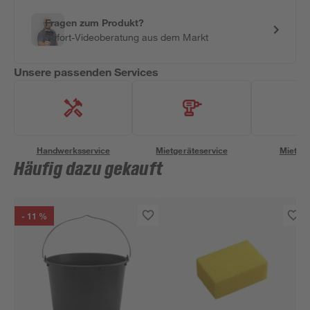
Fragen zum Produkt?
Sofort-Videoberatung aus dem Markt
Unsere passenden Services
Handwerksservice
Mietgeräteservice
Miettra
Häufig dazu gekauft
- 11 %