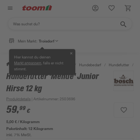
Mein Markt:
Troisdorf
✕
Hier kannst du deinen
, falls er nicht
Markt anpassen
/
Garten & Freizeit
/
Tierbedarf
/
Hundebedarf
/
Hundefutter
/
Hu
stimmt.
Hundefutter 'Menue' Junior
Hirse 12 kg
Produktdetails
| Artikelnummer
:
2503696
59
,
99
€
5,00 € / Kilogramm
Paketinhalt:
12 Kilogramm
inkl. 7% MwSt.