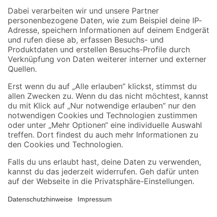
Zahlungsarten
Versandarten
Sicher einkaufen
Jetzt die toom-App herunterladen
Alle Preisangaben in EUR inkl. gesetzl. MwSt.. Die dargestellten Angebote sind unter
Umständen nicht in allen Märkten verfügbar. Die angegebenen Verfügbarkeiten beziehen
sich auf den unter "Mein Markt" ausgewählten toom Baumarkt. Alle Angebote und
Produkte nur solange der Vorrat reicht.
*Paketversand ab 59 € versandkostenfrei, gilt nicht für Artikel mit Speditionsversand, hier
fallen zusätzliche Versandkosten an.