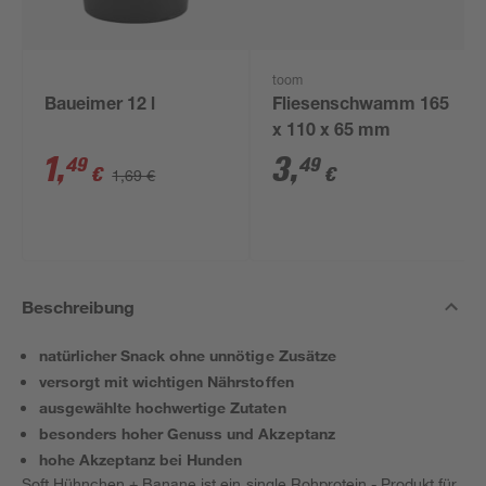
toom
Baueimer 12 l
Fliesenschwamm 165
x 110 x 65 mm
1
,
3
,
49
49
€
€
1,69 €
Beschreibung
natürlicher Snack ohne unnötige Zusätze
versorgt mit wichtigen Nährstoffen
ausgewählte hochwertige Zutaten
besonders hoher Genuss und Akzeptanz
hohe Akzeptanz bei Hunden
Soft Hühnchen + Banane ist ein single Rohprotein - Produkt für