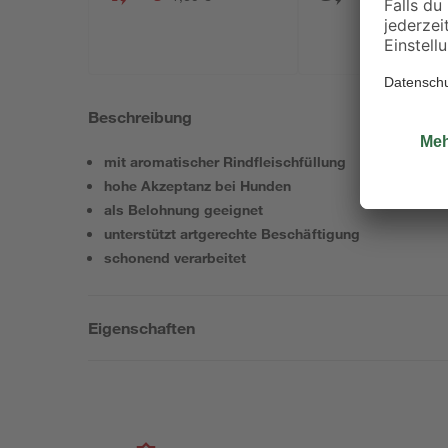
Beschreibung
mit aromatischer Rindfleischfüllung
hohe Akzeptanz bei Hunden
als Belohnung geeignet
unterstützt artgerechte Beschäftigung
schonend verarbeitet
Eigenschaften