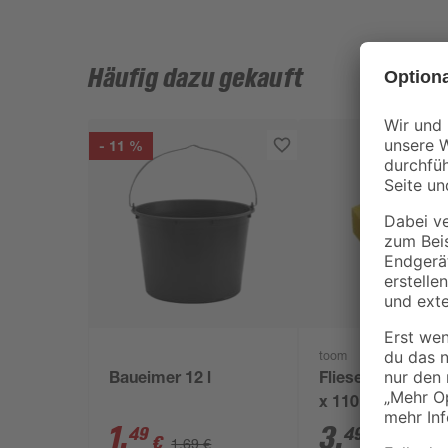
Häufig dazu gekauft
- 11 %
toom
Baueimer 12 l
Fliesenschwamm
x 110 x 65 mm
1
,
3
,
49
49
€
€
1,69 €