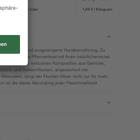
7,11 € / Liter
1,04 € / Kilogramm
ine artgerechte und ausgewogene Hundeernährung. Zu
 hochverdauliche Pflanzenkost mit ihren natürlicherweise
fen. Dank seiner exklusiven Komposition aus Gemüse,
hicht- und Vollkornflocken, angereichert mit
ineralien, sorgt der Flocken Mixer nicht nur für mehr
n ist die ideale Abrundung jeder Fleischmahlzeit.