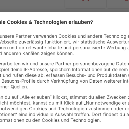
Handwerksservice
Mietgerät
Bestseller
Mengenrabatt
Bestseller
Knauf
B1
 165
Flexkleber 22 kg
Fliesenkleber flexibe
25 kg
25
,
17
,
99
29
€
€