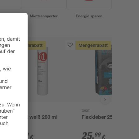
eservice
Miettransporter
Energie sparen
Mengenrabatt
Mengenrabatt
B1
toom
l
Acryl weiß 280 ml
Flexkleber 25 kg
1
,
25
,
99
99
€
€