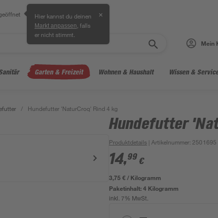
geöffnet
✕
Hier kannst du deinen
, falls
Markt anpassen
er nicht stimmt.
Mein 
Sanitär
Garten & Freizeit
Wohnen & Haushalt
Wissen & Servic
futter
/
Hundefutter 'NaturCroq' Rind 4 kg
Hundefutter 'Nat
Produktdetails
| Artikelnummer
:
2501695
14
,
99
€
3,75 € / Kilogramm
Paketinhalt:
4 Kilogramm
inkl. 7% MwSt.