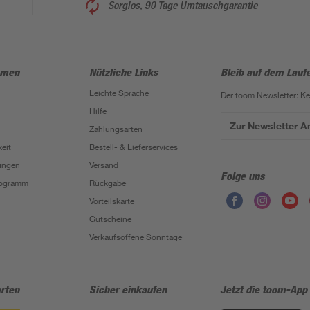
Sorglos, 90 Tage Umtauschgarantie
hmen
Nützliche Links
Bleib auf dem Lauf
Leichte Sprache
Der toom Newsletter: K
Hilfe
Zur Newsletter 
Zahlungsarten
eit
Bestell- & Lieferservices
ungen
Versand
Folge uns
Programm
Rückgabe
Vorteilskarte
Gutscheine
Verkaufsoffene Sonntage
rten
Sicher einkaufen
Jetzt die toom-App