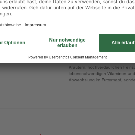
1,18 € / Kilogramm
0,69 € / Kilogramm
Der Flocken-Mixer unterstützt e
dieser gehört eine vielfältige und
enthaltenen Wirk- und Ballaststof
Kräutern, hochverdaulichen Feinsc
lebensnotwendigen Vitaminen und M
Abwechslung im Futternapf, sonder