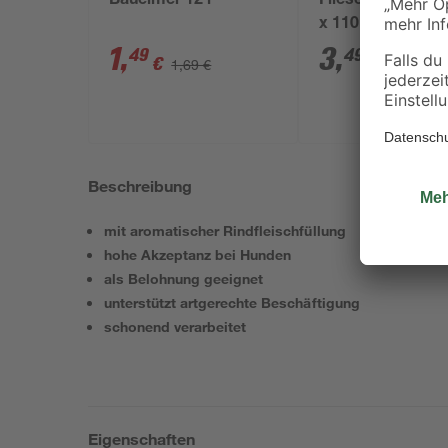
Baueimer 12 l
Fliesenschwamm
x 110 x 65 mm
1
,
3
,
49
49
€
€
1,69 €
Beschreibung
mit aromatischer Rindfleischfüllung
hohe Akzeptanz bei Hunden
als Belohnung geeignet
unterstützt artgerechte Beschäftigung
schonend verarbeitet
Eigenschaften