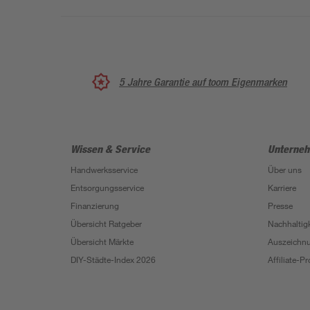
5 Jahre Garantie auf toom Eigenmarken
Wissen & Service
Unterne
Handwerksservice
Über uns
Entsorgungsservice
Karriere
Finanzierung
Presse
Übersicht Ratgeber
Nachhaltigk
Übersicht Märkte
Auszeichn
DIY-Städte-Index 2026
Affiliate-