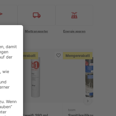
eservice
Miettransporter
Energie sparen
Mengenrabatt
Mengenrabatt
B1
toom