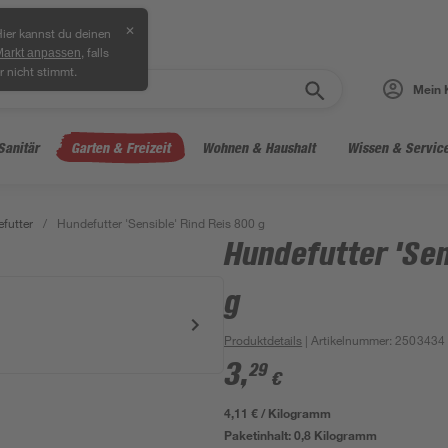
✕
ier kannst du deinen
, falls
Markt anpassen
r nicht stimmt.
Mein 
Sanitär
Garten & Freizeit
Wohnen & Haushalt
Wissen & Servic
futter
/
Hundefutter 'Sensible' Rind Reis 800 g
Hundefutter 'Sen
g
Produktdetails
| Artikelnummer
:
2503434
3
,
29
€
4,11 € / Kilogramm
Paketinhalt:
0,8 Kilogramm