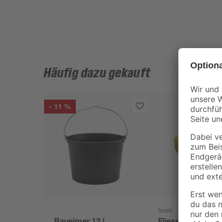
Häufig dazu gekauft
- 11 %
toom