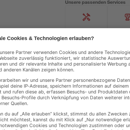
Unsere passenden Services
Handwerksservice
Mietgerät
Bestseller
Mengenrabatt
Bestseller
Knauf
B1