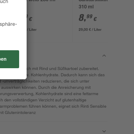
l
Acryl weiß 280 ml
Sanitärsilikon weiß
310 ml
1
,
8
,
99
99
€
€
7,11 € / Liter
29,00 € / Liter
d ausschließlich mit Rind und Süßkartoel zubereitet.
eidesorten, bzw. Kohlenhydrate. Dadurch kann sich das
d -unverträglichkeiten reduzieren, die sich unter
l auswirken können. Durch die Anreicherung mit
hrungsverwertung, Kohlenhydrate sind eine fettarme
den vollständigen Verzicht auf glutenhaltige
Darmproblemen führen können, eignet sich Rinti Sensible
t Glutenintoleranz