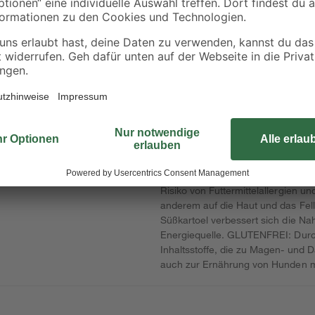
 165
Flexkleber 22 kg
Fliesenkleber flexibe
25 kg
25
,
17
,
99
29
€
€
1,18 € / Kilogramm
0,69 € / Kilogramm
Diese hochwertige Vollnahrung wir
Keine weiteren Fleisch- oder Getr
Risiko von Futtermittelallergien un
anderem auf die Haut und das Fel
Süßkartoel verbessert sich die Na
Energiequelle. GLUTENFREI: Durch 
Inhaltsstoffe, die zu Magen- und 
auch zur Ernährung von Hunden mi