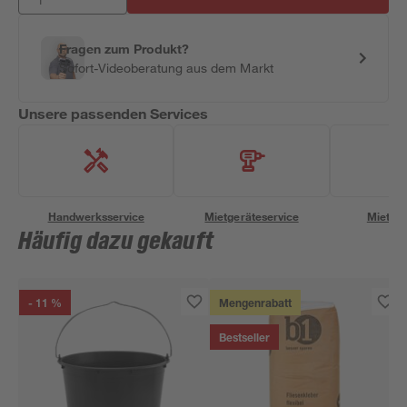
Fragen zum Produkt?
Sofort-Videoberatung aus dem Markt
Unsere passenden Services
Handwerksservice
Mietgeräteservice
Miettra
Häufig dazu gekauft
- 11 %
Mengenrabatt
Bestseller