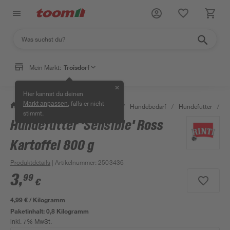
Mein Markt:
Troisdorf
✕
Hier kannst du deinen
, falls er nicht
Markt anpassen
/
Garten & Freizeit
/
Tierbedarf
/
Hundebedarf
/
Hundefutter
/
Hu
stimmt.
Hundefutter 'Sensible' Ross
Kartoffel 800 g
Produktdetails
| Artikelnummer
:
2503436
3
,
99
€
4,99 € / Kilogramm
Paketinhalt:
0,8 Kilogramm
inkl. 7% MwSt.