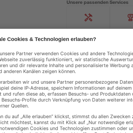
Unsere passenden Services
Handwerksservice
Mietgerät
Bestseller
Mengenrabatt
- 23 %
Bestseller
Knauf
B1