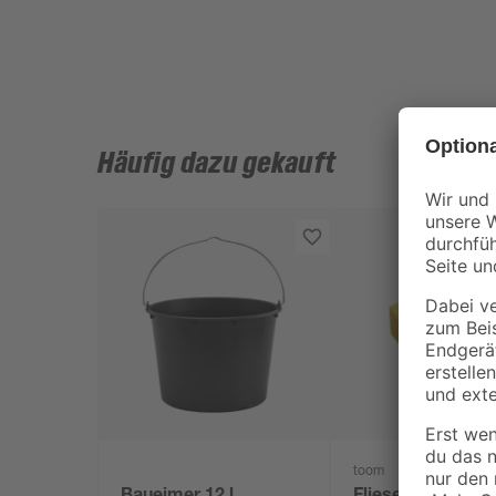
Häufig dazu gekauft
toom