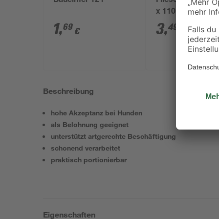
Baueimer 12 l
Fliesenschwamm
x 110 x 65 mm
1
,
3
,
69
49
€
€
Beschreibung
hohe Akzeptanz bei Hunden
als Belohnung geeignet
unterstützt artgerechte Beschäftigung
schonend verarbeitet
praktisch portionierbar
Eigenschaften