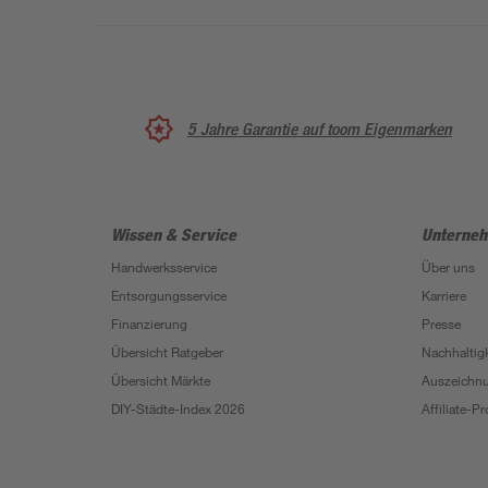
5 Jahre Garantie auf toom Eigenmarken
Wissen & Service
Unterne
Handwerksservice
Über uns
Entsorgungsservice
Karriere
Finanzierung
Presse
Übersicht Ratgeber
Nachhaltigk
Übersicht Märkte
Auszeichn
DIY-Städte-Index 2026
Affiliate-