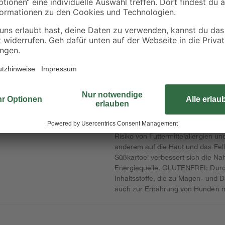
 165
Flexkleber 22 kg
Fliesenkleber flexibe
25 kg
19
,
17
,
99
29
€
€
25,99 €
0,91 € / Kilogramm
0,69 € / Kilogramm
Diese hochwertige Vollnahrung wir
Keine weiteren Fleisch- oder Getr
Risiko von Futtermittelallergien un
anderem auf die Haut und das Fel
Süßkartoel verbessert sich die Na
Energiequelle. GLUTENFREI: Durch 
Inhaltsstoffe, die zu Magen- und 
auch zur Ernährung von Hunden mi