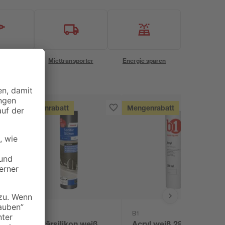
eservice
Miettransporter
Energie sparen
Mengenrabatt
Mengenrabatt
toom
B1