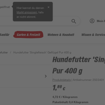
geöffnet
✕
Hier kannst du deinen
, falls
Markt anpassen
er nicht stimmt.
Mein 
Sanitär
Garten & Freizeit
Wohnen & Haushalt
Wissen & Servic
futter
/
Hundefutter 'Singlefleisch' Geflügel Pur 400 g
Hundefutter 'Sin
Pur 400 g
Produktdetails
| Artikelnummer
:
2503401
1
,
89
€
4,72 € / Kilogramm
Paketinhalt:
0,4 Kilogramm