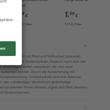
l
Sanitärsilikon weiß
Acryl weiß 280 ml
310 ml
8
,
1
,
99
99
€
€
29,00 € / Liter
7,11 € / Liter
d ausschließlich mit Rind und Süßkartoel zubereitet.
eidesorten, bzw. Kohlenhydrate. Dadurch kann sich das
d -unverträglichkeiten reduzieren, die sich unter
l auswirken können. Durch die Anreicherung mit
hrungsverwertung, Kohlenhydrate sind eine fettarme
den vollständigen Verzicht auf glutenhaltige
Darmproblemen führen können, eignet sich Rinti Sensible
t Glutenintoleranz