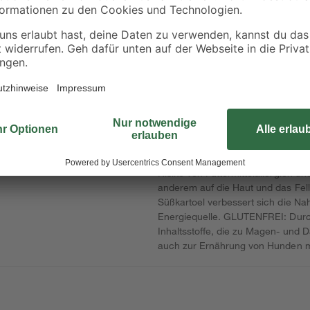
25 kg
19
,
17
,
99
29
€
€
25,99 €
0,91 € / Kilogramm
0,69 € / Kilogramm
Diese hochwertige Vollnahrung wir
Keine weiteren Fleisch- oder Getr
Risiko von Futtermittelallergien un
anderem auf die Haut und das Fel
Süßkartoel verbessert sich die Na
Energiequelle. GLUTENFREI: Durch 
Inhaltsstoffe, die zu Magen- und 
auch zur Ernährung von Hunden mi