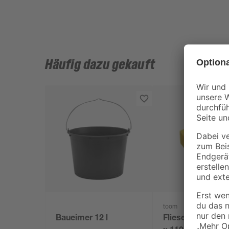
Häufig dazu gekauft
toom
Baueimer 12 l
Fliesenschwamm