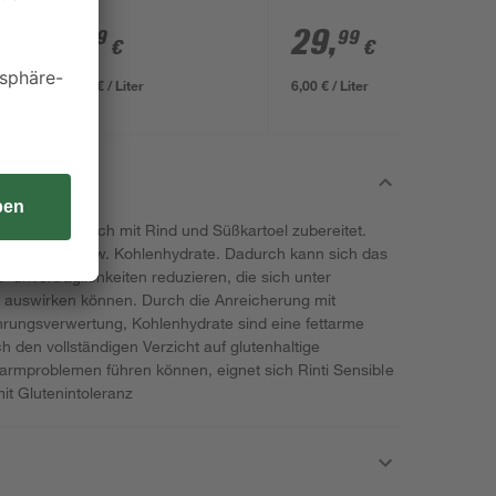
ml
6
,
29
,
29
99
€
€
12,58 € / Liter
6,00 € / Liter
d ausschließlich mit Rind und Süßkartoel zubereitet.
eidesorten, bzw. Kohlenhydrate. Dadurch kann sich das
d -unverträglichkeiten reduzieren, die sich unter
l auswirken können. Durch die Anreicherung mit
hrungsverwertung, Kohlenhydrate sind eine fettarme
den vollständigen Verzicht auf glutenhaltige
Darmproblemen führen können, eignet sich Rinti Sensible
t Glutenintoleranz