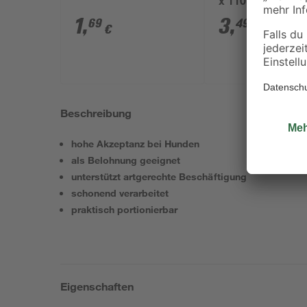
x 110 x 65 mm
1
,
3
,
69
49
€
€
Beschreibung
hohe Akzeptanz bei Hunden
als Belohnung geeignet
unterstützt artgerechte Beschäftigung
schonend verarbeitet
praktisch portionierbar
Eigenschaften