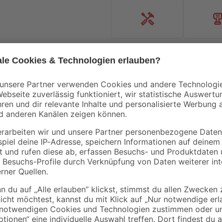
Handwerksservice
Mietgerät
Bestseller
Mengenrabatt
- 23 %
Bestseller
Knauf
B1
 165
Flexkleber 22 kg
Fliesenkleber flexibe