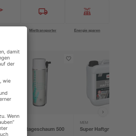
eservice
Miettransporter
Energie sparen
MEM
l
Montageschaum 500
Super Haftgrund 5 l