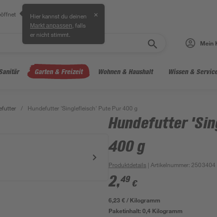
öffnet
✕
Hier kannst du deinen
, falls
Markt anpassen
er nicht stimmt.
Mein 
Sanitär
Garten & Freizeit
Wohnen & Haushalt
Wissen & Servic
futter
/
Hundefutter 'Singlefleisch' Pute Pur 400 g
Hundefutter 'Sin
400 g
Produktdetails
| Artikelnummer
:
2503404
2
,
49
€
6,23 € / Kilogramm
Paketinhalt:
0,4 Kilogramm