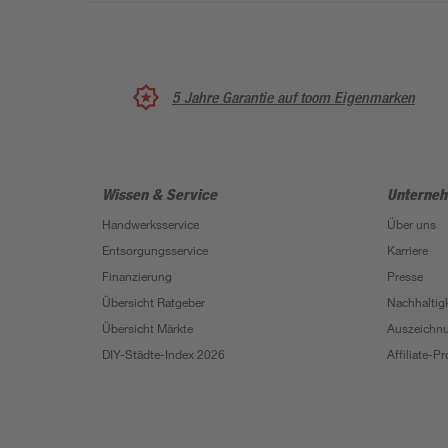
5 Jahre Garantie auf toom Eigenmarken
Wissen & Service
Unterne
Handwerksservice
Über uns
Entsorgungsservice
Karriere
Finanzierung
Presse
Übersicht Ratgeber
Nachhaltigk
Übersicht Märkte
Auszeichn
DIY-Städte-Index 2026
Affiliate-