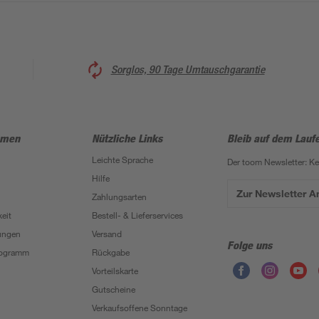
Sorglos, 90 Tage Umtauschgarantie
hmen
Nützliche Links
Bleib auf dem Lauf
Leichte Sprache
Der toom Newsletter: K
Hilfe
Zur Newsletter 
Zahlungsarten
eit
Bestell- & Lieferservices
ungen
Versand
Folge uns
Programm
Rückgabe
Vorteilskarte
Gutscheine
Verkaufsoffene Sonntage