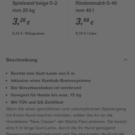
Spielsand beige 0-2
Rindenmulch 0-40
mm 25 kg
mm 40 l
3
,
3
,
29
99
€
€
0,13 € / Kilogramm
0,10 € / Liter
Beschreibung
Besitzt eine Gurt-Leine von 5 m
Inklusive eines Kurzhub-Bremssystems
Der Verschlusshaken ist verchromt
Geeignet für Hunde bis max. 15 kg
Mit TÜV und GS-Zertifikat
Wenn Sie einen gemütlichen und unkomplizierten Spaziergang
mit Ihrem Hund machen möchten, sollten Sie ihn an die
Hundeleine "New Classic" der Marke Flexi anleinen. Sie besitzt
eine 5 m lange Gurt-Leine, durch die Ihr Hund genügend
Bewegungsfreiheit bekommt und Sie gleichzeitig die Kontrolle