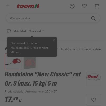
Mein Markt:
Troisdorf
✕
Hier kannst du deinen
, falls er nicht
Markt anpassen
/
Garten & Freizeit
/
Tierbedarf
/
Hundebedarf
/
Hundehalsbänder &
stimmt.
Hundeleine "New Classic" rot
Gr. S (max. 15 kg) 5 m
Produktdetails
| Artikelnummer
:
2601407
17
,
99
€