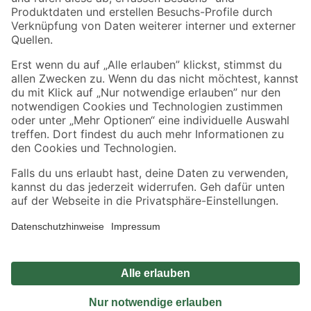
Sicher einkaufen
Jetzt die toom-App herunterladen
Alle Preisangaben in EUR inkl. gesetzl. MwSt.. Die dargestellten Angebote sind unter
Umständen nicht in allen Märkten verfügbar. Die angegebenen Verfügbarkeiten beziehen
sich auf den unter "Mein Markt" ausgewählten toom Baumarkt. Alle Angebote und
Produkte nur solange der Vorrat reicht.
*Paketversand ab 59 € versandkostenfrei, gilt nicht für Artikel mit Speditionsversand, hier
fallen zusätzliche Versandkosten an.
Datenschutz
Privatsphäre
Impressum
AGB
Nutzungsbedingungen
Widerrufsrecht
Vertrag widerrufen
Barrierefreiheit