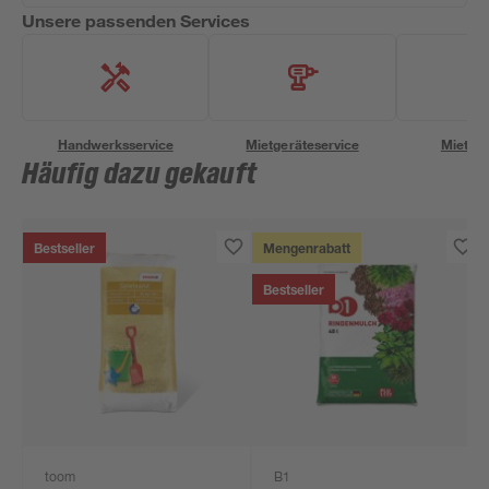
Unsere passenden Services
Handwerksservice
Mietgeräteservice
Miettra
Häufig dazu gekauft
Bestseller
Mengenrabatt
Bestseller
toom
B1