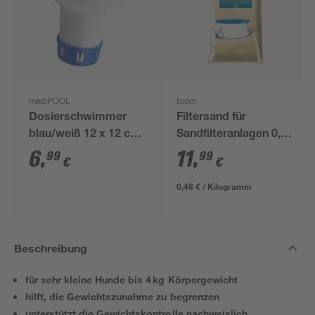
mediPOOL
toom
Dosierschwimmer
Filtersand für
blau/weiß 12 x 12 cm,
Sandfilteranlagen 0,7-
für 20 g Tabs
1,2 mm 25 kg
6
,
11
,
99
99
€
€
0,48 € / Kilogramm
Beschreibung
für sehr kleine Hunde bis 4 kg Körpergewicht
hilft, die Gewichtszunahme zu begrenzen
unterstützt die Gewichtskontrolle nachweislich