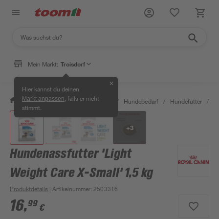
Mein Markt:
Troisdorf
✕
Hier kannst du deinen
, falls er nicht
Markt anpassen
/
Garten & Freizeit
/
Tierbedarf
/
Hundebedarf
/
Hundefutter
/
Hu
stimmt.
+
3
Hundenassfutter 'Light
Weight Care X-Small' 1,5 kg
Produktdetails
| Artikelnummer
:
2503316
16
,
99
€