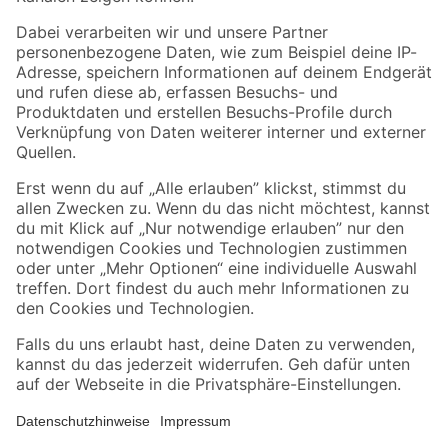
Folge uns
Zahlungsarten
Versandarten
Sicher einkaufen
Jetzt die toom-App herunterladen
Alle Preisangaben in EUR inkl. gesetzl. MwSt.. Die dargestellten Angebote sind unter
Umständen nicht in allen Märkten verfügbar. Die angegebenen Verfügbarkeiten beziehen
sich auf den unter "Mein Markt" ausgewählten toom Baumarkt. Alle Angebote und
Produkte nur solange der Vorrat reicht.
*Paketversand ab 59 € versandkostenfrei, gilt nicht für Artikel mit Speditionsversand, hier
fallen zusätzliche Versandkosten an.