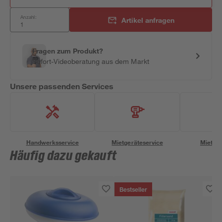
Anzahl:
Artikel anfragen
Fragen zum Produkt?
Sofort-Videoberatung aus dem Markt
Unsere passenden Services
Handwerksservice
Mietgeräteservice
Miettra
Häufig dazu gekauft
Bestseller