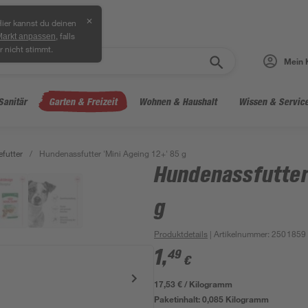
✕
ier kannst du deinen
, falls
Markt anpassen
r nicht stimmt.
Mein 
Sanitär
Garten & Freizeit
Wohnen & Haushalt
Wissen & Servic
futter
/
Hundenassfutter 'Mini Ageing 12+' 85 g
Hundenassfutter 
g
Produktdetails
| Artikelnummer
:
2501859
1
,
49
€
17,53 € / Kilogramm
Paketinhalt:
0,085 Kilogramm