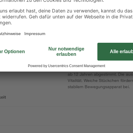
xibel
Flexkleber 22 kg
Mörtelkübel 'Profi
Line' 40 l
19
,
5
,
99
49
€
€
25,99 €
0,91 € / Kilogramm
Das Hundenassfutter Royal Canin '
icht
ab 12 Jahren abgestimmt. Die aus
Vitalität. Weiche Stückchen förde
stabilem Bewegungsapparat bei.
eit