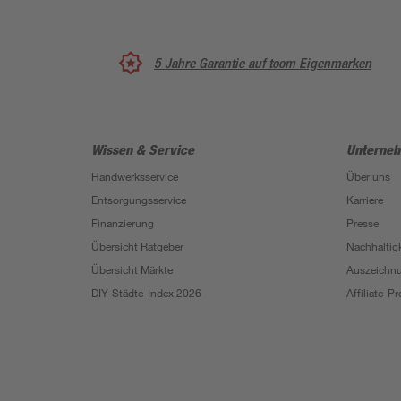
5 Jahre Garantie auf toom Eigenmarken
Wissen & Service
Unterne
Handwerksservice
Über uns
Entsorgungsservice
Karriere
Finanzierung
Presse
Übersicht Ratgeber
Nachhaltigk
Übersicht Märkte
Auszeichn
DIY-Städte-Index 2026
Affiliate-