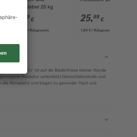
Fliesen- und
Flexkleber 25 kg
Baukleber 25 kg
7
,
25
,
89
99
€
€
0,32 € / Kilogramm
1,04 € / Kilogramm
Mini Ageing 12+' ist auf die Bedürfnisse kleiner Hunde
gewogene Rezeptur unterstützt Gewichtskontrolle und
rn die Akzeptanz und tragen zu gesunder Haut und