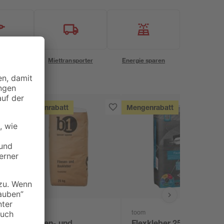
eservice
Miettransporter
Energie sparen
Mengenrabatt
Mengenrabatt
B1
toom