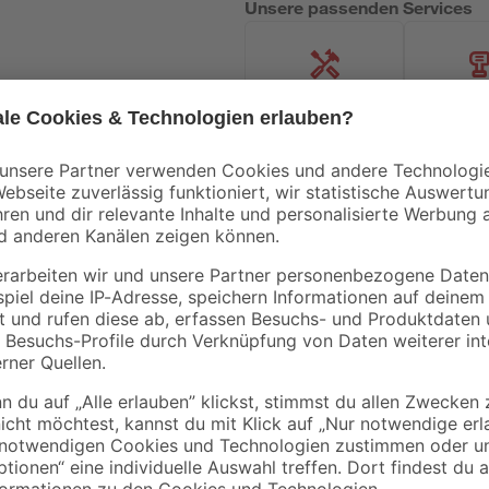
Unsere passenden Services
Handwerksservice
Mietgerät
Bestseller
- 23 %
Knauf