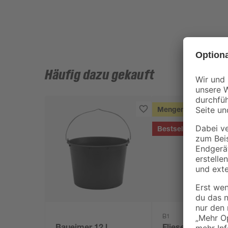
Häufig dazu gekauft
Mengenrabatt
Bestseller
B1