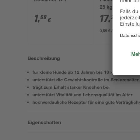
Baueimer 12 l
Fliesenkleber fle
25 kg
1
,
17
,
69
29
€
€
0,69 € / Kilogramm
Beschreibung
für kleine Hunde ab 12 Jahren bis 10 kg Körpergew
unterstützt die Gewichtskontrolle im Seniorenalter
trägt zum Erhalt starker Knochen bei
unterstützt Vitalität und Lebensqualität im Alter
hochverdauliche Rezeptur für eine gute Verträglichk
Eigenschaften