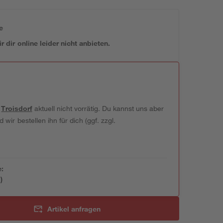
e
 dir online leider nicht anbieten.
t
Troisdorf
aktuell nicht vorrätig. Du kannst uns aber
wir bestellen ihn für dich (ggf. zzgl.
e:
)
Artikel anfragen