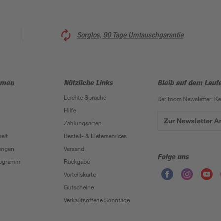
Sorglos, 90 Tage Umtauschgarantie
hmen
Nützliche Links
Bleib auf dem Lauf
Leichte Sprache
Der toom Newsletter: K
Hilfe
Zur Newsletter 
Zahlungsarten
eit
Bestell- & Lieferservices
ungen
Versand
Folge uns
Programm
Rückgabe
Vorteilskarte
Gutscheine
Verkaufsoffene Sonntage