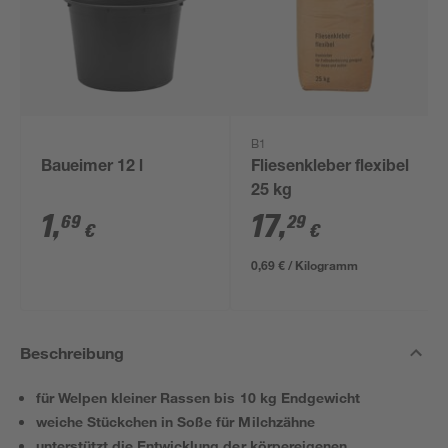
B1
Baueimer 12 l
Fliesenkleber flexibel
25 kg
1
,
17
,
69
29
€
€
0,69 € / Kilogramm
Beschreibung
für Welpen kleiner Rassen bis 10 kg Endgewicht
weiche Stückchen in Soße für Milchzähne
unterstützt die Entwicklung der körpereigenen