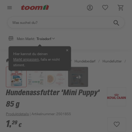
Mein Markt:
Troisdorf
✕
Hier kannst du deinen
, falls er nicht
Markt anpassen
/
Garten & Freizeit
/
Tierbedarf
/
Hundebedarf
/
Hundefutter
/
H
stimmt.
+
3
Hundenassfutter 'Mini Puppy'
85 g
Produktdetails
| Artikelnummer
:
2501855
1
,
29
€