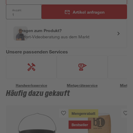
Anzahl:
Artikel anfragen
Fragen zum Produkt?
Sofort-Videoberatung aus dem Markt
Unsere passenden Services
Handwerksservice
Mietgeräteservice
Miettra
Häufig dazu gekauft
Mengenrabatt
Bestseller