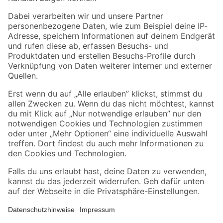
Folge uns
Zahlungsarten
Versandarten
Sicher einkaufen
Jetzt die toom-App herunterladen
Alle Preisangaben in EUR inkl. gesetzl. MwSt.. Die dargestellten Angebote sind unter
Umständen nicht in allen Märkten verfügbar. Die angegebenen Verfügbarkeiten beziehen
sich auf den unter "Mein Markt" ausgewählten toom Baumarkt. Alle Angebote und
Produkte nur solange der Vorrat reicht.
*Paketversand ab 59 € versandkostenfrei, gilt nicht für Artikel mit Speditionsversand, hier
fallen zusätzliche Versandkosten an.