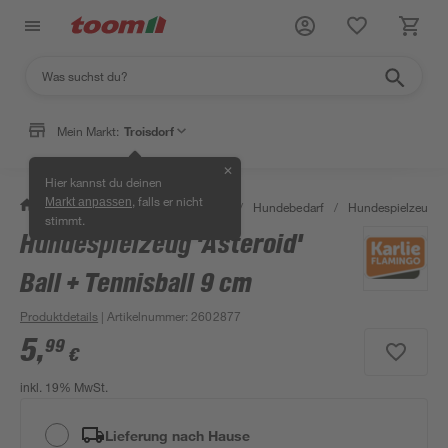
Mein Markt:
Troisdorf
✕
Hier kannst du deinen
, falls er nicht
Markt anpassen
/
Garten & Freizeit
/
Tierbedarf
/
Hundebedarf
/
Hundespielzeug
stimmt.
Hundespielzeug 'Asteroid'
Ball + Tennisball 9 cm
Produktdetails
| Artikelnummer
:
2602877
5
,
99
€
inkl. 19% MwSt.
Lieferung nach Hause