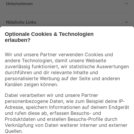
Unternehmen
Nützliche Links
Bleib auf dem Laufenden mit unserem Newsletter
Der toom Newsletter: Keine Angebote und Aktionen mehr verpassen!
Zur Newsletter Anmeldung
Folge uns
Zahlungsarten
Versandarten