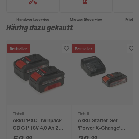
Handwerksservice
Mietgeräteservice
Miettra
Häufig dazu gekauft
Bestseller
Bestseller
Einhell
Einhell
Akku 'PXC-Twinpack
Akku-Starter-Set
CB C1' 18V 4,0 Ah 2
'Power X-Change'
Stück
Ladegerät und Akku
99
99