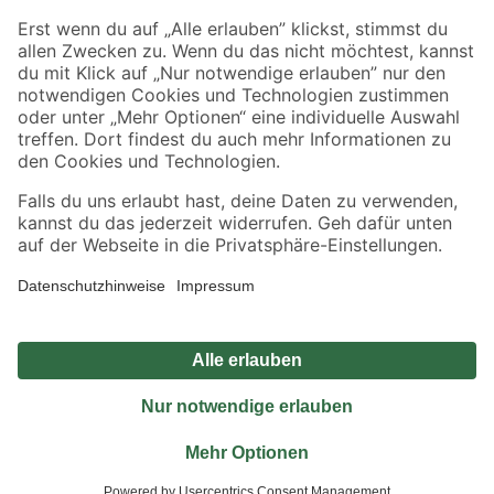
Sicher einkaufen
Jetzt die toom-App herunterladen
Alle Preisangaben in EUR inkl. gesetzl. MwSt.. Die dargestellten Angebote sind unter
Umständen nicht in allen Märkten verfügbar. Die angegebenen Verfügbarkeiten beziehen
sich auf den unter "Mein Markt" ausgewählten toom Baumarkt. Alle Angebote und
Produkte nur solange der Vorrat reicht.
*Paketversand ab 59 € versandkostenfrei, gilt nicht für Artikel mit Speditionsversand, hier
fallen zusätzliche Versandkosten an.
Datenschutz
Privatsphäre
Impressum
AGB
Nutzungsbedingungen
Widerrufsrecht
Vertrag widerrufen
Barrierefreiheit
© 2026 toom Baumarkt GmbH