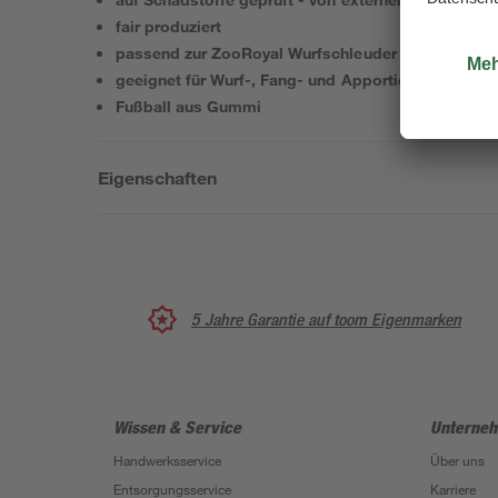
fair produziert
passend zur ZooRoyal Wurfschleuder
geeignet für Wurf-, Fang- und Apportierspiel
Fußball aus Gummi
Eigenschaften
5 Jahre Garantie auf toom Eigenmarken
Wissen & Service
Unterne
Handwerksservice
Über uns
Entsorgungsservice
Karriere