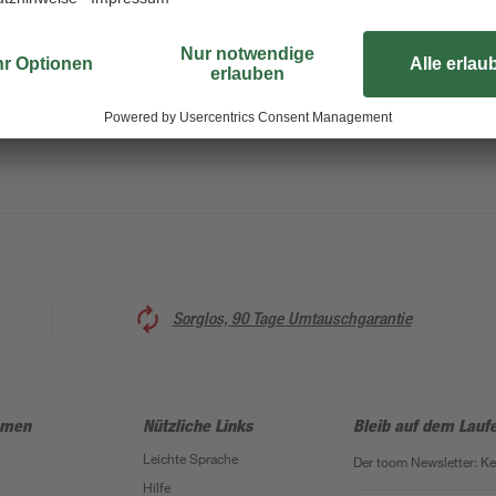
Ersatzbank sitzen. Der Gummiball
übst mit deinem Hund das Apportie
Wurfschleuder.
Sorglos, 90 Tage Umtauschgarantie
hmen
Nützliche Links
Bleib auf dem Lauf
Leichte Sprache
Der toom Newsletter: K
Hilfe