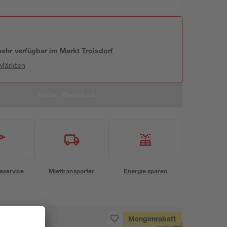
 mehr verfügbar
im
Markt
Troisdorf
 Märkten
In den Warenkorb
eservice
Miettransporter
Energie sparen
Mengenrabatt