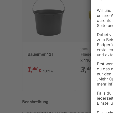
toom
Baueimer 12 l
Fliesenschwamm
x 110 x 65 mm
1
,
3
,
49
49
€
€
1,69 €
Beschreibung
auf Schadstoffe geprüft - von externen, akkreditiert