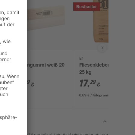
Bestseller
toom
B1
Fugengummi weiß 20
Fliesenkleber flexibel
cm
25 kg
4
,
17
,
49
29
€
€
0,69 € / Kilogramm
ür Hunde bleibt garantiert kein Vierbeiner mehr auf der