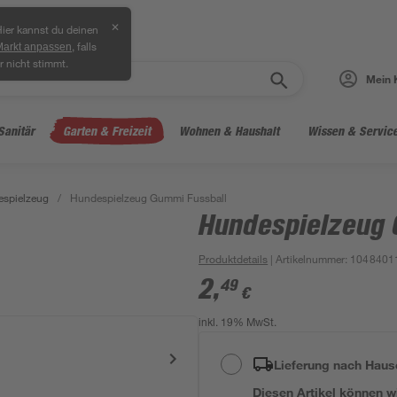
✕
ier kannst du deinen
, falls
Markt anpassen
r nicht stimmt.
Mein 
Sanitär
Garten & Freizeit
Wohnen & Haushalt
Wissen & Servic
spielzeug
/
Hundespielzeug Gummi Fussball
Hundespielzeug 
Produktdetails
| Artikelnummer
:
1048401
2
,
49
€
inkl. 19% MwSt.
Lieferung nach Haus
Diesen Artikel können wir