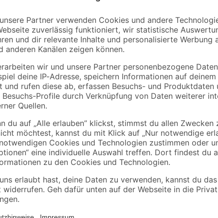
Knauf
 165
Flexkleber 22 kg
Mörtelkübel 'Profi
Line' 40 l
25
,
4
,
99
99
€
€
5,49 €
1,18 € / Kilogramm
Mit dem ZooRoyal Gummi-Fussball f
en Instituten