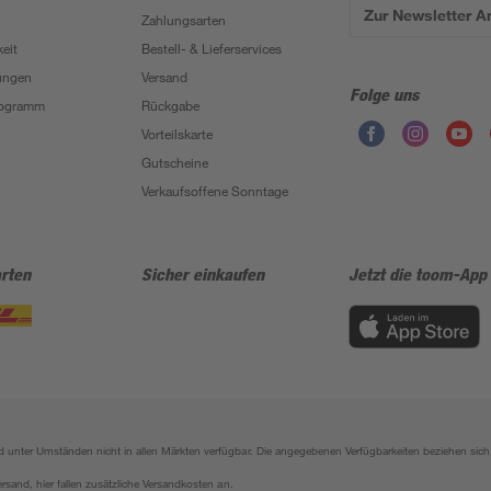
Zur Newsletter 
Zahlungsarten
eit
Bestell- & Lieferservices
ungen
Versand
Folge uns
Programm
Rückgabe
Vorteilskarte
Gutscheine
Verkaufsoffene Sonntage
rten
Sicher einkaufen
Jetzt die toom-App
sind unter Umständen nicht in allen Märkten verfügbar. Die angegebenen Verfügbarkeiten beziehen s
ersand, hier fallen zusätzliche Versandkosten an.