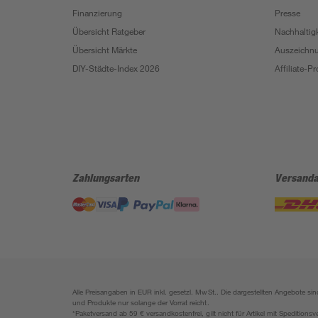
Finanzierung
Presse
Übersicht Ratgeber
Nachhaltigk
Übersicht Märkte
Auszeichn
DIY-Städte-Index 2026
Affiliate-
Zahlungsarten
Versanda
Alle Preisangaben in EUR inkl. gesetzl. MwSt.. Die dargestellten Angebote 
und Produkte nur solange der Vorrat reicht.
*Paketversand ab 59 € versandkostenfrei, gilt nicht für Artikel mit Speditionsv