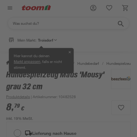
Mein Markt:
Troisdorf
✕
Hier kannst du deinen
, falls er nicht
Markt anpassen
/
Garten & Freizeit
/
Tierbedarf
/
Hundebedarf
/
Hundespielzeug
stimmt.
Hundespielzeug Maus 'Mousy'
grau 32 cm
Produktdetails
| Artikelnummer
:
10482528
8
,
79
€
inkl. 19% MwSt.
Lieferung nach Hause