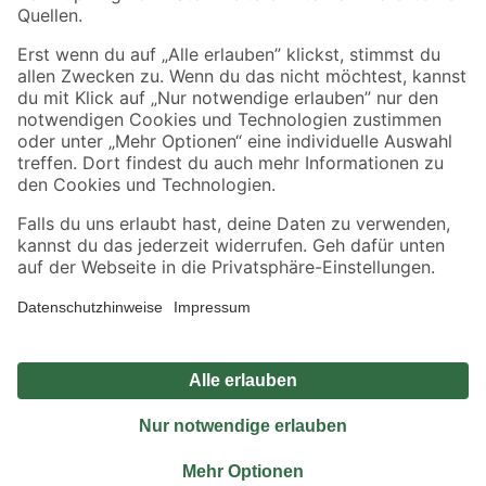
Sicher einkaufen
Jetzt die toom-App herunterladen
Alle Preisangaben in EUR inkl. gesetzl. MwSt.. Die dargestellten Angebote sind unter
Umständen nicht in allen Märkten verfügbar. Die angegebenen Verfügbarkeiten beziehen
sich auf den unter "Mein Markt" ausgewählten toom Baumarkt. Alle Angebote und
Produkte nur solange der Vorrat reicht.
*Paketversand ab 59 € versandkostenfrei, gilt nicht für Artikel mit Speditionsversand, hier
fallen zusätzliche Versandkosten an.
Datenschutz
Privatsphäre
Impressum
AGB
Nutzungsbedingungen
Widerrufsrecht
Vertrag widerrufen
Barrierefreiheit
© 2026 toom Baumarkt GmbH