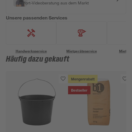
Sofort-Videoberatung aus dem Markt
Unsere passenden Services
Handwerksservice
Mietgeräteservice
Miettra
Häufig dazu gekauft
Mengenrabatt
Bestseller