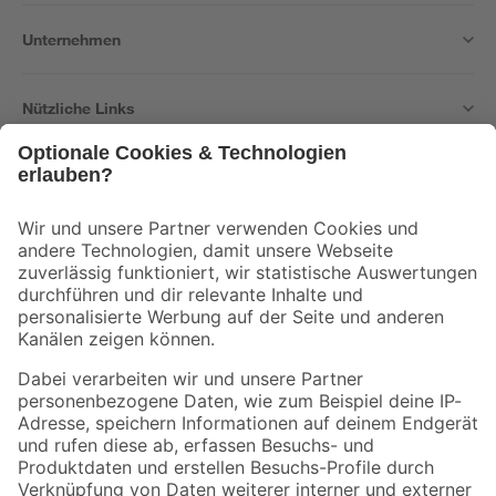
Unternehmen
Nützliche Links
Bleib auf dem Laufenden mit unserem Newsletter
Der toom Newsletter: Keine Angebote und Aktionen mehr verpassen!
Zur Newsletter Anmeldung
Folge uns
Zahlungsarten
Versandarten