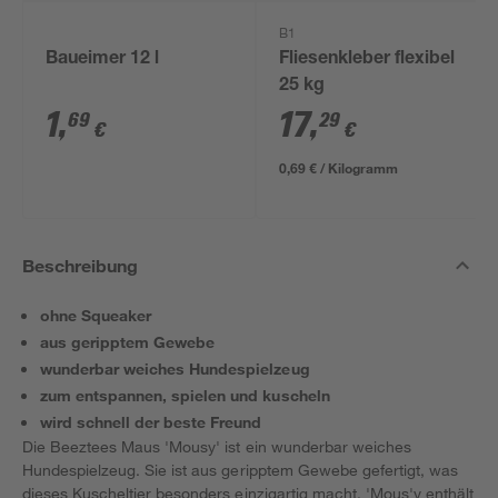
B1
Baueimer 12 l
Fliesenkleber flexibel
25 kg
1
,
17
,
69
29
€
€
0,69 € / Kilogramm
Beschreibung
ohne Squeaker
aus geripptem Gewebe
wunderbar weiches Hundespielzeug
zum entspannen, spielen und kuscheln
wird schnell der beste Freund
Die Beeztees Maus 'Mousy' ist ein wunderbar weiches
Hundespielzeug. Sie ist aus geripptem Gewebe gefertigt, was
dieses Kuscheltier besonders einzigartig macht. 'Mous'y enthält