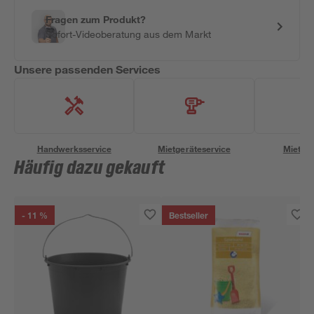
Fragen zum Produkt?
Sofort-Videoberatung aus dem Markt
Unsere passenden Services
Handwerksservice
Mietgeräteservice
Miettra
Häufig dazu gekauft
- 11 %
Bestseller