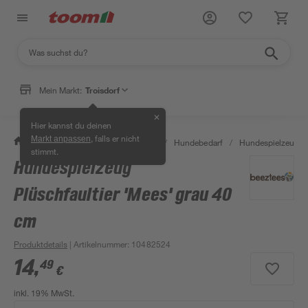
Mein Markt:
Troisdorf
✕
Hier kannst du deinen
, falls er nicht
Markt anpassen
/
Garten & Freizeit
/
Tierbedarf
/
Hundebedarf
/
Hundespielzeug
stimmt.
Hundespielzeug
Plüschfaultier 'Mees' grau 40
cm
Produktdetails
| Artikelnummer
:
10482524
14
,
49
€
inkl. 19% MwSt.