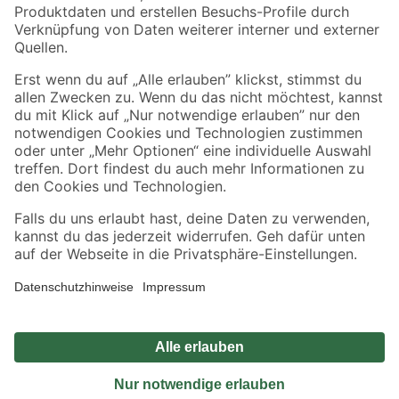
Sicher einkaufen
Jetzt die toom-App herunterladen
Alle Preisangaben in EUR inkl. gesetzl. MwSt.. Die dargestellten Angebote sind unter
Umständen nicht in allen Märkten verfügbar. Die angegebenen Verfügbarkeiten beziehen
sich auf den unter "Mein Markt" ausgewählten toom Baumarkt. Alle Angebote und
Produkte nur solange der Vorrat reicht.
*Paketversand ab 59 € versandkostenfrei, gilt nicht für Artikel mit Speditionsversand, hier
fallen zusätzliche Versandkosten an.
Datenschutz
Privatsphäre
Impressum
AGB
Nutzungsbedingungen
Widerrufsrecht
Vertrag widerrufen
Barrierefreiheit