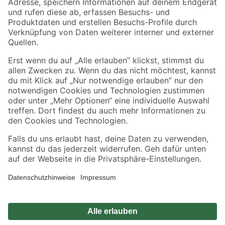
Zahlungsarten
Versandarten
Sicher einkaufen
Jetzt die toom-App herunterladen
Alle Preisangaben in EUR inkl. gesetzl. MwSt.. Die dargestellten Angebote sind unter
Umständen nicht in allen Märkten verfügbar. Die angegebenen Verfügbarkeiten beziehen
sich auf den unter "Mein Markt" ausgewählten toom Baumarkt. Alle Angebote und
Produkte nur solange der Vorrat reicht.
*Paketversand ab 59 € versandkostenfrei, gilt nicht für Artikel mit Speditionsversand, hier
fallen zusätzliche Versandkosten an.
Datenschutz
Privatsphäre
Impressum
AGB
Nutzungsbedingungen
Widerrufsrecht
Vertrag widerrufen