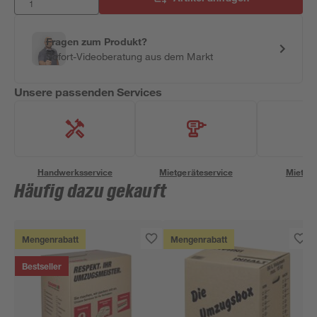
Fragen zum Produkt?
Sofort-Videoberatung aus dem Markt
Unsere passenden Services
Handwerksservice
Mietgeräteservice
Miettra
Häufig dazu gekauft
Mengenrabatt
Mengenrabatt
Bestseller