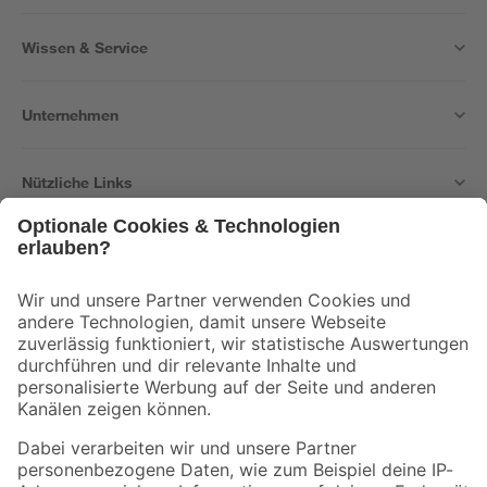
Wissen & Service
Unternehmen
Nützliche Links
Bleib auf dem Laufenden mit unserem Newsletter
Der toom Newsletter: Keine Angebote und Aktionen mehr verpassen!
Zur Newsletter Anmeldung
Folge uns