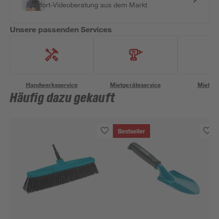
Sofort-Videoberatung aus dem Markt
Unsere passenden Services
Handwerksservice
Mietgeräteservice
Miettra
Häufig dazu gekauft
Bestseller