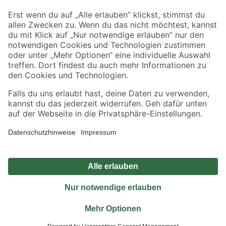
Sicher einkaufen
Jetzt die toom-App herunterladen
Alle Preisangaben in EUR inkl. gesetzl. MwSt.. Die dargestellten Angebote sind unter
Umständen nicht in allen Märkten verfügbar. Die angegebenen Verfügbarkeiten beziehen
sich auf den unter "Mein Markt" ausgewählten toom Baumarkt. Alle Angebote und
Produkte nur solange der Vorrat reicht.
*Paketversand ab 59 € versandkostenfrei, gilt nicht für Artikel mit Speditionsversand, hier
fallen zusätzliche Versandkosten an.
Datenschutz
Privatsphäre
Impressum
AGB
Nutzungsbedingungen
Widerrufsrecht
Vertrag widerrufen
Barrierefreiheit
© 2026 toom Baumarkt GmbH