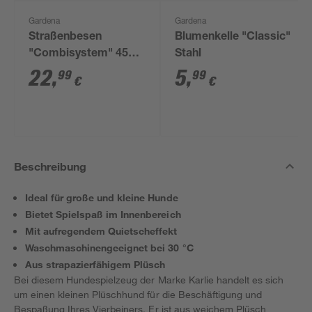
Gardena
Gardena
Straßenbesen
Blumenkelle "Classic"
"Combisystem" 45
Stahl
cm
22
,
5
,
99
99
€
€
Beschreibung
Ideal für große und kleine Hunde
Bietet Spielspaß im Innenbereich
Mit aufregendem Quietscheffekt
Waschmaschinengeeignet bei 30 °C
Aus strapazierfähigem Plüsch
Bei diesem Hundespielzeug der Marke Karlie handelt es sich
um einen kleinen Plüschhund für die Beschäftigung und
Bespaßung Ihres Vierbeiners. Er ist aus weichem Plüsch