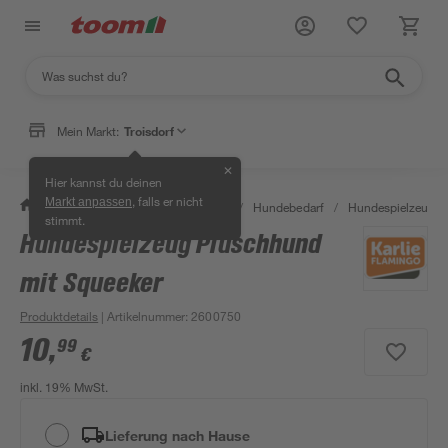
Mein Markt:
Troisdorf
✕
Hier kannst du deinen
, falls er nicht
Markt anpassen
/
Garten & Freizeit
/
Tierbedarf
/
Hundebedarf
/
Hundespielzeug
stimmt.
Hundespielzeug Plüschhund
mit Squeeker
Produktdetails
| Artikelnummer
:
2600750
10
,
99
€
inkl. 19% MwSt.
Lieferung nach Hause