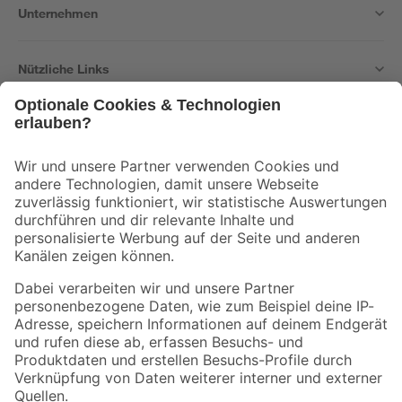
Unternehmen
Nützliche Links
Bleib auf dem Laufenden mit unserem Newsletter
Der toom Newsletter: Keine Angebote und Aktionen mehr verpassen!
Zur Newsletter Anmeldung
Folge uns
Zahlungsarten
Versandarten