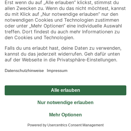
Jetzt die toom-App herunterladen
Alle Preisangaben in EUR inkl. gesetzl. MwSt.. Die dargestellten Angebote sind unter
Umständen nicht in allen Märkten verfügbar. Die angegebenen Verfügbarkeiten beziehen
sich auf den unter "Mein Markt" ausgewählten toom Baumarkt. Alle Angebote und
Produkte nur solange der Vorrat reicht.
*Paketversand ab 59 € versandkostenfrei, gilt nicht für Artikel mit Speditionsversand, hier
fallen zusätzliche Versandkosten an.
Datenschutz
Privatsphäre
Impressum
AGB
Nutzungsbedingungen
Widerrufsrecht
Vertrag widerrufen
Barrierefreiheit
© 2026 toom Baumarkt GmbH