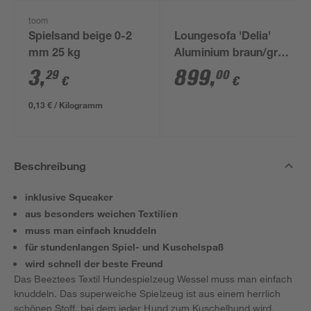
toom
Spielsand beige 0-2
Loungesofa 'Delia'
mm 25 kg
Aluminium braun/grau
274 x 188 cm
3
,
899
,
29
00
€
€
0,13 € / Kilogramm
Beschreibung
inklusive Squeaker
aus besonders weichen Textilien
muss man einfach knuddeln
für stundenlangen Spiel- und Kuschelspaß
wird schnell der beste Freund
Das Beeztees Textil Hundespielzeug Wessel muss man einfach
knuddeln. Das superweiche Spielzeug ist aus einem herrlich
schönen Stoff, bei dem jeder Hund zum Kuschelhund wird.