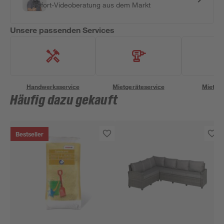
Sofort-Videoberatung aus dem Markt
Unsere passenden Services
Handwerksservice
Mietgeräteservice
Miettra
Häufig dazu gekauft
Bestseller