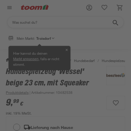
Mein Markt:
Troisdorf
✕
Hier kannst du deinen
, falls er nicht
Markt anpassen
/
Garten & Freizeit
/
Tierbedarf
/
Hundebedarf
/
Hundespielzeug
stimmt.
Hundespielzeug 'Wessel'
beige 23 cm, mit Squeaker
Produktdetails
| Artikelnummer
:
10482538
9
,
99
€
inkl. 19% MwSt.
Lieferung nach Hause