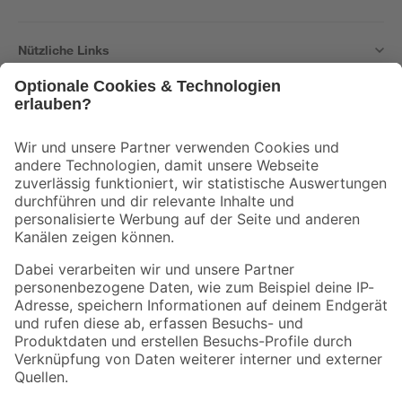
Nützliche Links
Bleib auf dem Laufenden mit unserem Newsletter
Der toom Newsletter: Keine Angebote und Aktionen mehr verpassen!
Zur Newsletter Anmeldung
Folge uns
Zahlungsarten
Versandarten
Sicher einkaufen