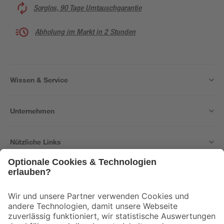
Sorglos, 90 Tage Umtauschgarantie
Abholung im Markt in 2 Stunden
Wissen & Service
Unternehmen
Nützliche Links
Bleib auf dem Laufenden mit unserem Newsletter
Der toom Newsletter: Keine Angebote und Aktionen mehr verpassen!
Zur Newsletter Anmeldung