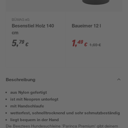
BÜMAG eG
Besenstiel Holz 140
Baueimer 12 l
cm
5
,
1
,
79
49
€
€
1,69 €
Beschreibung
aus Nylon gefertigt
ist mit Neopren unterlegt
mit Handschlaufe
wetterfest, schnelltrocknend und sehr schmutzbeständig
liegt bequem in der Hand
Die Beeztees Hundesuchleine 'Parinca Premium' gibt deinem