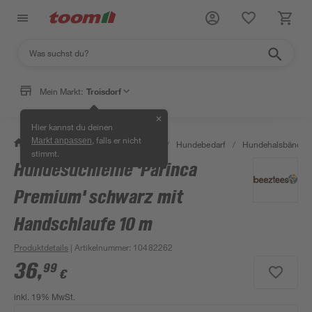
Mein Markt:
Troisdorf
✕
Hier kannst du deinen
, falls er nicht
Markt anpassen
/
Garten & Freizeit
/
Tierbedarf
/
Hundebedarf
/
Hundehalsbänder &
stimmt.
Hundesuchleine 'Parinca
Premium' schwarz mit
Handschlaufe 10 m
Produktdetails
| Artikelnummer
:
10482262
36
,
99
€
inkl. 19% MwSt.