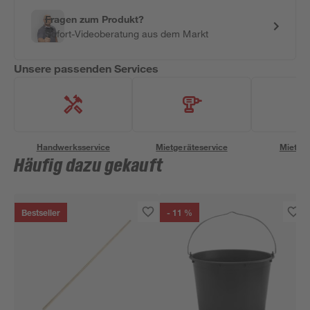
Fragen zum Produkt?
Sofort-Videoberatung aus dem Markt
Unsere passenden Services
Handwerksservice
Mietgeräteservice
Miettra
Häufig dazu gekauft
Bestseller
- 11 %