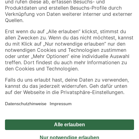
Sicher einkaufen
Jetzt die toom-App herunterladen
Alle Preisangaben in EUR inkl. gesetzl. MwSt.. Die dargestellten Angebote sind unter
Umständen nicht in allen Märkten verfügbar. Die angegebenen Verfügbarkeiten beziehen
sich auf den unter "Mein Markt" ausgewählten toom Baumarkt. Alle Angebote und
Produkte nur solange der Vorrat reicht.
*Paketversand ab 59 € versandkostenfrei, gilt nicht für Artikel mit Speditionsversand, hier
fallen zusätzliche Versandkosten an.
Datenschutz
Privatsphäre
Impressum
AGB
Nutzungsbedingungen
Widerrufsrecht
Vertrag widerrufen
Barrierefreiheit