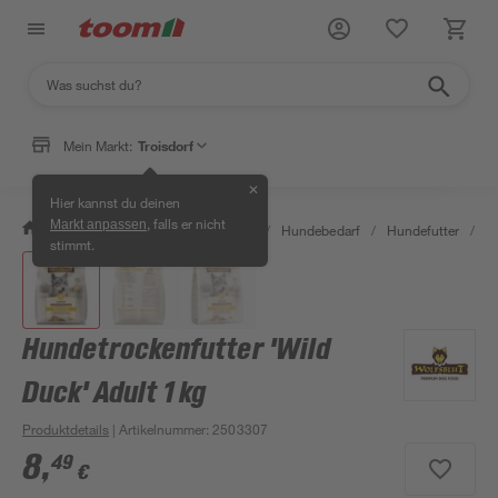
Mein Markt:
Troisdorf
✕
Hier kannst du deinen
, falls er nicht
Markt anpassen
/
Garten & Freizeit
/
Tierbedarf
/
Hundebedarf
/
Hundefutter
/
Hu
stimmt.
Hundetrockenfutter 'Wild
Duck' Adult 1 kg
Produktdetails
| Artikelnummer
:
2503307
8
,
49
€