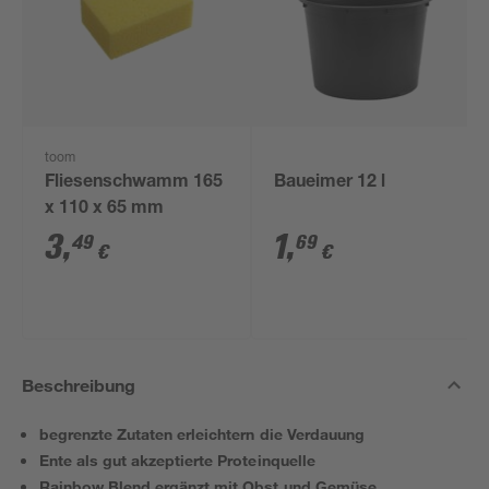
toom
Fliesenschwamm 165
Baueimer 12 l
x 110 x 65 mm
3
,
1
,
49
69
€
€
Beschreibung
begrenzte Zutaten erleichtern die Verdauung
Ente als gut akzeptierte Proteinquelle
Rainbow Blend ergänzt mit Obst und Gemüse