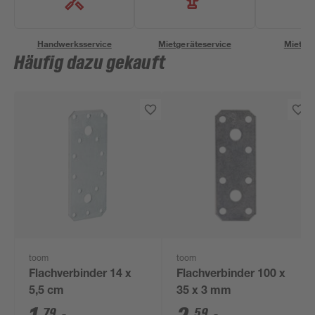
Handwerksservice
Mietgeräteservice
Miettra
Häufig dazu gekauft
toom
toom
Flachverbinder 14 x
Flachverbinder 100 x
5,5 cm
35 x 3 mm
79
59