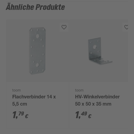
Ähnliche Produkte
toom
toom
Flachverbinder 14 x
HV-Winkelverbinder
5,5 cm
50 x 50 x 35 mm
1
,
1
,
79
49
€
€