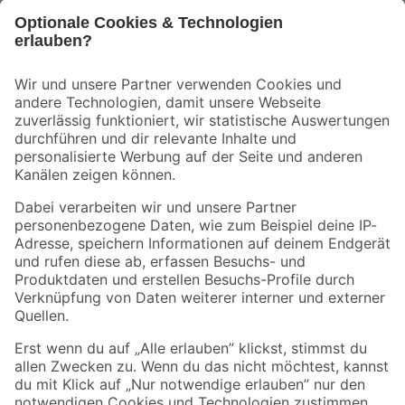
Bleib auf dem Laufenden mit unserem Newsletter
Der toom Newsletter: Keine Angebote und Aktionen mehr verpassen!
Zur Newsletter Anmeldung
Folge uns
Zahlungsarten
Versandarten
Sicher einkaufen
Jetzt die toom-App herunterladen