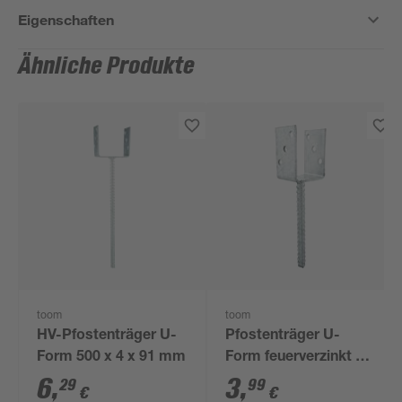
Eigenschaften
Ähnliche Produkte
toom
toom
HV-Pfostenträger U-
Pfostenträger U-
Form 500 x 4 x 91 mm
Form feuerverzinkt 8,1
cm
6
,
3
,
29
99
€
€