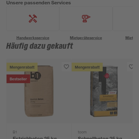
Unsere passenden Services
Handwerksservice
Mietgeräteservice
Miettra
Häufig dazu gekauft
Mengenrabatt
Mengenrabatt
Bestseller
B1
toom