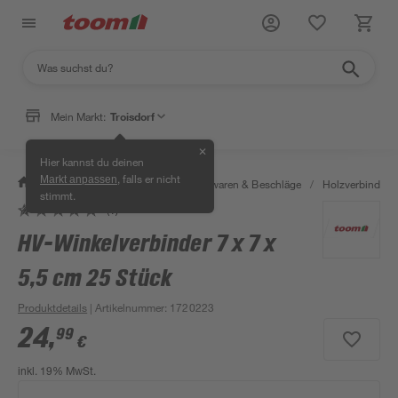
Mein Markt:
Troisdorf
✕
Hier kannst du deinen
, falls er nicht
Markt anpassen
/
Werkstatt & Maschinen
/
Eisenwaren & Beschläge
/
Holzverbinder 
stimmt.
(1)
HV-Winkelverbinder 7 x 7 x
5,5 cm 25 Stück
Produktdetails
| Artikelnummer
:
1720223
24
,
99
€
inkl. 19% MwSt.