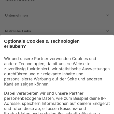
Unternehmen
Nützliche Links
Bleib auf dem Laufenden mit unserem Newsletter
Der toom Newsletter: Keine Angebote und Aktionen mehr verpassen!
Zur Newsletter Anmeldung
Folge uns
Zahlungsarten
Versandarten