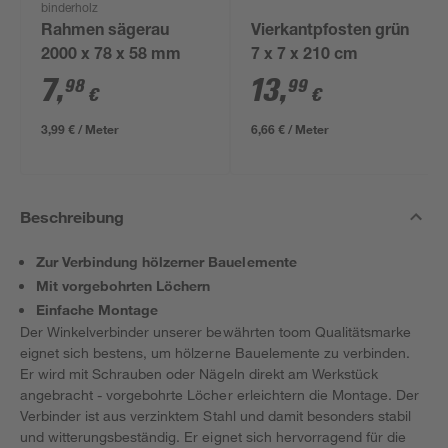
binderholz
Rahmen sägerau
Vierkantpfosten grün
2000 x 78 x 58 mm
7 x 7 x 210 cm
7
,
13
,
98
99
€
€
3,99 € / Meter
6,66 € / Meter
Beschreibung
Zur Verbindung hölzerner Bauelemente
Mit vorgebohrten Löchern
Einfache Montage
Der Winkelverbinder unserer bewährten toom Qualitätsmarke
eignet sich bestens, um hölzerne Bauelemente zu verbinden.
Er wird mit Schrauben oder Nägeln direkt am Werkstück
angebracht - vorgebohrte Löcher erleichtern die Montage. Der
Verbinder ist aus verzinktem Stahl und damit besonders stabil
und witterungsbeständig. Er eignet sich hervorragend für die