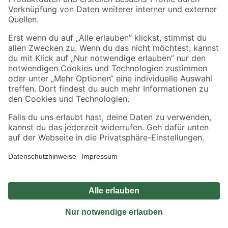
Sicher einkaufen
Jetzt die toom-App herunterladen
Alle Preisangaben in EUR inkl. gesetzl. MwSt.. Die dargestellten Angebote sind unter
Umständen nicht in allen Märkten verfügbar. Die angegebenen Verfügbarkeiten beziehen
sich auf den unter "Mein Markt" ausgewählten toom Baumarkt. Alle Angebote und
Produkte nur solange der Vorrat reicht.
*Paketversand ab 59 € versandkostenfrei, gilt nicht für Artikel mit Speditionsversand, hier
fallen zusätzliche Versandkosten an.
Datenschutz
Privatsphäre
Impressum
AGB
Nutzungsbedingungen
Widerrufsrecht
Vertrag widerrufen
Barrierefreiheit