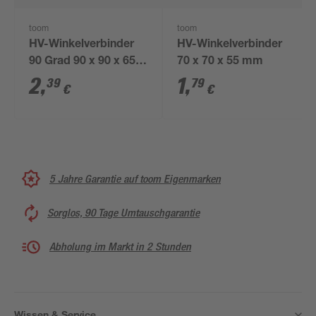
toom
toom
HV-Winkelverbinder
HV-Winkelverbinder
90 Grad 90 x 90 x 65
70 x 70 x 55 mm
mm
2
,
1
,
39
79
€
€
5 Jahre Garantie auf toom Eigenmarken
Sorglos, 90 Tage Umtauschgarantie
Abholung im Markt in 2 Stunden
Wissen & Service