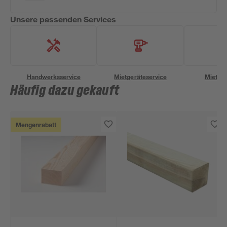
Unsere passenden Services
Handwerksservice
Mietgeräteservice
Miettra
Häufig dazu gekauft
Mengenrabatt