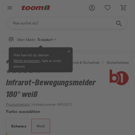
Mein Markt:
Troisdorf
✕
Hier kannst du deinen
, falls er nicht
Markt anpassen
/
Bauen & Renovieren
/
Haustechnik & Sicherheit
/
Sicherheitstechni
stimmt.
(1)
Bestseller
Infrarot-Bewegungsmelder
180° weiß
Produktdetails
| Artikelnummer
:
9450211
Farbe auswählen
Schwarz
Weiß