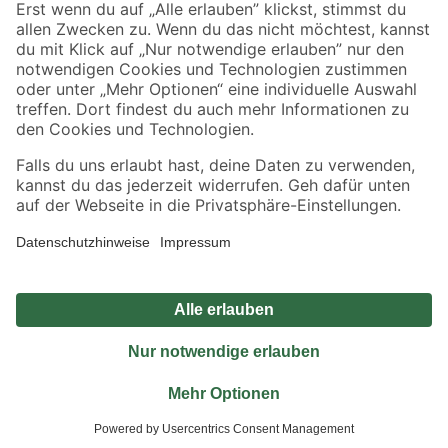
Sicher einkaufen
Jetzt die toom-App herunterladen
Alle Preisangaben in EUR inkl. gesetzl. MwSt.. Die dargestellten Angebote sind unter
Umständen nicht in allen Märkten verfügbar. Die angegebenen Verfügbarkeiten beziehen
sich auf den unter "Mein Markt" ausgewählten toom Baumarkt. Alle Angebote und
Produkte nur solange der Vorrat reicht.
*Paketversand ab 59 € versandkostenfrei, gilt nicht für Artikel mit Speditionsversand, hier
fallen zusätzliche Versandkosten an.
Datenschutz
Privatsphäre
Impressum
AGB
Nutzungsbedingungen
Widerrufsrecht
Vertrag widerrufen
Barrierefreiheit
© 2026 toom Baumarkt GmbH