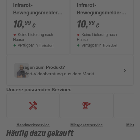
Infrarot-
Infrarot-
Bewegungsmelder
Bewegungsmelder
180° schwarz
180° silbern
10
,
10
,
99
99
€
€
Keine Lieferung nach
Keine Lieferung nach
Hause
Hause
Troisdorf
Troisdorf
Verfügbar in
Verfügbar in
Fragen zum Produkt?
Sofort-Videoberatung aus dem Markt
Unsere passenden Services
Handwerksservice
Mietgeräteservice
Miettra
Häufig dazu gekauft