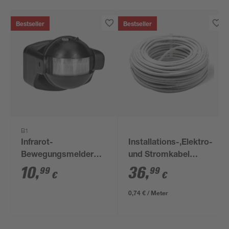
Bestseller
Bestseller
B1
Infrarot-
Installations-,Elektro-
Bewegungsmelder
und Stromkabel
180° schwarz
NYM-J 3x1,5mm² 50
10
,
36
,
99
99
€
€
m
0,74 € / Meter