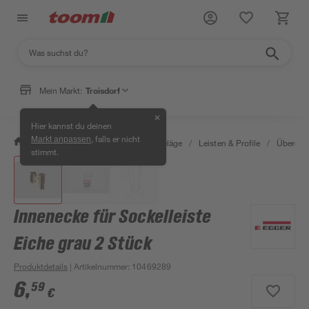
Mein Markt:
Troisdorf
✕
Hier kannst du deinen
, falls er nicht
Markt anpassen
/
Bauen & Renovieren
/
Bodenbeläge
/
Leisten & Profile
/
Übergang
stimmt.
Innenecke für Sockelleiste
Eiche grau 2 Stück
Produktdetails
| Artikelnummer
:
10469289
6
,
59
€