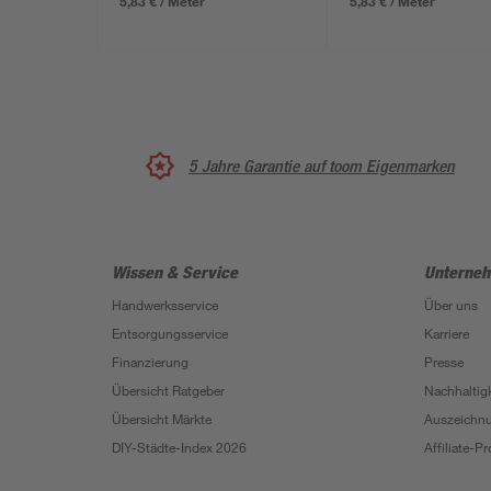
5,83 € / Meter
5,83 € / Meter
5 Jahre Garantie auf toom Eigenmarken
Wissen & Service
Unterne
Handwerksservice
Über uns
Entsorgungsservice
Karriere
Finanzierung
Presse
Übersicht Ratgeber
Nachhaltigk
Übersicht Märkte
Auszeichn
DIY-Städte-Index 2026
Affiliate-