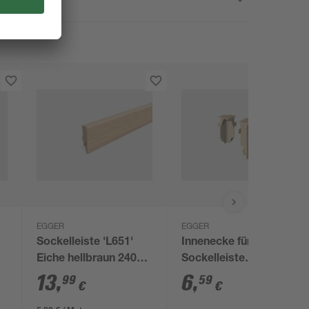
EGGER
EGGER
Sockelleiste 'L651'
Innenecke für
Eiche hellbraun 2400 x
Sockelleiste
58 x 14 mm
mittelbraun 2 Stück
13
,
6
,
99
59
€
€