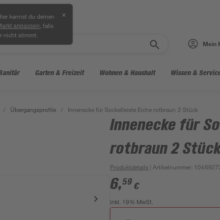
✕
ier kannst du deinen
, falls
Markt anpassen
r nicht stimmt.
Mein 
Sanitär
Garten & Freizeit
Wohnen & Haushalt
Wissen & Servic
/
Übergangsprofile
/
Innenecke für Sockelleiste Eiche rotbraun 2 Stück
Innenecke für So
rotbraun 2 Stüc
Produktdetails
| Artikelnummer
:
1046927
6
,
59
€
inkl. 19% MwSt.