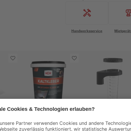
Handwerksservice
Mietgerät
MEM
TFA Dostmann
Bitumen-Kaltkleber
Regenmesser