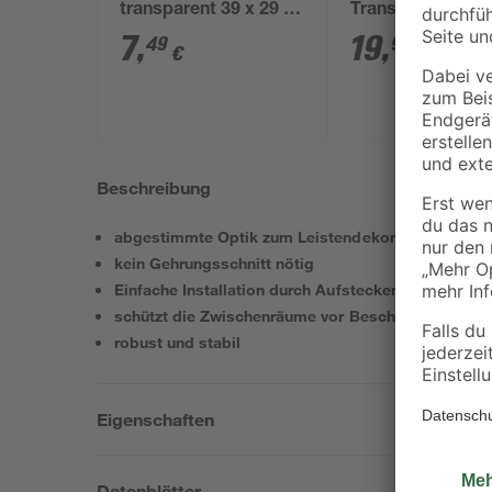
transparent 39 x 29 x
Transportsack 1
16,5 cm 12,5 l mit
115 x 70 cm
7
,
19
,
49
99
€
€
Deckel
Beschreibung
abgestimmte Optik zum Leistendekor
kein Gehrungsschnitt nötig
Einfache Installation durch Aufstecken der Innenec
schützt die Zwischenräume vor Beschädigung
robust und stabil
Eigenschaften
Datenblätter