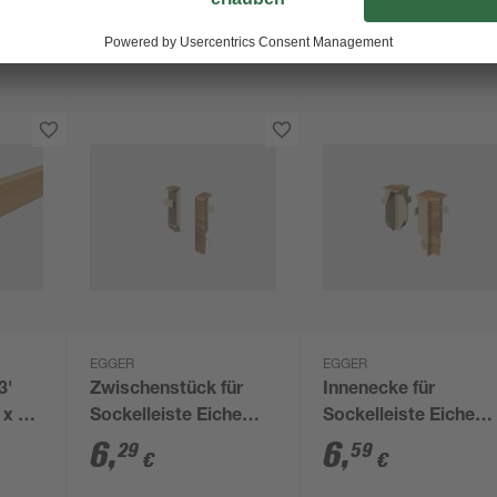
EGGER
EGGER
3'
Zwischenstück für
Innenecke für
 x 58
Sockelleiste Eiche
Sockelleiste Eiche
rotbraun 2 Stück
Toffee 2 Stück
6
,
6
,
29
59
€
€