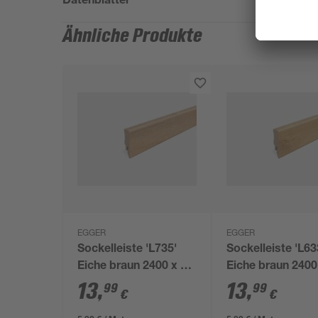
Ähnliche Produkte
EGGER
EGGER
Sockelleiste 'L735'
Sockelleiste 'L63
Eiche braun 2400 x 58
Eiche braun 2400
x 14 mm
x 14 mm
13
,
13
,
99
99
€
€