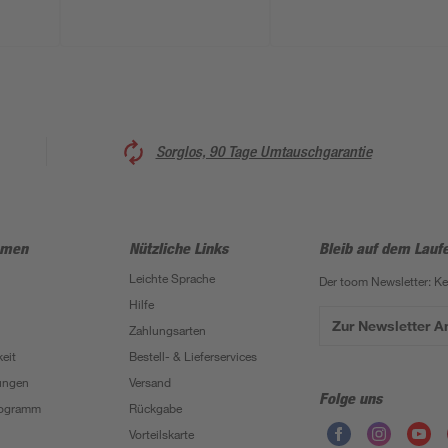
Sorglos, 90 Tage Umtauschgarantie
hmen
Nützliche Links
Bleib auf dem Lauf
Leichte Sprache
Der toom Newsletter: K
Hilfe
Zur Newsletter 
Zahlungsarten
eit
Bestell- & Lieferservices
ungen
Versand
Folge uns
Programm
Rückgabe
Vorteilskarte