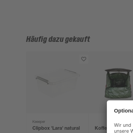
Häufig dazu gekauft
Keeeper
Clipbox 'Lara' natural
Kofferraum