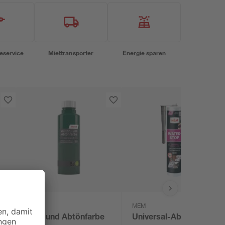
eservice
Miettransporter
Energie sparen
toom
MEM
Voll- und Abtönfarbe
Universal-Abdichtung