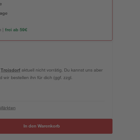
e
tage
 |
frei ab 59€
t
Troisdorf
aktuell nicht vorrätig. Du kannst uns aber
wir bestellen ihn für dich (ggf. zzgl.
 Märkten
In den Warenkorb