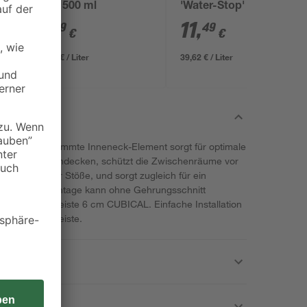
grün 500 ml
'Water-Stop' 290 ml
6
7
,
11
,
39
49
€
€
14,78 € / Liter
39,62 € / Liter
-Dekor abgestimmte Inneneck-Element sorgt für optimale
in inneren Wandecken, schützt die Zwischenräume vor
h Nässe oder Stöße, und sorgt zugleich für ein
ckelleistenmontage kann ohne Gehrungsschnitt
Dekor-Sockelleiste 6 cm CUBICAL. Einfache Installation
f die Sockelleiste.