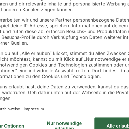
65 x
800 g
Kunststoff
transparent 8,7 x 11,
6
,
6
,
99
49
€
€
x 20,5 cm
8,74 € / Kilogramm
Das optisch auf das Sockelleisten
Übergange zwischen den Leisten 
Beschädigung, beispielsweise durc
ke auf die Sockelleiste
harmonisches Gesamtbild. Die So
erfolgen. Passend für die EGGER 
durch Aufstecken der Innenecke au